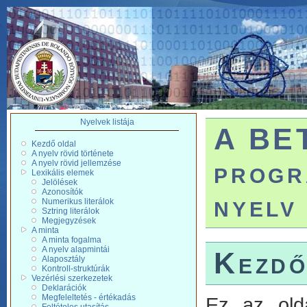
Nyelvek listája
A BE
Kezdő oldal
A nyelv rövid története
progr
A nyelv rövid jellemzése
Lexikális elemek
Jelölések
Azonosítók
nyelv
Numerikus literálok
Sztring literálok
Megjegyzések
A minta
A minta fogalma
A nyelv alapmintái
Kezdő
Alaposztály
Kontroll-struktúrák
Vezérlési szerkezetek
Deklarációk
Megfeleltetés - értékadás
Ez az old