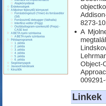
Interface és implementáció
Alapkönyvtárak
objectk
Érdekességek
A Mjolner fejlesztői környezet
Addiso
Forrásböngésző (Ymer) és forráseditor
(Sif)
Forrásszintű debugger (Valhalla)
8273-10
Interfész-editor (Frigg)
Osztálydiagram-szerkesztő (Freja) -
A Mjoln
CASE tool
A BETA nyelv szintaxisa
A BETA nyelv szintaxisa
megtalá
Példaprogramok
1. példa
Lindsk
2. példa
3. példa
4. példa
Lehrman
5. példa
6. példa
Object-
Segédanyagok
Javasolt kérdések
Approac
Készítők
009291-
Linkek