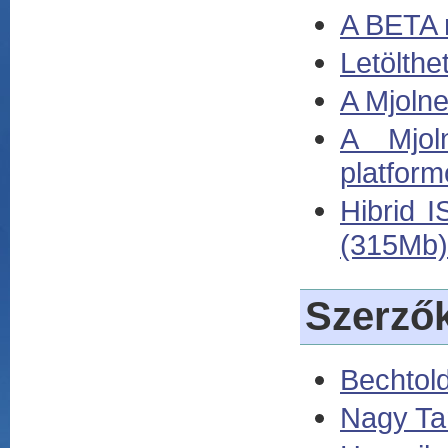
A BETA n
Letölth
A Mjolne
A Mjoln
platform
Hibrid 
(315Mb)
Szerző
Bechtol
Nagy T