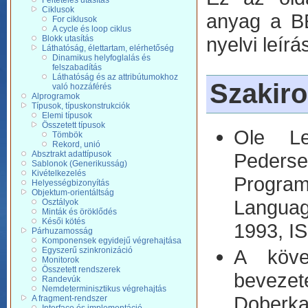
Feltételes utasítás
Ciklusok
anyag a BE
For ciklusok
A cycle és loop ciklus
nyelvi leír
Blokk utasítás
Láthatóság, élettartam, elérhetőség
Dinamikus helyfoglalás és
felszabadítás
Láthatóság és az attribútumokhoz
Szakir
való hozzáférés
Alprogramok
Típusok, típuskonstrukciók
Elemi típusok
Összetett típusok
Ole Le
Tömbök
Rekord, unió
Pederse
Absztrakt adattípusok
Sablonok (Generikusság)
Kivételkezelés
Progra
Helyességbizonyítás
Objektum-orientáltság
Languag
Osztályok
Minták és öröklődés
Késői kötés
1993, I
Párhuzamosság
Komponensek egyidejű végrehajtása
A köve
Egyszerű szinkronizáció
Monitorok
Összetett rendszerek
beveze
Randevúk
Nemdeterminisztikus végrehajtás
Doberka
A fragment-rendszer