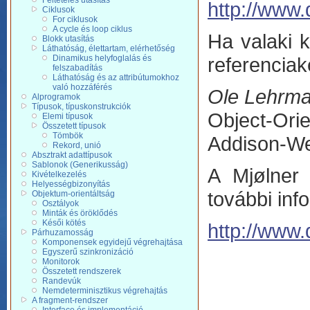
Feltételes utasítás
http://www
Ciklusok
For ciklusok
A cycle és loop ciklus
Ha valaki 
Blokk utasítás
Láthatóság, élettartam, elérhetőség
Dinamikus helyfoglalás és
referenciak
felszabadítás
Láthatóság és az attribútumokhoz
való hozzáférés
Ole Lehrma
Alprogramok
Típusok, típuskonstrukciók
Object-Ori
Elemi típusok
Összetett típusok
Tömbök
Addison-We
Rekord, unió
Absztrakt adattípusok
Sablonok (Generikusság)
A Mjølner f
Kivételkezelés
Helyességbizonyítás
további inf
Objektum-orientáltság
Osztályok
Minták és öröklődés
Késői kötés
http://www.
Párhuzamosság
Komponensek egyidejű végrehajtása
Egyszerű szinkronizáció
Monitorok
Összetett rendszerek
Randevúk
Nemdeterminisztikus végrehajtás
A fragment-rendszer