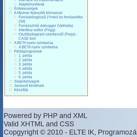
Interface és implementáció
Alapkönyvtárak
Érdekességek
A Mjolner fejlesztői környezet
Forrásböngésző (Ymer) és forráseditor
(Sif)
Forrásszintű debugger (Valhalla)
Interfész-editor (Frigg)
Osztálydiagram-szerkesztő (Freja) -
CASE tool
A BETA nyelv szintaxisa
A BETA nyelv szintaxisa
Példaprogramok
1. példa
2. példa
3. példa
4. példa
5. példa
6. példa
Segédanyagok
Javasolt kérdések
Készítők
Powered by PHP and XML
Valid XHTML and CSS
Copgyright © 2010 - ELTE IK, Programozá