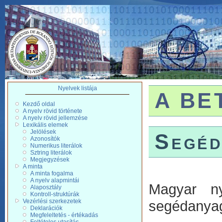
Nyelvek listája
A BET
Kezdő oldal
A nyelv rövid története
A nyelv rövid jellemzése
Lexikális elemek
Jelölések
Segéd
Azonosítók
Numerikus literálok
Sztring literálok
Megjegyzések
A minta
A minta fogalma
A nyelv alapmintái
Magyar ny
Alaposztály
Kontroll-struktúrák
Vezérlési szerkezetek
segédanyag
Deklarációk
Megfeleltetés - értékadás