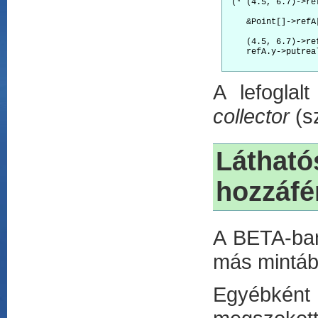
 (* (4.5, 6.7)->re
    &Point[]->refA
                  
    (4.5, 6.7)->re
    refA.y->putrea
A lefoglal
collector
(s
Láthat
hozzáfé
A BETA-ban
más mintáb
Egyébként 