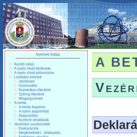
Nyelvek listája
A BET
Kezdő oldal
A nyelv rövid története
A nyelv rövid jellemzése
Lexikális elemek
Jelölések
Vezér
Azonosítók
Numerikus literálok
Sztring literálok
Megjegyzések
A minta
A minta fogalma
A nyelv alapmintái
Alaposztály
Kontroll-struktúrák
Deklará
Vezérlési szerkezetek
Deklarációk
Megfeleltetés - értékadás