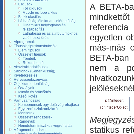
Feltételes utasítás
A BETA-b
Ciklusok
For ciklusok
A cycle és loop ciklus
mindkettőt
Blokk utasítás
Láthatóság, élettartam, elérhetőség
referencia
Dinamikus helyfoglalás és
felszabadítás
Láthatóság és az attribútumokhoz
egyetlen ob
való hozzáférés
Alprogramok
más-más ob
Típusok, típuskonstrukciók
Elemi típusok
Összetett típusok
BETA-ban m
Tömbök
Rekord, unió
nem a poi
Absztrakt adattípusok
Sablonok (Generikusság)
hivatkozunk
Kivételkezelés
Helyességbizonyítás
Objektum-orientáltság
jelöléseknél
Osztályok
Minták és öröklődés
Késői kötés
Párhuzamosság
i: @integer;
Komponensek egyidejű végrehajtása
i : ^integerObject;
Egyszerű szinkronizáció
Monitorok
Megjegyzé
Összetett rendszerek
Randevúk
Nemdeterminisztikus végrehajtás
statikus re
A fragment-rendszer