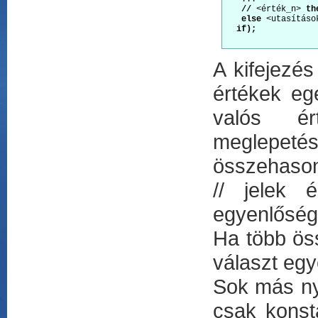
//
 <érték_n> 
th
else
 <utasítások
if);
A kifejezés
értékek eg
valós ért
meglepeté
összehasonl
// jelek 
egyenlőségv
Ha több öss
választ egye
Sok más ny
csak konsta