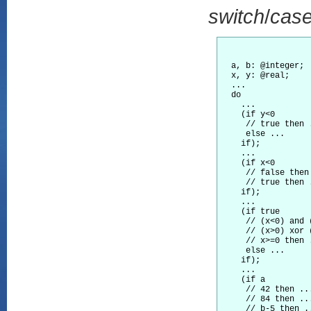
switch
/
cas
  a, b: @integer;

  x, y: @real;

  ...

  do

    ...

    (if y<0       
     // true then .
     else ...

    if);

    ...

    (if x<0       
     // false then 
     // true then .
    if);

    ...

    (if true      
     // (x<0) and 
     // (x>0) xor 
     // x>=0 then .
     else ...

    if);

    ...

    (if a         
     // 42 then ...
     // 84 then ...
     // b-5 then .