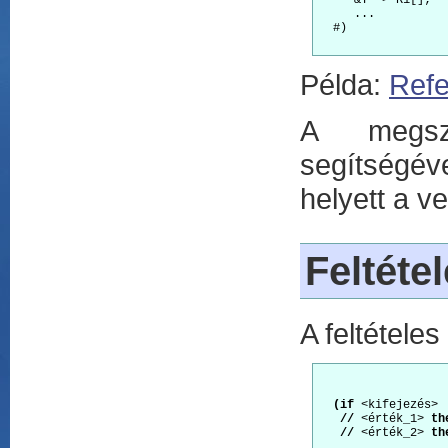
     &T -> R1[];  
     ...

  #)

Példa:
Refe
A megszok
segítségév
helyett a ve
Feltéte
A feltételes
(if
 <kifejezés>

//
 <érték_1> 
th
//
 <érték_2> 
th
   ...
