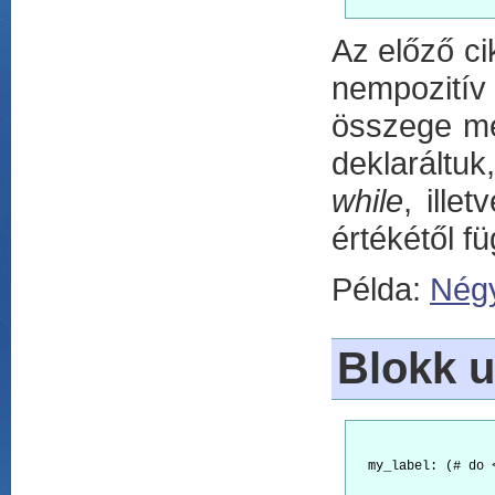
Az előző ci
nempozití
összege me
deklaráltu
while
, ille
értékétől fü
Példa:
Nég
Blokk u
  my_label: (# do 