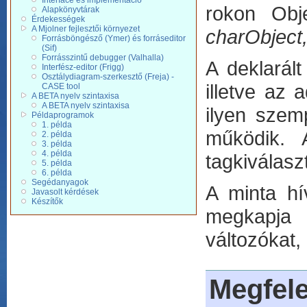
Interface és implementáció
rokon Obj
Alapkönyvtárak
Érdekességek
A Mjolner fejlesztői környezet
charObject,
Forrásböngésző (Ymer) és forráseditor
(Sif)
Forrásszintű debugger (Valhalla)
A deklarált
Interfész-editor (Frigg)
Osztálydiagram-szerkesztő (Freja) -
illetve az 
CASE tool
A BETA nyelv szintaxisa
A BETA nyelv szintaxisa
ilyen szem
Példaprogramok
1. példa
működik. 
2. példa
3. példa
4. példa
tagkiválasz
5. példa
6. példa
Segédanyagok
A minta hí
Javasolt kérdések
Készítők
megkapja 
változókat,
Megfele