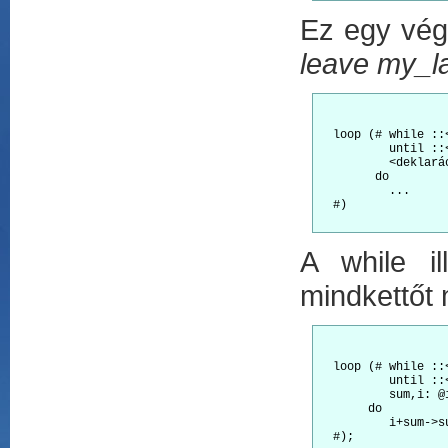
Ez egy végt
leave my_la
  loop (# while ::
          until ::
          <deklarác
        do

          ...

  #)

A while il
mindkettőt 
  loop (# while ::
          until ::
          sum,i: @i
       do

          i+sum->su
  #);
