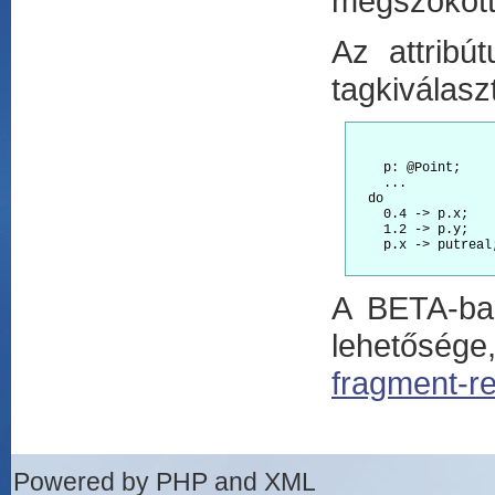
megszokott
Az attrib
tagkiválasz
    p: @Point;

    ...

  do

    0.4 -> p.x;

    1.2 -> p.y;

    p.x -> putreal;
A BETA-ban
lehetősége
fragment-r
Powered by PHP and XML