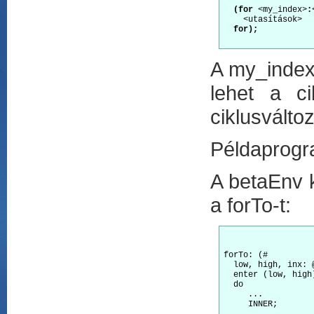
(for
 <my_index>
:
    <utasítások>

for);
A my_index 
lehet a ci
ciklusváltoz
Példaprog
A betaEnv k
a forTo-t:
forTo: (#

  low, high, inx: @
  enter (low, high)
  do

     ...

     INNER;
