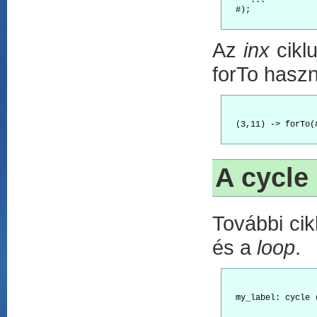
     ...

  #);

Az
inx
cikl
forTo haszn
  (3,11) -> forTo(
A cycle 
További cik
és a
loop
.
  my_label: cycle 