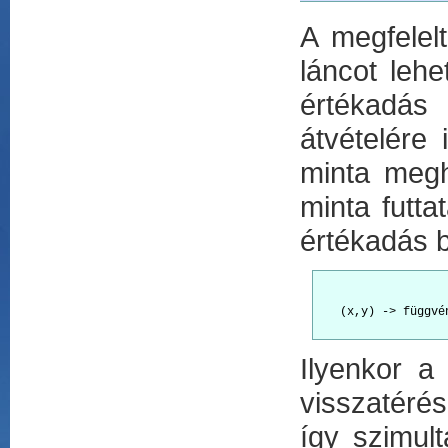
A megfelelt
láncot leh
értékadás 
átvételére
minta megh
minta futta
értékadás ba
   (x,y) -> függvén
Ilyenkor a
visszatérés
így szimul