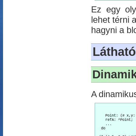
Ez egy ol
lehet térni 
hagyni a bl
Látható
Dinamik
A dinamikus
    Point: (# x,y:
    refA: ^Point; 
    ...  

  do
