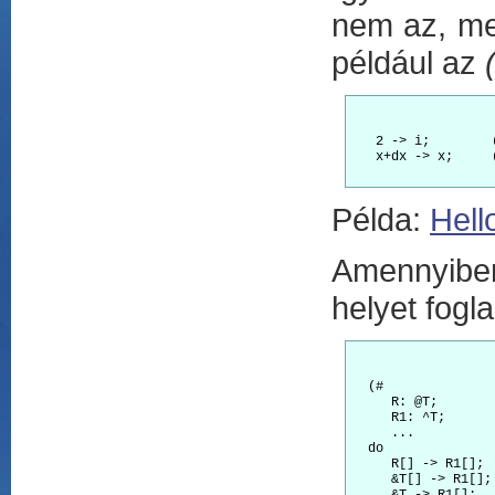
nem az, mer
például az
   2 -> i;        
   x+dx -> x;     
Példa:
Hell
Amennyiben
helyet fogl
  (#

     R: @T;

     R1: ^T;

     ...

  do

     R[] -> R1[]; 
     &T[] -> R1[];