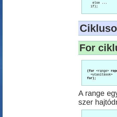
     else ...

    if);

Ciklus
For cik
(for
 <range> 
rep
    <utasítások>

for);
A range egy
szer hajtód