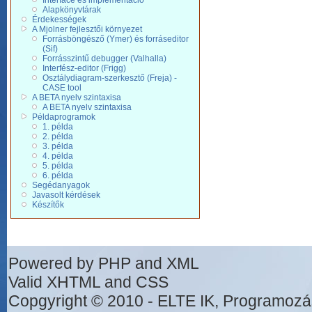
Interface és implementáció
Alapkönyvtárak
Érdekességek
A Mjolner fejlesztői környezet
Forrásböngésző (Ymer) és forráseditor
(Sif)
Forrásszintű debugger (Valhalla)
Interfész-editor (Frigg)
Osztálydiagram-szerkesztő (Freja) -
CASE tool
A BETA nyelv szintaxisa
A BETA nyelv szintaxisa
Példaprogramok
1. példa
2. példa
3. példa
4. példa
5. példa
6. példa
Segédanyagok
Javasolt kérdések
Készítők
Powered by PHP and XML
Valid XHTML and CSS
Copgyright © 2010 - ELTE IK, Programozá