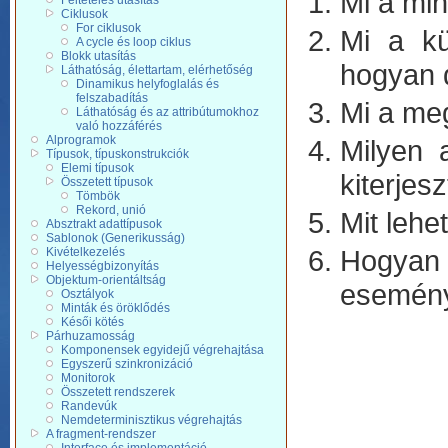
Mi a min
Feltételes utasítás
Ciklusok
For ciklusok
Mi a kü
A cycle és loop ciklus
Blokk utasítás
hogyan d
Láthatóság, élettartam, elérhetőség
Dinamikus helyfoglalás és
felszabadítás
Mi a meg
Láthatóság és az attribútumokhoz
való hozzáférés
Alprogramok
Milyen 
Típusok, típuskonstrukciók
Elemi típusok
kiterjes
Összetett típusok
Tömbök
Rekord, unió
Mit lehe
Absztrakt adattípusok
Sablonok (Generikusság)
Hogyan l
Kivételkezelés
Helyességbizonyítás
Objektum-orientáltság
esemény
Osztályok
Minták és öröklődés
Késői kötés
Párhuzamosság
Komponensek egyidejű végrehajtása
Egyszerű szinkronizáció
Monitorok
Összetett rendszerek
Randevúk
Nemdeterminisztikus végrehajtás
A fragment-rendszer