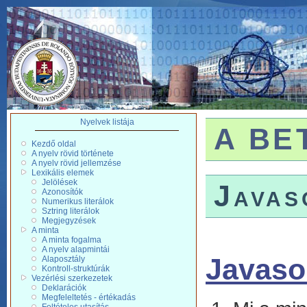
Nyelvek listája
A BET
Kezdő oldal
A nyelv rövid története
A nyelv rövid jellemzése
Lexikális elemek
Jelölések
Javas
Azonosítók
Numerikus literálok
Sztring literálok
Megjegyzések
A minta
A minta fogalma
A nyelv alapmintái
Javaso
Alaposztály
Kontroll-struktúrák
Vezérlési szerkezetek
Deklarációk
Megfeleltetés - értékadás