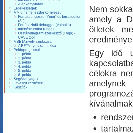
Interface és implementáció
Alapkönyvtárak
Nem sokkal 
Érdekességek
A Mjolner fejlesztői környezet
amely a De
Forrásböngésző (Ymer) és forráseditor
(Sif)
Forrásszintű debugger (Valhalla)
ötletek me
Interfész-editor (Frigg)
Osztálydiagram-szerkesztő (Freja) -
eredmények
CASE tool
A BETA nyelv szintaxisa
A BETA nyelv szintaxisa
Példaprogramok
Egy idő u
1. példa
2. példa
kapcsolat
3. példa
4. példa
célokra nem
5. példa
6. példa
Segédanyagok
amelynek 
Javasolt kérdések
Készítők
programo
kívánalmak
rendsze
tartalm