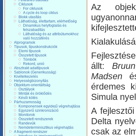
Feltételes utasítás
Az objekt
Ciklusok
For ciklusok
A cycle és loop ciklus
ugyanonnan
Blokk utasítás
Láthatóság, élettartam, elérhetőség
kifejlesztett
Dinamikus helyfoglalás és
felszabadítás
Láthatóság és az attribútumokhoz
való hozzáférés
Kialakulásá
Alprogramok
Típusok, típuskonstrukciók
Elemi típusok
Fejlesztése
Összetett típusok
Tömbök
állt:
Bruun
Rekord, unió
Absztrakt adattípusok
Sablonok (Generikusság)
Madsen
é
Kivételkezelés
Helyességbizonyítás
érdemes ki
Objektum-orientáltság
Osztályok
Minták és öröklődés
Simula nyel
Késői kötés
Párhuzamosság
Komponensek egyidejű végrehajtása
A fejlesztő
Egyszerű szinkronizáció
Monitorok
Delta nyel
Összetett rendszerek
Randevúk
Nemdeterminisztikus végrehajtás
csak az elmé
A fragment-rendszer