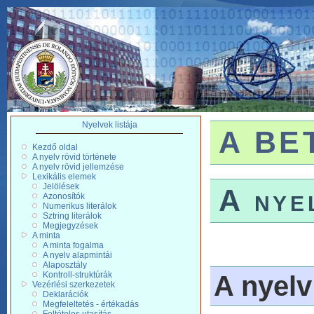
Nyelvek listája
A BET
Kezdő oldal
A nyelv rövid története
A nyelv rövid jellemzése
Lexikális elemek
Jelölések
A nye
Azonosítók
Numerikus literálok
Sztring literálok
Megjegyzések
A minta
A minta fogalma
A nyelv alapmintái
Alaposztály
Kontroll-struktúrák
A nyelv
Vezérlési szerkezetek
Deklarációk
Megfeleltetés - értékadás