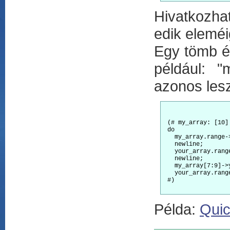
Hivatkozhat
edik eleméi
Egy tömb é
például: "
azonos les
 (# my_array: [10]
 do

   my_array.range-
   newline;

   your_array.rang
   newline;

   my_array[7:9]->
   your_array.rang
 #)

Példa:
Quic