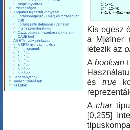
Interface és implementáció
    ...

Alapkönyvtárak
    1+i->i;

Érdekességek
    i*j+12->k;

A Mjolner fejlesztői környezet
    (42,k)->Max->pu
Forrásböngésző (Ymer) és forráseditor
(Sif)
Forrásszintű debugger (Valhalla)
Kis egész é
Interfész-editor (Frigg)
Osztálydiagram-szerkesztő (Freja) -
a Mjølner 
CASE tool
A BETA nyelv szintaxisa
A BETA nyelv szintaxisa
létezik az
o
Példaprogramok
1. példa
2. példa
A
boolean
t
3. példa
4. példa
5. példa
Használatuk
6. példa
Segédanyagok
és
true
kon
Javasolt kérdések
Készítők
reprezentá
A
char
típu
[0,255] in
típuskompat