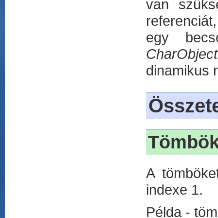
van szüks
referenciát
egy becs
CharObjec
dinamikus re
Összete
Tömbö
A tömböket
indexe 1.
Példa - töm