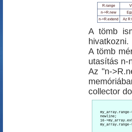
R.range
V
n->R.new
Egy
n->R.extend
Az R 
A tömb ism
hivatkozni.
A tömb mér
utasítás n-
Az "n->R.ne
memóriában
collector d
   my_array.range-
   newline;

   16->my_array.ext
   my_array.range-