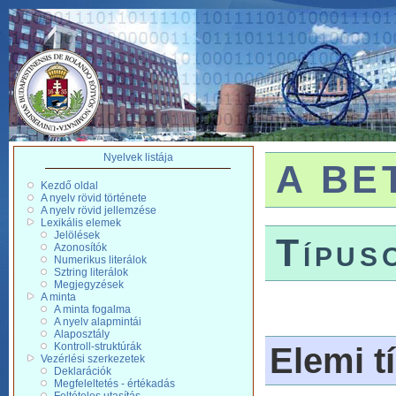
Nyelvek listája
A BET
Kezdő oldal
A nyelv rövid története
A nyelv rövid jellemzése
Lexikális elemek
Jelölések
Típus
Azonosítók
Numerikus literálok
Sztring literálok
Megjegyzések
A minta
A minta fogalma
A nyelv alapmintái
Alaposztály
Kontroll-struktúrák
Elemi t
Vezérlési szerkezetek
Deklarációk
Megfeleltetés - értékadás