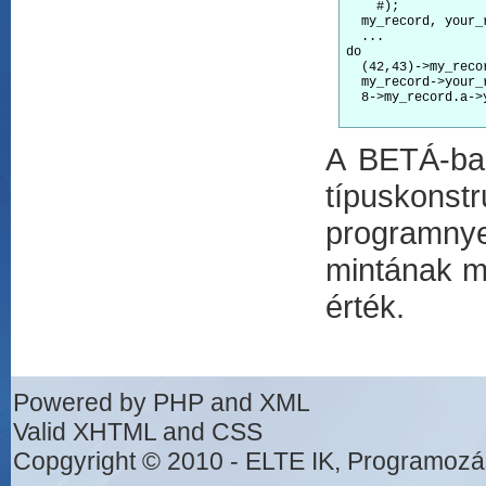
    #);

  my_record, your_
  ...

do

  (42,43)->my_reco
  my_record->your_
  8->my_record.a->
A BETÁ-ban
típuskonstr
programnye
mintának m
érték.
Powered by PHP and XML
Valid XHTML and CSS
Copgyright © 2010 - ELTE IK, Programozá