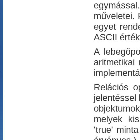
egymással
műveletei. 
egyet rende
ASCII értéke
A lebegőp
aritmetikai
implementác
Relációs o
jelentéssel
objektumokr
melyek kis
'true' mint