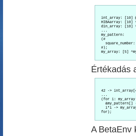
  int_array: [10] 
  HIBAarray: [10] 
  din_array: [10] 
  ...

  my_pattern:     
  (# 

    square_number: 
  #);    

  my_array: [5] ^m
Értékadás 
  42 -> int_array[
  ...

  (for i: my_array
    &my_pattern[] 
    i*i -> my_arra
  for);

A BetaEnv k