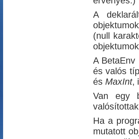
érvényes.)
A deklarál
objektumok
(null karak
objektumok 
A BetaEnv 
és valós tí
és
MaxInt
, 
Van egy b
valósította
Ha a progra
mutatott ob