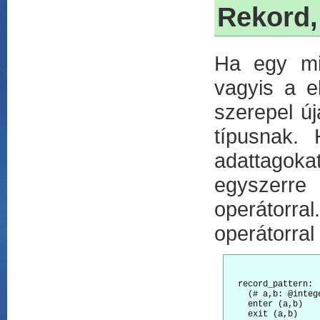
Rekord,
Ha egy mi
vagyis a e
szerepel új
típusnak. 
adattagoka
egyszerre 
operátorral
operátorral 
  record_pattern:

    (# a,b: @intege
    enter (a,b)

    exit (a,b)
