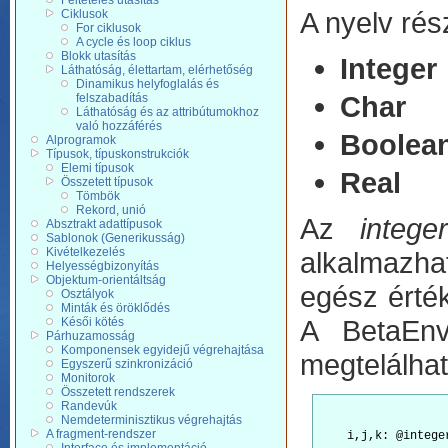
Feltételes utasítás
A nyelv rés
Ciklusok
For ciklusok
A cycle és loop ciklus
Blokk utasítás
Integer
Láthatóság, élettartam, elérhetőség
Dinamikus helyfoglalás és
Char
felszabadítás
Láthatóság és az attribútumokhoz
való hozzáférés
Boolea
Alprogramok
Típusok, típuskonstrukciók
Elemi típusok
Real
Összetett típusok
Tömbök
Rekord, unió
Az
integer
Absztrakt adattípusok
Sablonok (Generikusság)
Kivételkezelés
alkalmazhat
Helyességbizonyítás
Objektum-orientáltság
egész érték
Osztályok
Minták és öröklődés
A BetaEn
Késői kötés
Párhuzamosság
Komponensek egyidejű végrehajtása
megtelálhat
Egyszerű szinkronizáció
Monitorok
Összetett rendszerek
Randevúk
Nemdeterminisztikus végrehajtás
A fragment-rendszer
    i,j,k: @integer