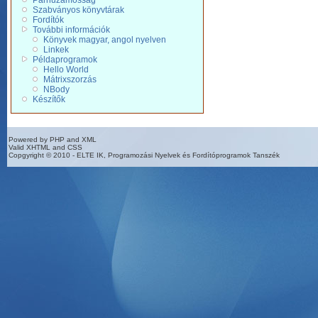
Párhuzamosság
Szabványos könyvtárak
Fordítók
További információk
Könyvek magyar, angol nyelven
Linkek
Példaprogramok
Hello World
Mátrixszorzás
NBody
Készítők
Powered by PHP and XML
Valid XHTML and CSS
Copgyright © 2010 - ELTE IK, Programozási Nyelvek és Fordítóprogramok Tanszék