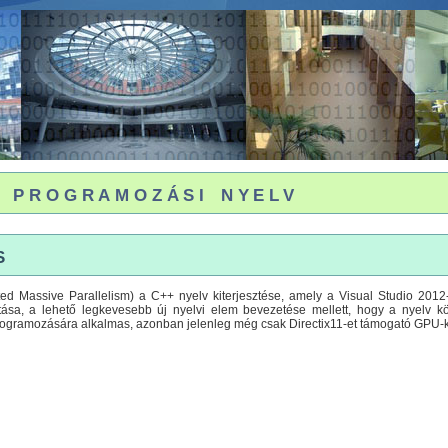
programozási nyelv
s
d Massive Parallelism) a C++ nyelv kiterjesztése, amely a Visual Studio 2012
sa, a lehető legkevesebb új nyelvi elem bevezetése mellett, hogy a nyelv kön
gramozására alkalmas, azonban jelenleg még csak Directix11-et támogató GPU-k