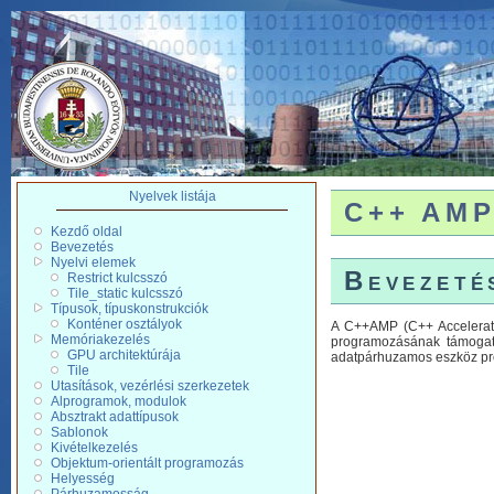
Nyelvek listája
C++ AMP 
Kezdő oldal
Bevezetés
Nyelvi elemek
Bevezeté
Restrict kulcsszó
Tile_static kulcsszó
Típusok, típuskonstrukciók
Konténer osztályok
A C++AMP (C++ Accelerate
Memóriakezelés
programozásának támogatá
GPU architektúrája
adatpárhuzamos eszköz pro
Tile
Utasítások, vezérlési szerkezetek
Alprogramok, modulok
Absztrakt adattípusok
Sablonok
Kivételkezelés
Objektum-orientált programozás
Helyesség