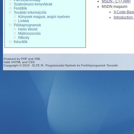
Párhuzamosság
MSDN - C++ AMP
Szabványos könyvtárak
MSDN magazin
Fordítók
A Code-Base
További információk
Könyvek magyar, angol nyelven
Introduction
Linkek
Példaprogramok
Hello World
Mátrixszorzás
NBody
Készítők
Powered by PHP and XML
Valid XHTML and CSS
Copgyright © 2010 - ELTE IK, Programozási Nyelvek és Fordítóprogramok Tanszék