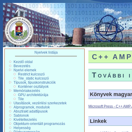
Nyelvek listája
C++ AMP 
Kezdő oldal
Bevezetés
Nyelvi elemek
További 
Restrict kulcsszó
Tile_static kulcsszó
Típusok, típuskonstrukciók
Konténer osztályok
Memóriakezelés
Könyvek magyar,
GPU architektúrája
Tile
Utasítások, vezérlési szerkezetek
Microsoft Press - C++ AMP 
Alprogramok, modulok
Absztrakt adattípusok
Sablonok
Kivételkezelés
Linkek
Objektum-orientált programozás
Helyesség