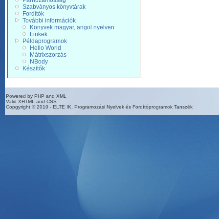
Párhuzamosság
Szabványos könyvtárak
Fordítók
További információk
Könyvek magyar, angol nyelven
Linkek
Példaprogramok
Hello World
Mátrixszorzás
NBody
Készítők
Powered by PHP and XML
Valid XHTML and CSS
Copgyright © 2010 - ELTE IK, Programozási Nyelvek és Fordítóprogramok Tanszék