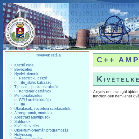
Nyelvek listája
C++ AMP 
Kezdő oldal
Bevezetés
Nyelvi elemek
Kivételk
Restrict kulcsszó
Tile_static kulcsszó
Típusok, típuskonstrukciók
Konténer osztályok
A nyelv nem szolgál újdon
Memóriakezelés
function-ben nem lehet kivé
GPU architektúrája
Tile
Utasítások, vezérlési szerkezetek
Alprogramok, modulok
Absztrakt adattípusok
Sablonok
Kivételkezelés
Objektum-orientált programozás
Helyesség