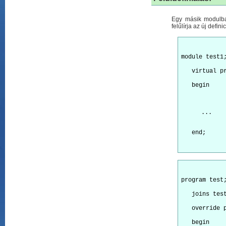
Egy másik modulban 
felűlírja az új definic
module test1
   virtual p
   begin
...
program test
   joins tes
   override 
   begin