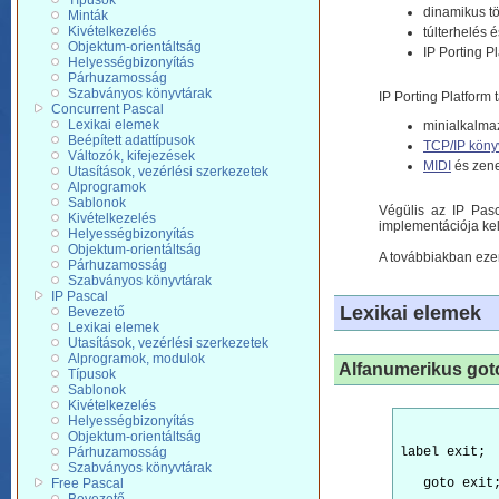
Típusok
dinamikus 
Minták
Kivételkezelés
túlterhelés é
Objektum-orientáltság
IP Porting P
Helyességbizonyítás
Párhuzamosság
Szabványos könyvtárak
IP Porting Platform 
Concurrent Pascal
Lexikai elemek
minialkalmaz
Beépített adattípusok
TCP/IP köny
Változók, kifejezések
MIDI
és zene
Utasítások, vezérlési szerkezetek
Alprogramok
Sablonok
Végülis az IP Pasc
Kivételkezelés
implementációja kel
Helyességbizonyítás
Objektum-orientáltság
A továbbiakban eze
Párhuzamosság
Szabványos könyvtárak
IP Pascal
Lexikai elemek
Bevezető
Lexikai elemek
Utasítások, vezérlési szerkezetek
Alprogramok, modulok
Alfanumerikus got
Típusok
Sablonok
Kivételkezelés
Helyességbizonyítás
Objektum-orientáltság
Párhuzamosság
label exit;
Szabványos könyvtárak
Free Pascal
   goto exit