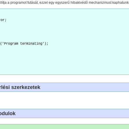
állítja a programot futását, ezzel egy egyszerű hibakivédő mechanizmust kaphatunk
ror;
('Program terminating');
rlési szerkezetek
odulok