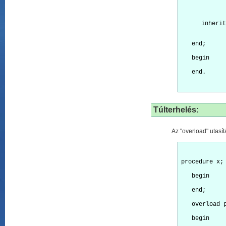
inherit
   end;
   begin
Túlterhelés:
Az "overload" utasít
procedure x;
   begin
   end;
   overload 
   begin