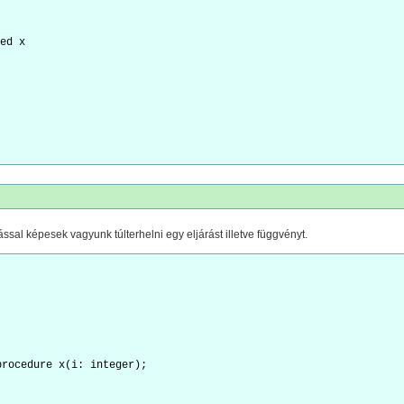
ed x
ással képesek vagyunk túlterhelni egy eljárást illetve függvényt.
procedure x(i: integer);