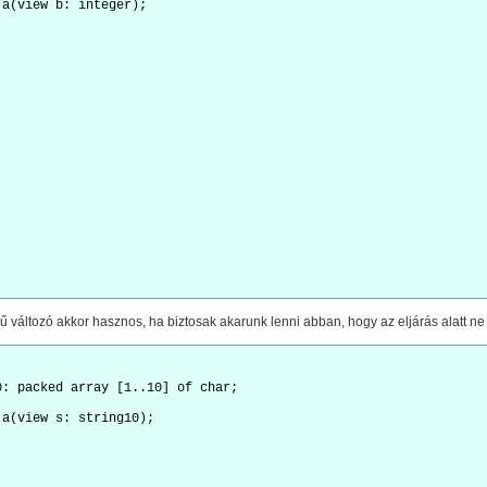
 a(view b: integer);
 változó akkor hasznos, ha biztosak akarunk lenni abban, hogy az eljárás alatt ne
0: packed array [1..10] of char;
 a(view s: string10);