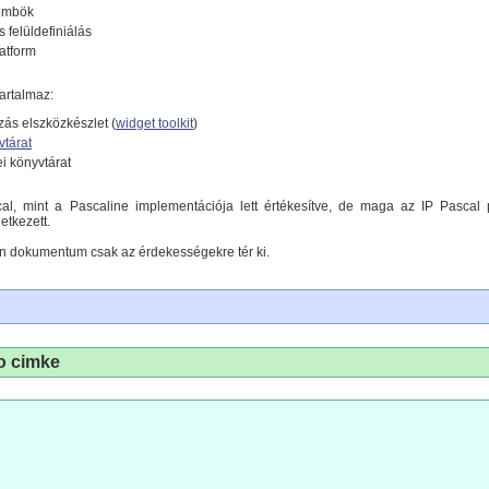
tömbök
s felüldefiniálás
latform
tartalmaz:
ás elszközkészlet (
widget toolkit
)
vtárat
i könyvtárat
al, mint a Pascaline implementációja lett értékesítve, de maga az IP Pascal
etkezett.
n dokumentum csak az érdekességekre tér ki.
o cimke
;