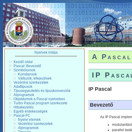
Nyelvek listája
A Pascal
Kezdő oldal
Pascal: Bevezető
Szimbólumok
IP Pasca
Konstansok
Változók, kifejezések
Vezérlési szerkezetek
Adattípusok
IP Pascal
Típusegyeztetés és típuskonverziók
Alprogramok
Objektumok a Pascal nyelveben
Turbo Pascal program szerkezete
Bevezető
Hibakezelés
Egyéb érdekességek
Pascal-FC
Az IP Pascal implem
Nyelvi elemek
Vezérlési szerkezetek
modularitást
Alprogramok
parallel tas