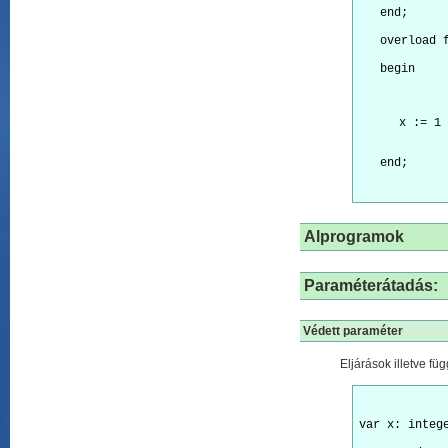
   end;
   overload 
   begin
x := 1
Alprogramok
Paraméterátadás:
Védett paraméter
Eljárások illetve fü
var x: integ