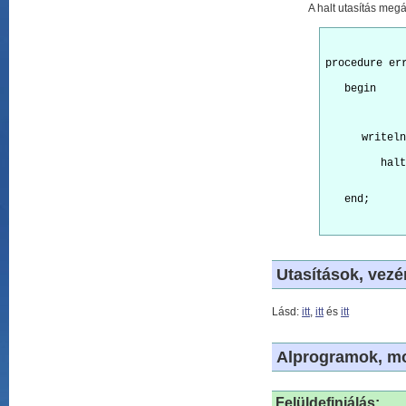
A halt utasítás meg
procedure er
   begin
writeln
   halt
   end;
Utasítások, vezé
Lásd:
itt
,
itt
és
itt
Alprogramok, m
Felüldefiniálás: