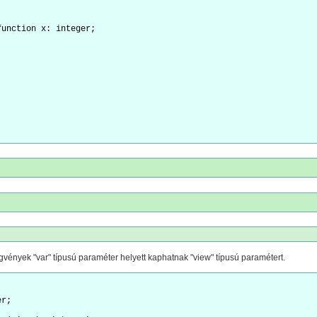
function x: integer;
ggvények "var" típusú paraméter helyett kaphatnak "view" típusú paramétert.
er;