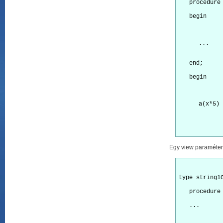
   procedure
   begin
...
   end;
   begin
a(x*5)
Egy view paraméterű
type string1
   procedure