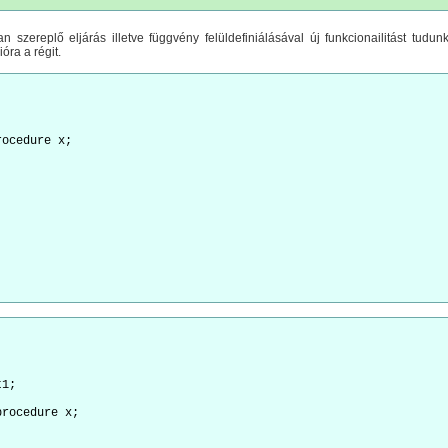
szereplő eljárás illetve függvény felüldefiniálásával új funkcionailitást tudun
ióra a régit.
;
rocedure x;
;
t1;
procedure x;