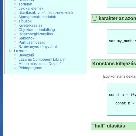
Bevezető
Történet
Lexikai elemek
Utasítások, vezérlési szerkezetek
Alprogramok, modulok
'_' karakter az az
Típusok
Kivételkezelés
Objektum-orientáltság
Helyességbizonyítás
Sablonok
var my_numbe
Párhuzamosság
Szabványos könyvtárak
Lazarus
Bevezető
Lazarus Component Library
Konstans kifejezé
Miben más mint a Delphi?
Példaprogram
Egy konstans deklar
const a = 10
   const b =
"halt" utasítás