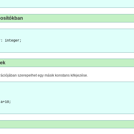
onosítókban
r: integer;
sek
ációjában szerepelhet egy másik konstans kifejezése.
;
 a+10;