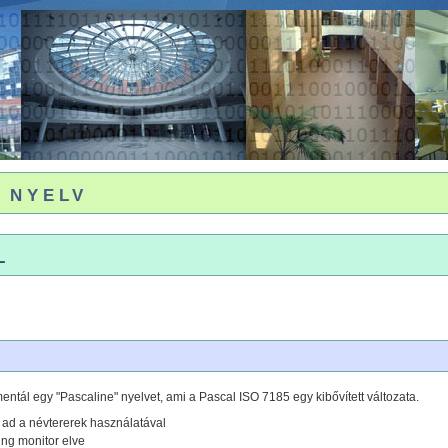
 nyelv
l
entál egy "Pascaline" nyelvet, ami a Pascal ISO 7185 egy kibővített változata.
 ad a névtererek használatával
king monitor elve