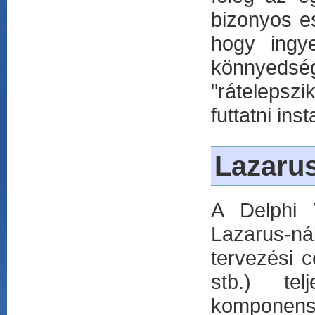
bizonyos e
hogy ingy
könnyedség,
"rátelepsz
futtatni inst
Lazaru
A Delphi 
Lazarus-ná
tervezési 
stb.) te
komponense