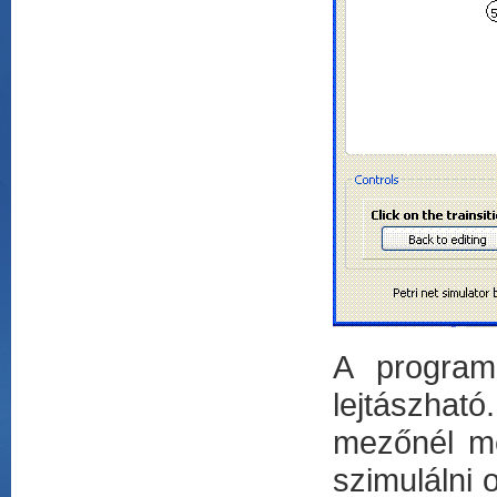
A program
lejtászhat
mezőnél me
szimulálni 