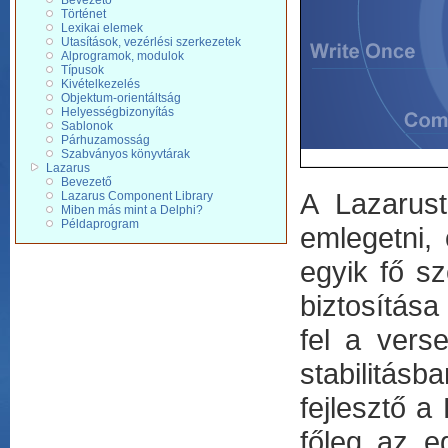
Bevezető
Történet
Lexikai elemek
Utasítások, vezérlési szerkezetek
Alprogramok, modulok
Típusok
Kivételkezelés
Objektum-orientáltság
Helyességbizonyítás
Sablonok
Párhuzamosság
Szabványos könyvtárak
Lazarus
Bevezető
A Lazarust
Lazarus Component Library
Miben más mint a Delphi?
Példaprogram
emlegetni, 
egyik fő sz
biztosítás
fel a vers
stabilitásb
fejlesztő a
főleg az e