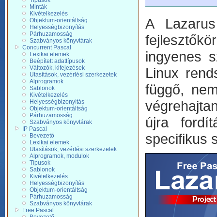
Típusok
Minták
Kivételkezelés
A Lazarus
Objektum-orientáltság
Helyességbizonyítás
Párhuzamosság
fejlesztők
Szabványos könyvtárak
Concurrent Pascal
ingyenes 
Lexikai elemek
Beépített adattípusok
Változók, kifejezések
Linux rend
Utasítások, vezérlési szerkezetek
Alprogramok
függő, nem
Sablonok
Kivételkezelés
végrehajtan
Helyességbizonyítás
Objektum-orientáltság
Párhuzamosság
újra ford
Szabványos könyvtárak
IP Pascal
specifikus 
Bevezető
Lexikai elemek
Utasítások, vezérlési szerkezetek
Alprogramok, modulok
Típusok
Sablonok
Kivételkezelés
Helyességbizonyítás
Objektum-orientáltság
Párhuzamosság
Szabványos könyvtárak
Free Pascal