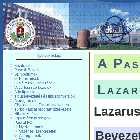
Nyelvek listája
A Pas
Kezdő oldal
Pascal: Bevezető
Szimbólumok
Konstansok
Változók, kifejezések
Lazar
Vezérlési szerkezetek
Adattípusok
Típusegyeztetés és típuskonverziók
Alprogramok
Objektumok a Pascal nyelveben
Lazaru
Turbo Pascal program szerkezete
Hibakezelés
Egyéb érdekességek
Pascal-FC
Nyelvi elemek
Beveze
Vezérlési szerkezetek
Alprogramok