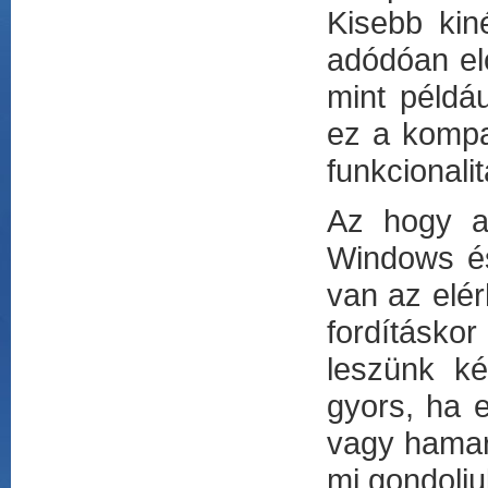
Kisebb kin
adódóan el
mint példá
ez a kompat
funkcional
Az hogy a 
Windows és
van az elér
fordításko
leszünk ké
gyors, ha 
vagy hamar
mi gondoljuk