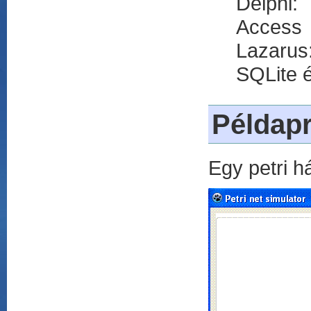
Delphi:
Access
Lazarus
SQLite 
Példap
Egy petri h