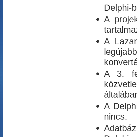
Delphi-b
A proje
tartalma
A Lazar
legújab
konvertá
A 3. f
közvetl
általába
A Delph
nincs.
Adatbázi