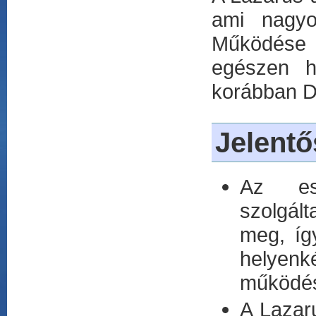
ami nagyo
Működése -
egészen h
korábban De
Jelentő
Az ese
szolgál
meg, íg
helyen
működés
A Lazaru