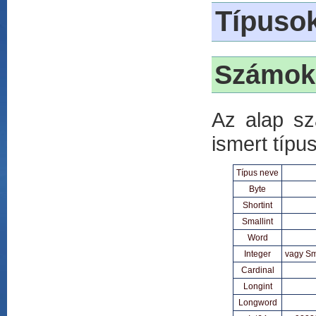
Típuso
Számok
Az alap sz
ismert típu
Típus neve
Byte
Shortint
Smallint
Word
Integer
vagy Sma
Cardinal
Longint
Longword