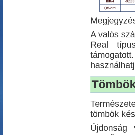
Int64
-9223
QWord
Megjegyzés:
A valós szá
Real típu
támogatot
használhat
Tömbö
Természet
tömbök kés
Újdonság 