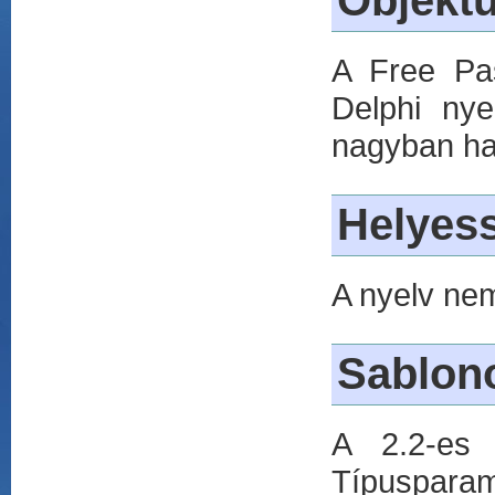
Objektu
A Free Pas
Delphi nye
nagyban has
Helyess
A nyelv nem
Sablon
A 2.2-es 
Típusparam