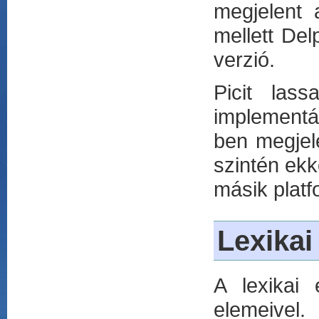
megjelent 
mellett Del
verzió.
Picit lass
implementál
ben megjele
szintén ekk
másik platf
Lexikai
A lexikai
elemeivel.