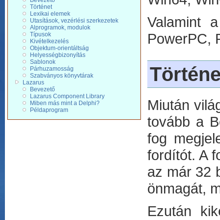
Bevezető
Történet
Lexikai elemek
Valamint a
Utasítások, vezérlési szerkezetek
Alprogramok, modulok
PowerPC, 
Típusok
Kivételkezelés
Objektum-orientáltság
Helyességbizonyítás
Sablonok
Történe
Párhuzamosság
Szabványos könyvtárak
Lazarus
Bevezető
Lazarus Component Library
Miután vilá
Miben más mint a Delphi?
Példaprogram
tovább a B
fog megjele
fordítót. A
az már 32 b
önmagát, ma
Ezután kike