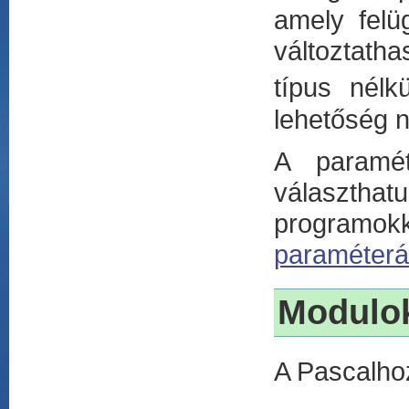
amely felü
változtatha
típus nélk
lehetőség n
A paramét
választhat
programokkal
paraméterá
Modulo
A Pascalho