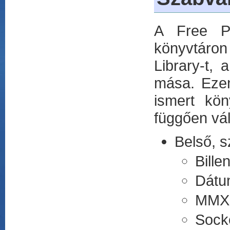
A Free Pa
könyvtáron
Library-t,
mása. Ezen
ismert kön
függően vál
Belső, 
Bille
Dátu
MMX 
Sock