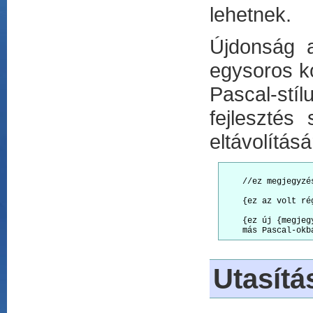
lehetnek.
Újdonság a
egysoros k
Pascal-stíl
fejlesztés
eltávolításá
    //ez megjegyzés
    {ez az volt rég
    {ez új {megjeg
Utasítá