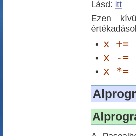
Lásd:
itt
Ezen kívü
értékadások
x += 
x -= 
x *= 
Alprog
Alprog
A Pascalh