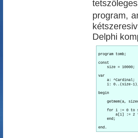
tetszőlege
program, a
kétszeresi
Delphi komp
program tomb;

const

    size = 10000;

var

    a: ^Cardinal;

    i: 0..(size-1);
begin

    getmem(a, size
    for i := 0 to 
        a[i] := 2 *
    end;
