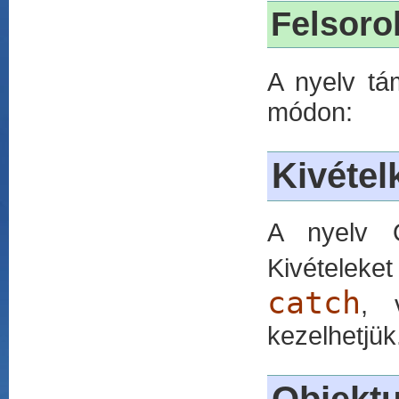
Felsorol
A nyelv tám
módon:
Kivétel
A nyelv O
Kivételeke
catch
, 
kezelhetjük