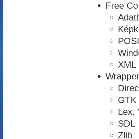
Free Co
Adatb
Képk
POSI
Wind
XML 
Wrapper
Direc
GTK
Lex,
SDL
Zlib