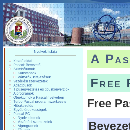
Nyelvek listája
A Pas
Kezdő oldal
Pascal: Bevezető
Szimbólumok
Konstansok
Változók, kifejezések
Free 
Vezérlési szerkezetek
Adattípusok
Típusegyeztetés és típuskonverziók
Alprogramok
Objektumok a Pascal nyelveben
Free Pa
Turbo Pascal program szerkezete
Hibakezelés
Egyéb érdekességek
Pascal-FC
Nyelvi elemek
Beveze
Vezérlési szerkezetek
Alprogramok