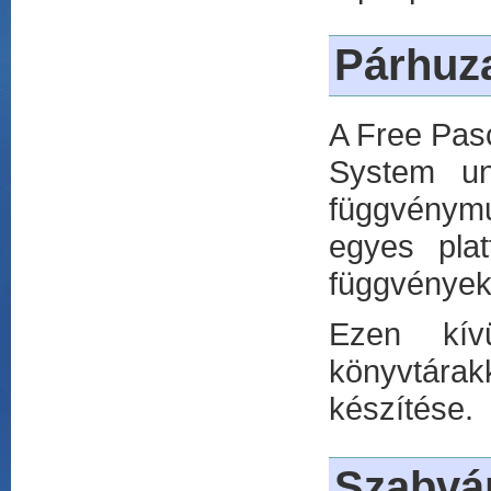
Párhuz
A Free Pasc
System un
függvénymu
egyes pla
függvényekk
Ezen kívü
könyvtárak
készítése.
Szabvá