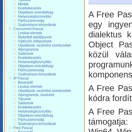
Típusok
Minták
Kivételkezelés
A Free Pasc
Objektum-orientáltság
Helyességbizonyítás
Párhuzamosság
egy ingyen
Szabványos könyvtárak
Concurrent Pascal
dialektus 
Lexikai elemek
Beépített adattípusok
Változók, kifejezések
Object Pas
Utasítások, vezérlési szerkezetek
Alprogramok
közül vála
Sablonok
Kivételkezelés
programu
Helyességbizonyítás
Objektum-orientáltság
Párhuzamosság
komponense
Szabványos könyvtárak
IP Pascal
Bevezető
A Free Pasc
Lexikai elemek
Utasítások, vezérlési szerkezetek
Alprogramok, modulok
kódra fordí
Típusok
Sablonok
Kivételkezelés
A Free Pas
Helyességbizonyítás
Objektum-orientáltság
támogatja:
Párhuzamosság
Szabványos könyvtárak
Free Pascal
Win64, Wi