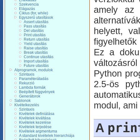
Értékadás
Szekvencia
amely az e
Elágazás
Ciklus (for, while)
alternatív
Egyszerű utasítások
Assert utasítás
Pass utasítás
helyett, v
Del utasítás
Print utasítás
figyelhetők
Return utasítás
Yield utasítás
Raise utasítás
Ez a dokum
Break utasítás
Continue utasítás
változásró
Import utasítás
Future utasítás
Alprogramok, modulok
Python pro
Szintaxis
Paraméterátadás
2.5-ös pyt
Rekurzió
Lambda formák
automatiku
Beépített függvények
Generátorok
Sablonok
modul, ami 
Kivételkezelés
Szintaxis
Kivételek definiálása
Kivételek kiváltása
Kivételek kezelése
prin
A
Kivételek terjedése
Kivételek argmentuma
A standard kivételek hierarchiája