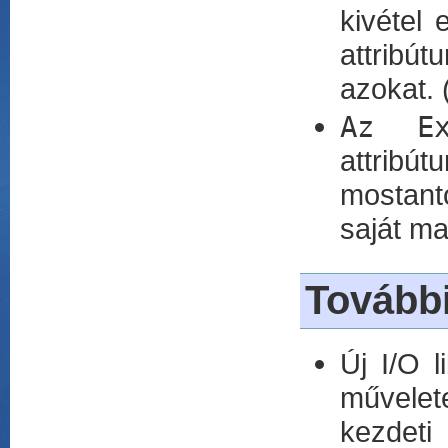
kivétel
attribút
azokat. 
Az Ex
attribú
mostan
saját m
További
Új I/O l
művele
kezdeti