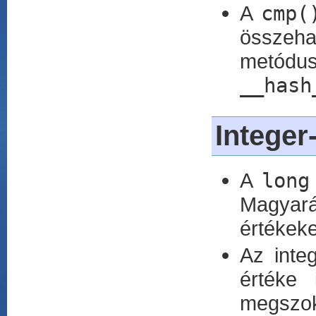
A
cmp(
összeh
metód
__hash
Integer
A
long
Magyará
értékeke
Az inte
értéke
megszok