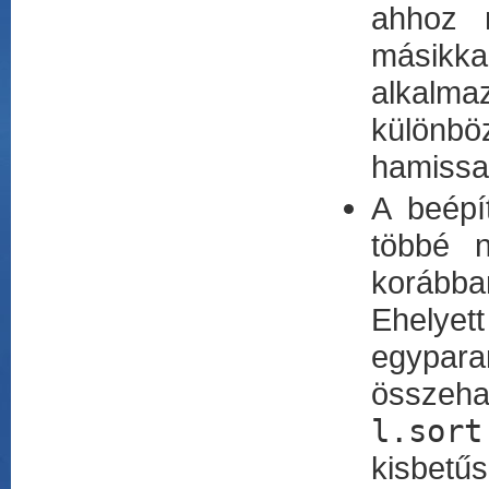
ahhoz m
másikkal
alkalma
különbö
hamissal
A beépí
többé 
korábban
Ehelyet
egypara
össze
l.sort
kisbetűs