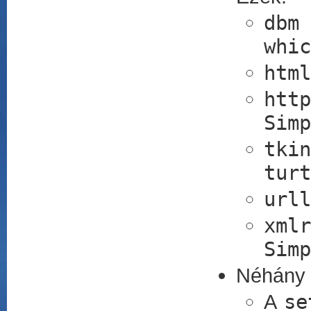
dbm
whic
html
htt
Simp
tkin
turt
urll
xm
Simp
Néhány e
A
se