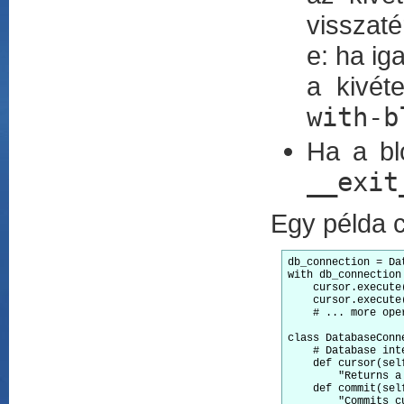
visszaté
e: ha ig
a kivét
with-b
Ha a bl
__exit
Egy példa 
db_connection = Da
with db_connection 
    cursor.execute
    cursor.execute
    # ... more oper
class DatabaseConne
    # Database inte
    def cursor(self
        "Returns a
    def commit(self
        "Commits c