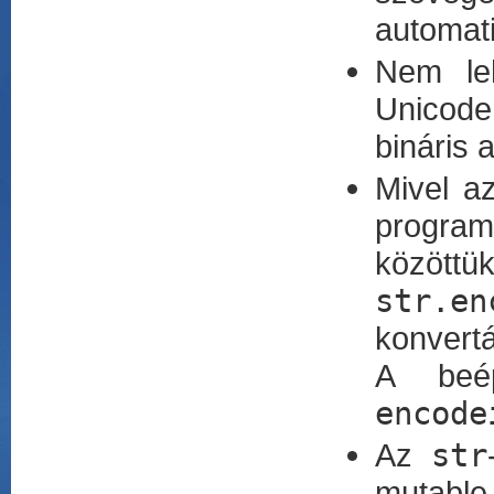
automati
Nem le
Unicode
bináris 
Mivel 
program
között
str.en
konvertá
A beé
encode
Az
str
mutable