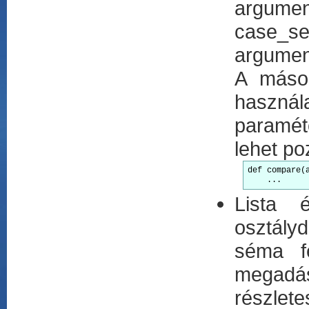
argume
case_se
argumen
A másod
haszná
paramét
lehet po
def compare(a
    ...   
Lista 
osztályd
séma fe
megadás
részlete