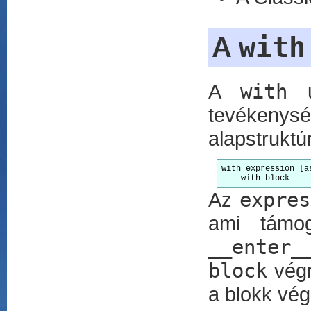
with
A
A
with
u
tevékenys
alapstruktú
with expression [as
    with-block
Az
expres
ami támog
__enter_
block
végr
a blokk vég