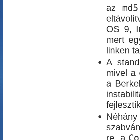
az
md5
eltávol
OS 9, I
mert egy
linken t
A stand
mivel a 
a Berke
instabil
fejlesztik
Néhány 
szabván
re, a
Co