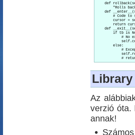
    def rollback(se
        "Rolls bac
    def __enter__(s
        # Code to 
        cursor = se
        return curs
    def __exit__(s
        if tb is No
            # No e
            self.co
        else:

            # Exce
            self.ro
Library
Az alábbiak
verzió óta.
annak!
Számos r