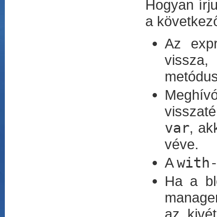
Hogyan írj
a következ
Az expr
vissza,
metódus
Meghív
visszaté
var
, ak
véve.
A
with
Ha a bl
manag
az kivét