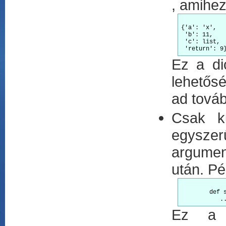
, amihez
{'a': 'x',

 'b': 11,

 'c': list,

 'return': 9
Ez a di
lehetősé
ad továb
Csak ku
egyszerű
argumen
után. Pé
        def 
           .
Ez a f