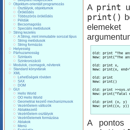
Beépített hibajelzések
Objektum-orientált programozás
A
print
ut
Osztályok, objektumok
Öröklődés
print()
be
Többszörös öröklődés
Példák
elemeket 
Becsomagolás
Speciális metódusok
String kezelés
argumentum
A String, mint immutable sorozat típus
String metódusok
String formázás
Helyesség
Párhuzamosság
Old: print "The ans
Szintaxis
New: print("The ans
Szinkronizáció
Modulok, csomagok, névterek
Old: print x,     
Standard könyvtárak
New: print(x, end=
XML
Lehetőségek röviden
Old: print        
SAX
New: print()      
DOM
GUI
Old: print >>sys.s
Hello World
New: print("fatal 
OO Hello World
Geometriai kezelő mechanizmusok
Old: print (x, y) 
Vezérlőelem változók
New: print((x, y))
Ablakkezelő
Vezérlőelem osztályok
Vezérlőelemek formázása
A pontos 
Ablakok
Menü