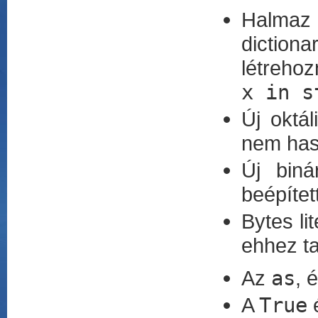
Halmaz 
dictiona
létrehoz
x in s
Új oktál
nem has
Új biná
beépítet
Bytes li
ehhez ta
Az
as
, 
A
True