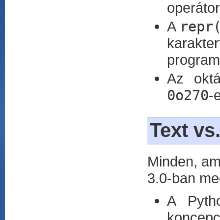
operátor
A
repr
karakter
programm
Az oktá
0o270
-e
Text vs
Minden, ami
3.0-ban meg
A Pytho
koncepci