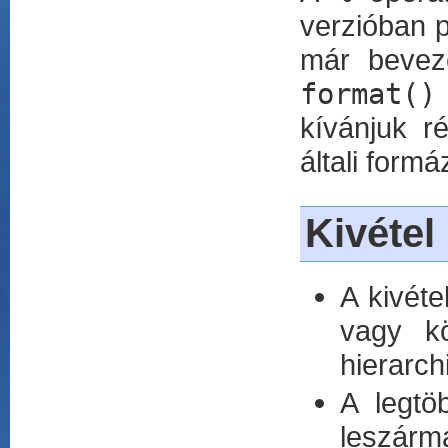
verzióban p
már bevez
format()
kívánjuk r
általi form
Kivétel
A kivét
vagy kö
hierarch
A legtö
leszár