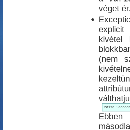
véget ér
Excepti
explicit
kivétel
blokkban
(nem sz
kivétel
kezelt
attribú
válthatju
raise Second
Ebben
másodla