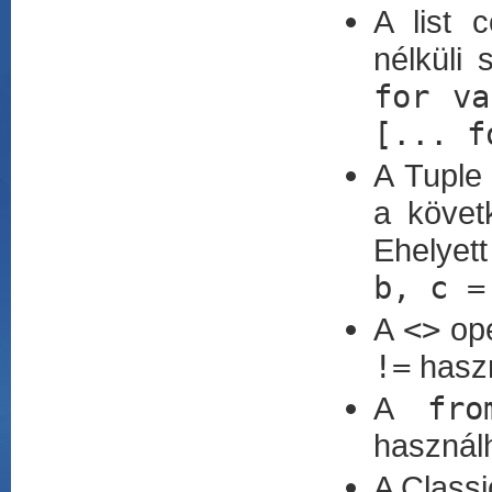
A list 
nélküli 
for va
[... f
A Tuple
a köve
Ehelyet
b, c =
A
<>
ope
!=
haszn
A
fr
használ
A Class