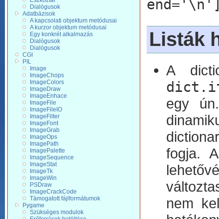
end='\n'
Eszköztár
Dialógusok
Adatbázisok
A kapcsolati objektum metódusai
A kurzor objektum metódusai
Listák 
Egy konkrét alkalmazás
Dialógusok
Dialógusok
CGI
PIL
A dicti
Image
ImageChops
dict.i
ImageColors
ImageDraw
ImageEnhace
egy ún.
ImageFile
ImageFileIO
dinamik
ImageFilter
ImageFont
ImageGrab
dictiona
ImageOps
ImagePath
fogja. 
ImagePalette
ImageSequence
ImageStat
lehetővé
ImageTk
ImageWin
változt
PSDraw
ImageCrackCode
nem kell
Támogatott fájlformátumok
Pygame
Szükséges modulok