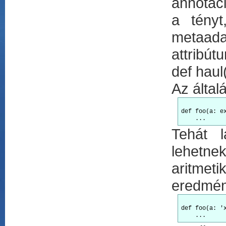
annotác
a tény
metaad
attribút
def haul
Az által
def foo(a: e
Tehát l
lehetne
aritmet
eredmény
def foo(a: '
    ...	