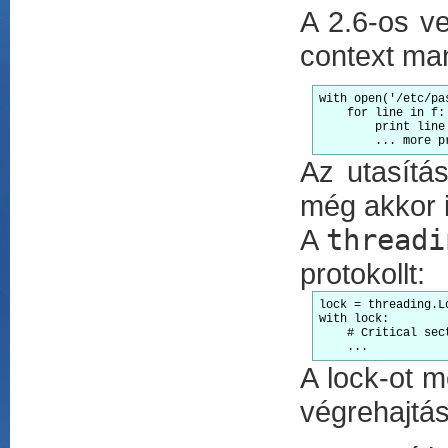
A 2.6-os v
context man
with open('/etc/pa
    for line in f:

        print line

        ... more p
Az utasítás
még akkor is
A
threadi
protokollt:
lock = threading.Lo
with lock:

    # Critical sect
A lock-ot m
végrehajtás