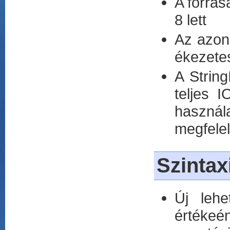
A forrás
8 lett
Az azon
ékezetes
A Strin
teljes I
használ
megfelel
Szintax
Új lehe
értékeé