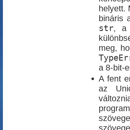
helyett.
bináris 
str
, a
különbs
meg, hog
TypeEr
a 8-bit-
A fent 
az Unic
változni
progra
szövege
szövege