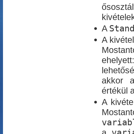
ősosztá
kivétele
A
Stan
A kivéte
Mostant
ehelyet
lehetős
akkor a
értékül 
A kivéte
Mostant
variab
a
vari