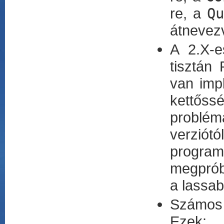
re, a
Qu
átnevez
A 2.X-e
tisztán
van imp
kettőssé
probléma
verzió
programo
megpróbá
a lassab
Számos 
Ezek: