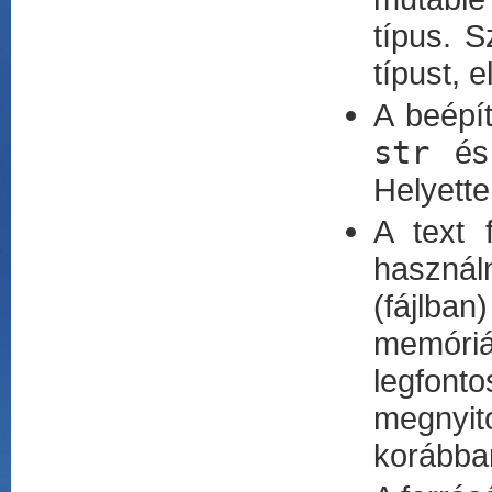
típus. 
típust, 
A beépí
str
é
Helyett
A text 
használ
(fájlban
memóri
legfon
megnyit
korábban