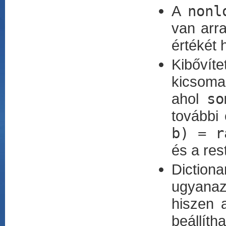
A
nonl
van arra
értékét h
Kibővít
kicsoma
ahol
so
további 
b) = r
és a rest
Diction
ugyanaz
hiszen 
beállítha