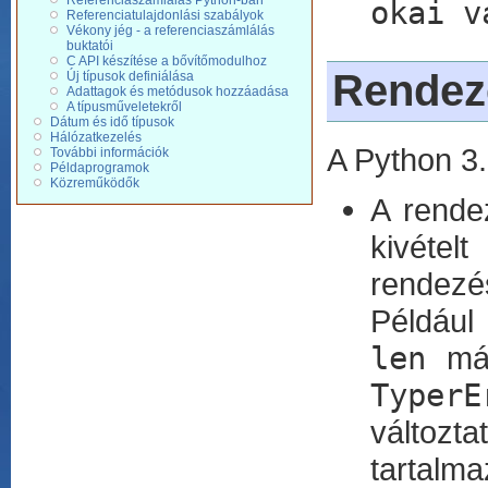
Referenciaszámlálás Python-ban
okai v
Referenciatulajdonlási szabályok
Vékony jég - a referenciaszámlálás
buktatói
C API készítése a bővítőmodulhoz
Rendezé
Új típusok definiálása
Adattagok és metódusok hozzáadása
A típusműveletekről
Dátum és idő típusok
Hálózatkezelés
A Python 3.
További információk
Példaprogramok
Közreműködők
A rende
kivétel
rendezé
Például
len
már
TyperE
változ
tartalm