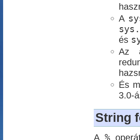
hasz
A
sy
sys.
és
s
Az
redu
hazsn
És m
3.0-á
String 
A
%
operát