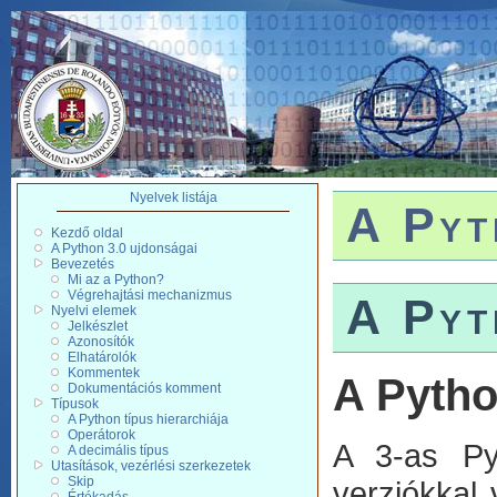
Nyelvek listája
A Pyt
Kezdő oldal
A Python 3.0 ujdonságai
Bevezetés
Mi az a Python?
Végrehajtási mechanizmus
A Pyt
Nyelvi elemek
Jelkészlet
Azonosítók
Elhatárolók
Kommentek
A Pytho
Dokumentációs komment
Típusok
A Python típus hierarchiája
Operátorok
A 3-as Py
A decimális típus
Utasítások, vezérlési szerkezetek
Skip
verziókkal 