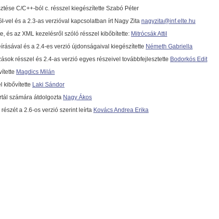
esztése C/C++-ból c. résszel kiegészítette Szabó Péter
-vel és a 2.3-as verzióval kapcsolatban írt Nagy Zita
nagyzita@inf.elte.hu
te, és az XML kezelésről szóló résszel kibőbítette:
Mitrócsák Attil
írásával és a 2.4-es verzió újdonságaival kiegészítette
Németh Gabriella
zások résszel és 2.4-as verzió egyes részeivel továbbfejlesztette
Bodorkós Edit
vítette
Magdics Milán
 kibővítette
Laki Sándor
rtál számára átdolgozta
Nagy Ákos
részét a 2.6-os verzió szerint leírta
Kovács Andrea Erika