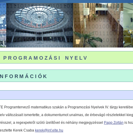
 programozási nyelv
információk
E Programtervező matematikus szakán a Programozási Nyelvek IV. tárgy keretéb
yelv változásait ismertette, a dokumentumot unalmas, de érbevágó részletekkel kieg
ésszel, a regexpekről szóló ízelítővel és néhány megjegyzéssel
Papp Zoltán
is ho
esztette Kerek Csaba
kerek@inf.elte.hu