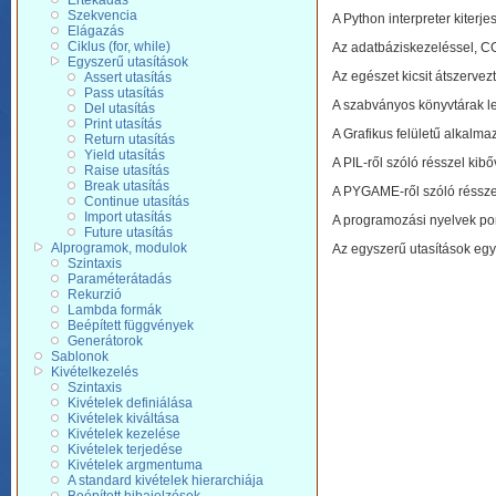
Értékadás
Szekvencia
A Python interpreter kiterj
Elágazás
Ciklus (for, while)
Az adatbáziskezeléssel, CGI
Egyszerű utasítások
Az egészet kicsit átszervez
Assert utasítás
Pass utasítás
A szabványos könyvtárak le
Del utasítás
Print utasítás
A Grafikus felületű alkalma
Return utasítás
Yield utasítás
A PIL-ről szóló résszel kibő
Raise utasítás
Break utasítás
A PYGAME-ről szóló résszel
Continue utasítás
Import utasítás
A programozási nyelvek po
Future utasítás
Alprogramok, modulok
Az egyszerű utasítások egy 
Szintaxis
Paraméterátadás
Rekurzió
Lambda formák
Beépített függvények
Generátorok
Sablonok
Kivételkezelés
Szintaxis
Kivételek definiálása
Kivételek kiváltása
Kivételek kezelése
Kivételek terjedése
Kivételek argmentuma
A standard kivételek hierarchiája