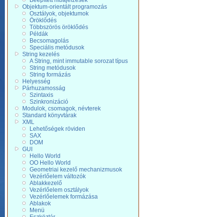
Beépített hibajelzések
Objektum-orientált programozás
Osztályok, objektumok
Öröklődés
Többszörös öröklődés
Példák
Becsomagolás
Speciális metódusok
String kezelés
A String, mint immutable sorozat típus
String metódusok
String formázás
Helyesség
Párhuzamosság
Szintaxis
Szinkronizáció
Modulok, csomagok, névterek
Standard könyvtárak
XML
Lehetőségek röviden
SAX
DOM
GUI
Hello World
OO Hello World
Geometriai kezelő mechanizmusok
Vezérlőelem változók
Ablakkezelő
Vezérlőelem osztályok
Vezérlőelemek formázása
Ablakok
Menü