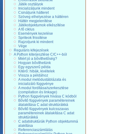
Erőforrások betöltése
Játék osztályok
Inicializáljunk mindent
Csináljunk hátteret
Szöveg elhelyezése a háttéren
Háttér megjelenítése
Játékobjektumok elkészítése
A fő ciklus
Események kezelése
Spriteok frissítése
Rajzoljunk ki mindent
Vége
Reguláris kifejezések
A Python kiterjesztése C/C++-ból
Miért jó a bővíthetőség?
Hogyan bővíthetünk
Egy egyszerű példa
Kitérő: hibák, kivételek
Vissza a példához
A modul metódustáblázata és
inicializáló függvénye
A modul fordítása/szerkesztése
(compilation és linkage)
Python függvények hívása C kódból
Bővítő függvények paramétereinek
átalakítása C adat struktúrákká
Bővítő függvények kulcsszavas
paramétereinek átalakítása C adat
struktúrákká
C adatstruktúrák Python objektummá
alakítása
Referenciaszámlálás