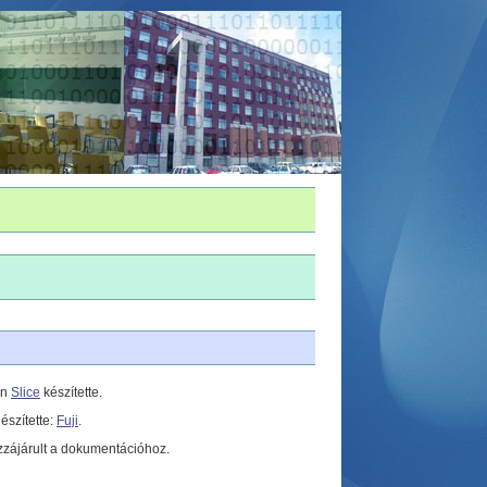
en
Slice
készítette.
észítette:
Fuji
.
zzájárult a dokumentációhoz.