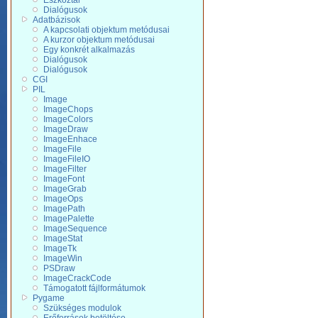
Eszköztár
Dialógusok
Adatbázisok
A kapcsolati objektum metódusai
A kurzor objektum metódusai
Egy konkrét alkalmazás
Dialógusok
Dialógusok
CGI
PIL
Image
ImageChops
ImageColors
ImageDraw
ImageEnhace
ImageFile
ImageFileIO
ImageFilter
ImageFont
ImageGrab
ImageOps
ImagePath
ImagePalette
ImageSequence
ImageStat
ImageTk
ImageWin
PSDraw
ImageCrackCode
Támogatott fájlformátumok
Pygame
Szükséges modulok