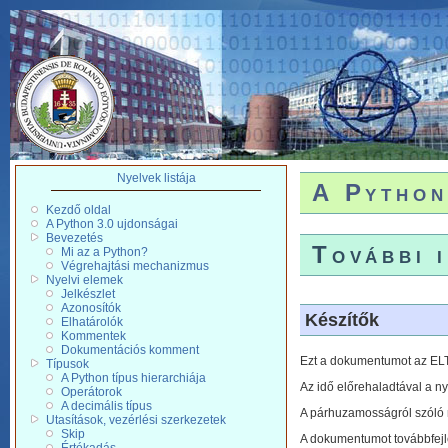
Nyelvek listája
A Python
Kezdő oldal
A Python 3.0 ujdonságai
Bevezetés
További 
Mi az a Python?
Végrehajtási mechanizmus
Nyelvi elemek
Jelkészlet
Azonosítók
Készítők
Elhatárolók
Kommentek
Dokumentációs komment
Ezt a dokumentumot az ELT
Típusok
A Python típus hierarchiája
Az idő előrehaladtával a n
Operátorok
A decimális típus
A párhuzamosságról szóló r
Utasítások, vezérlési szerkezetek
Skip
A dokumentumot továbbfejl