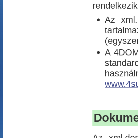
rendelkezik
Az xml.
tartal
(egysze
A 4DOM 
standa
haszná
www.4su
Dokumen
Az xml.dom