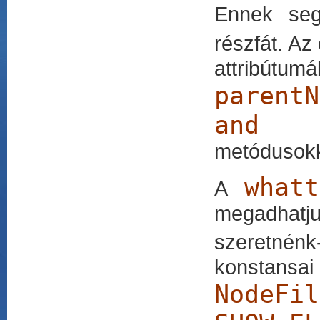
Ennek seg
részfát. Az
attribútum
parent
and ne
metódusokk
whatt
A
megadhatju
szeretnén
konstansai 
NodeFil