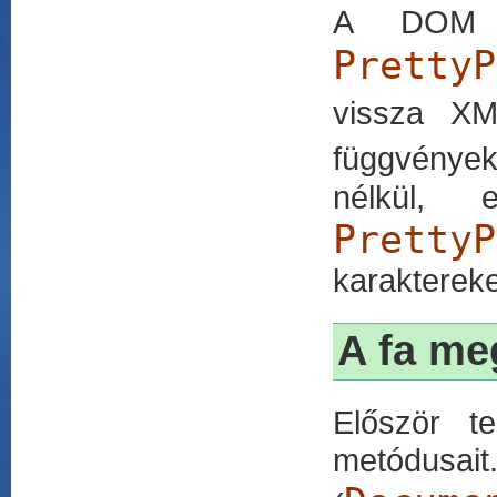
A DO
Pretty
vissza X
függvénye
nélkül, 
PrettyP
karakterek
A fa me
Először t
metódusait