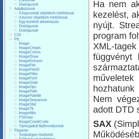
Eszköztár
Ha nem aka
Dialógusok
Adatbázisok
kezelést, a
A kapcsolati objektum metódusai
A kurzor objektum metódusai
Egy konkrét alkalmazás
nyújt. Str
Dialógusok
Dialógusok
program fo
CGI
PIL
XML-tagek 
Image
ImageChops
ImageColors
függvényt 
ImageDraw
ImageEnhace
származta
ImageFile
ImageFileIO
ImageFilter
műveletek 
ImageFont
ImageGrab
hozhatunk 
ImageOps
ImagePath
ImagePalette
Nem végez 
ImageSequence
ImageStat
adott DTD 
ImageTk
ImageWin
PSDraw
SAX
(Simpl
ImageCrackCode
Támogatott fájlformátumok
Pygame
Működéséb
Szükséges modulok