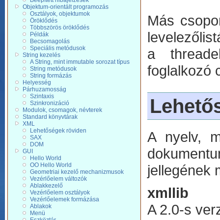
Beépített hibajelzések
Objektum-orientált programozás
Osztályok, objektumok
Más csopor
Öröklődés
Többszörös öröklődés
levelezőlis
Példák
Becsomagolás
Speciális metódusok
a threadek
String kezelés
A String, mint immutable sorozat típus
foglalkozó 
String metódusok
String formázás
Helyesség
Párhuzamosság
Szintaxis
Lehető
Szinkronizáció
Modulok, csomagok, névterek
Standard könyvtárak
XML
Lehetőségek röviden
A nyelv, m
SAX
DOM
dokumentu
GUI
Hello World
OO Hello World
jellegének 
Geometriai kezelő mechanizmusok
Vezérlőelem változók
Ablakkezelő
xmllib
Vezérlőelem osztályok
Vezérlőelemek formázása
A 2.0-s ver
Ablakok
Menü