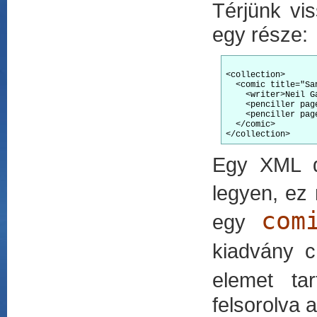
Térjünk vi
egy része:
<collection>

  <comic title="Sa
    <writer>Neil Ga
    <penciller pag
    <penciller pag
  </comic>

Egy XML d
legyen, ez
com
egy
kiadvány 
elemet ta
felsorolva 