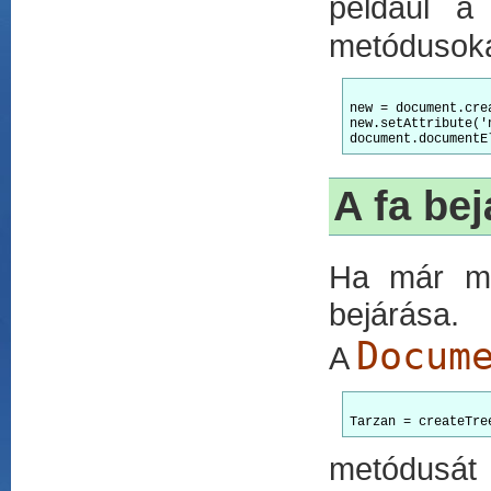
például 
metódusoka
new = document.cre
new.setAttribute('n
A fa be
Ha már me
bejárása.
Docum
A
metódusát 