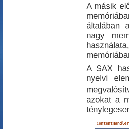
A másik el
memóriában
általában
nagy mem
használa
memóriában 
A SAX hasz
nyelvi el
megvalósít
azokat a m
ténylegesen
ContentHandler