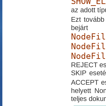
SHOW_EL
az adott tí
Ezt tovább 
bejá
NodeFil
NodeFil
NodeFil
REJECT eset
SKIP eseté
ACCEPT ese
helyett No
teljes doku