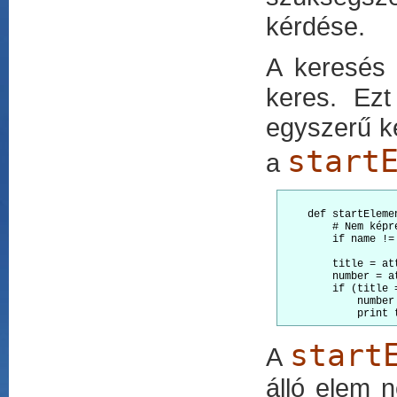
kérdése.
A keresés 
keres. Ez
egyszerű ke
start
a
    def startEleme
        # Nem képr
        if name !=
        title = at
        number = a
        if (title 
            number
start
A
álló elem n