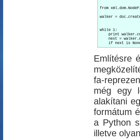
from xml.dom.NodeF
walker = doc.creat
                  
while 1:

    print walker.c
    next = walker.n
Említésre
megközelít
fa-repreze
még egy l
alakítani e
formátum é
a Python st
illetve oly