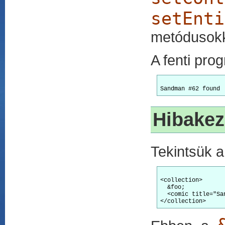
setEnti
metódusokka
A fenti pro
Hibakez
Tekintsük 
<collection>

  &foo;

  <comic title="Sa