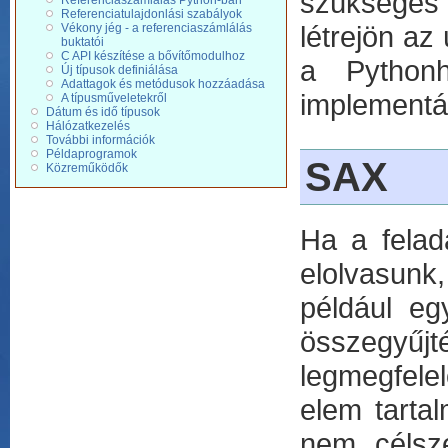
szükséges 
Referenciaszámlálás Python-ban
Referenciatulajdonlási szabályok
létrejön az
Vékony jég - a referenciaszámlálás
buktatói
C API készítése a bővítőmodulhoz
a Pythonh
Új típusok definiálása
Adattagok és metódusok hozzáadása
implementác
A típusműveletekről
Dátum és idő típusok
Hálózatkezelés
További információk
Példaprogramok
SAX
Közreműködők
Ha a felad
elolvasunk
például eg
összegyűj
legmegfelel
elem tarta
nem célsz