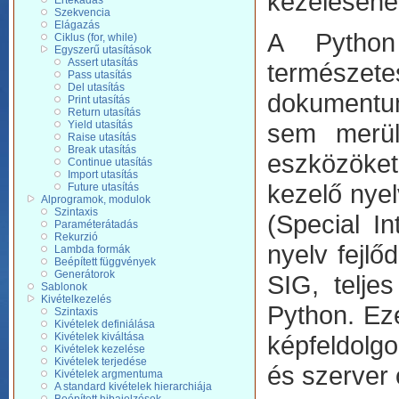
kezelésének
Értékadás
Szekvencia
Elágazás
A Python 
Ciklus (for, while)
Egyszerű utasítások
Assert utasítás
természet
Pass utasítás
Del utasítás
dokumentum
Print utasítás
Return utasítás
Yield utasítás
sem merül
Raise utasítás
Break utasítás
eszközöke
Continue utasítás
Import utasítás
kezelő nyel
Future utasítás
Alprogramok, modulok
Szintaxis
(Special I
Paraméterátadás
Rekurzió
nyelv fejlő
Lambda formák
Beépített függvények
Generátorok
SIG, telje
Sablonok
Kivételkezelés
Python. Eze
Szintaxis
Kivételek definiálása
Kivételek kiváltása
képfeldolgo
Kivételek kezelése
Kivételek terjedése
és szerver 
Kivételek argmentuma
A standard kivételek hierarchiája