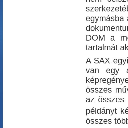
szerkezet
egymásba á
dokumentu
DOM a meg
tartalmát a
A SAX egyi
van egy a
képregénye
összes műv
az összes 
példányt k
összes több