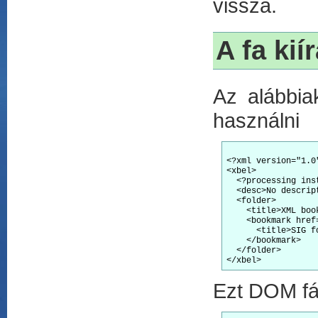
vissza.
A fa kií
Az alábbi
használni
<?xml version="1.0
<xbel>  

  <?processing inst
  <desc>No descript
  <folder>

    <title>XML book
    <bookmark href
      <title>SIG f
    </bookmark>

  </folder>

Ezt DOM fá