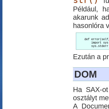
fü
Például, h
akarunk ad
hasonlóra 
    def error(self,
        import sys

Ezután a pr
DOM
Ha SAX-ot
osztályt m
A Documen