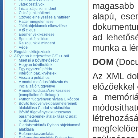
Erőforrások betöltése
magasabb s
Játék osztályok
Inicializáljunk mindent
Csináljunk hátteret
alapú, ese
Szöveg elhelyezése a háttéren
Háttér megjelenítése
dokumentum
Játékobjektumok elkészítése
A fő ciklus
ad lehetősé
Események kezelése
Spriteok frissítése
Rajzoljunk ki mindent
munka a lé
Vége
Reguláris kifejezések
A Python kiterjesztése C/C++-ból
DOM
(Docu
Miért jó a bővíthetőség?
Hogyan bővíthetünk
Egy egyszerű példa
Az XML dok
Kitérő: hibák, kivételek
Vissza a példához
A modul metódustáblázata és
előzőekkel
inicializáló függvénye
A modul fordítása/szerkesztése
a memóriá
(compilation és linkage)
Python függvények hívása C kódból
Bővítő függvények paramétereinek
módosítha
átalakítása C adat struktúrákká
Bővítő függvények kulcsszavas
létrehozá
paramétereinek átalakítása C adat
struktúrákká
C adatstruktúrák Python objektummá
megfelelőe
alakítása
Referenciaszámlálás