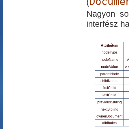
Docume
(
Nagyon so
interfész h
Attribútum
nodeType
nodeName
A
nodeValue
A 
parentNode
childNodes
firstChild
lastChild
previousSibling
nextSibling
ownerDocument
attributes