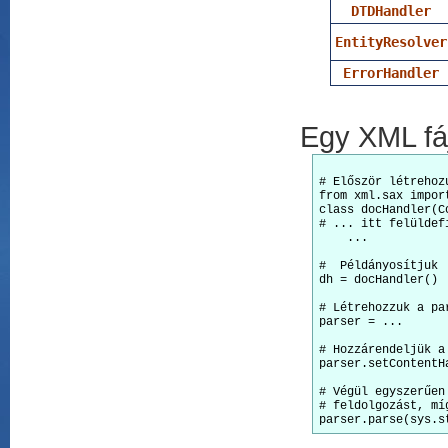
DTDHandler
EntityResolver
ErrorHandler
Egy XML fáj
# Először létrehoz
from xml.sax impor
class docHandler(C
# ... itt felüldef
    ...

#  Példányosítjuk

dh = docHandler()

# Létrehozzuk a par
parser = ...

# Hozzárendeljük a
parser.setContentHa
# Végül egyszerűen
# feldolgozást, mí