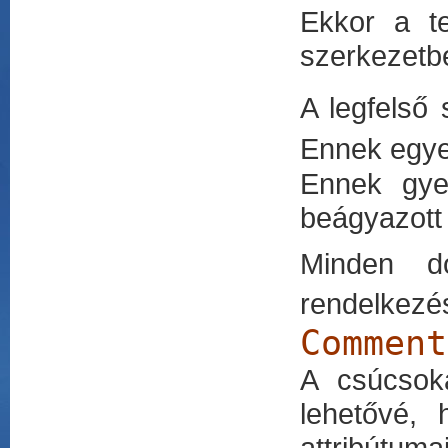
Ekkor a t
szerkezetb
A legfelső
Ennek egye
Ennek gye
beágyazott 
Minden d
rendelkezé
Comment
A csúcsoka
lehetővé,
attribútuma