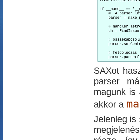
from xml.sax.handl
if __name__ == '__m
    #  A parser lét
    parser = make_p
    # handler létre
    dh = FindIssue
    # összekapcsolá
    parser.setConte
    # feldolgozás

SAXot hasz
parser már
magunk is a
ma
akkor a
Jelenleg is
megjelenés