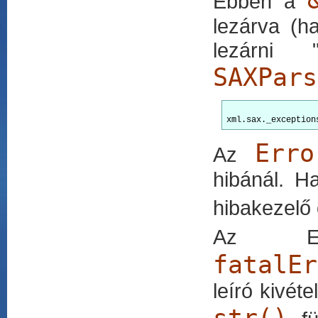
Ebben a
lezárva (h
lezárni 
SAXPars
Erro
Az
hibánál. Ha
hibakezelő
Az Er
fatalEr
leíró kivét
str()