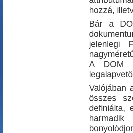
hozzá, ille
Bár a DOM
dokumentum
jelenlegi
nagyméretű
A DOM ren
legalapvet
Valójában 
összes sz
definiálta,
harmadik 
bonyolódj