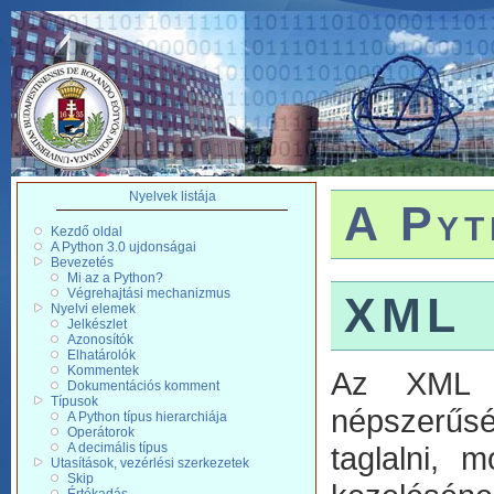
Nyelvek listája
A Pyt
Kezdő oldal
A Python 3.0 ujdonságai
Bevezetés
Mi az a Python?
Végrehajtási mechanizmus
XML
Nyelvi elemek
Jelkészlet
Azonosítók
Elhatárolók
Kommentek
Az XML f
Dokumentációs komment
Típusok
népszerűsé
A Python típus hierarchiája
Operátorok
A decimális típus
taglalni,
Utasítások, vezérlési szerkezetek
Skip