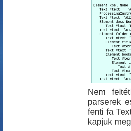
Element xbel None

   Text #text '  \0
   ProcessingInstr
   Text #text '\012
   Element desc Non
      Text #text '
   Text #text '\012
   Element folder N
      Text #text '\
      Element title
         Text #tex
      Text #text '\
      Element bookm
         Text #text
         Element ti
            Text #
         Text #text
      Text #text '\
Nem feltét
parserek e
fenti fa Te
kapjuk meg