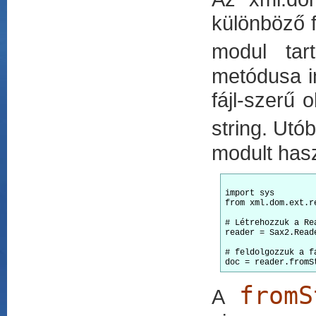
különböző f
modul tar
metódusa i
fájl-szerű
string. Utó
modult has
import sys

from xml.dom.ext.r
# Létrehozzuk a Re
reader = Sax2.Reade
# feldolgozzuk a fá
fromS
A