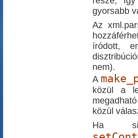
része, íg
gyorsabb vá
Az xml.par
hozzáférhe
íródott, 
disztribúc
nem).
make_
A
közül a l
megadható 
közül válas
Ha sik
setCon