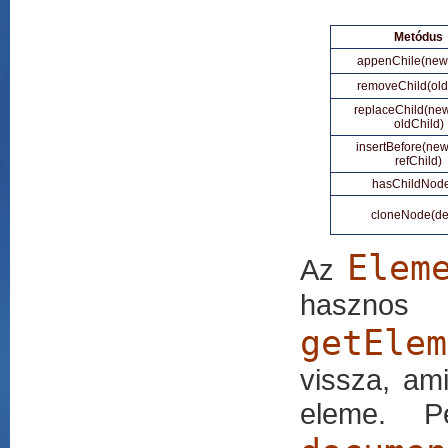
Metódus
appenChile(new
removeChild(old
replaceChild(new
oldChild)
insertBefore(new
refChild)
hasChildNode
cloneNode(de
Elem
Az
has
getElem
vissza, am
eleme. P