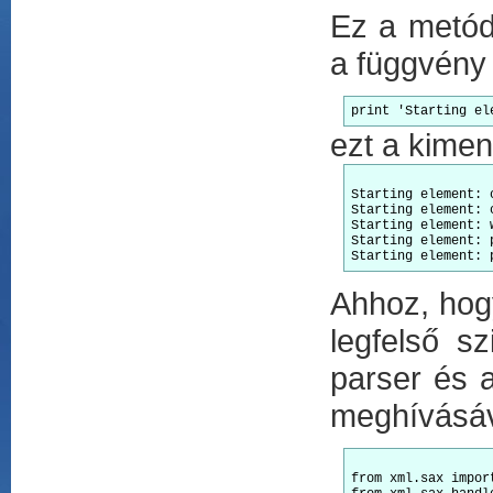
Ez a metó
a függvény 
print 'Starting el
ezt a kimen
Starting element: c
Starting element: c
Starting element: w
Starting element: p
Ahhoz, hog
legfelső s
parser és 
meghívásáva
from xml.sax import