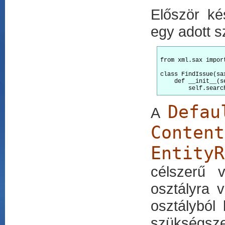
Először ké
egy adott 
from xml.sax import
class FindIssue(sa
    def __init__(s
Defau
A
Cont
Entity
célszerű 
osztályra 
osztályból
szükségsze