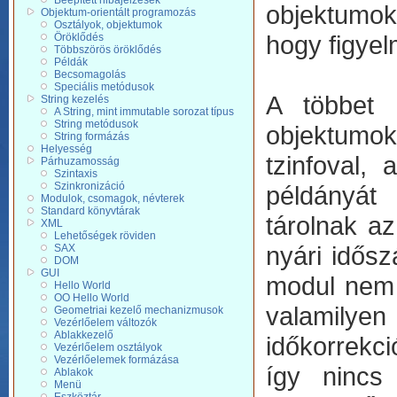
Beépített hibajelzések
objektumok
Objektum-orientált programozás
Osztályok, objektumok
hogy figyel
Öröklődés
Többszörös öröklődés
Példák
Becsomagolás
Speciális metódusok
A többet 
String kezelés
A String, mint immutable sorozat típus
String metódusok
objektumok
String formázás
Helyesség
tzinfoval,
Párhuzamosság
Szintaxis
Szinkronizáció
példányát 
Modulok, csomagok, névterek
Standard könyvtárak
tárolnak az
XML
Lehetőségek röviden
nyári idős
SAX
DOM
GUI
modul nem 
Hello World
OO Hello World
valamilye
Geometriai kezelő mechanizmusok
Vezérlőelem változók
Ablakkezelő
időkorrekci
Vezérlőelem osztályok
Vezérlőelemek formázása
így nincs
Ablakok
Menü