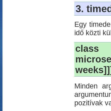
3. time
Egy timedel
idő közti k
class
microse
weeks]]]
Minden arg
argumentu
pozitívak v