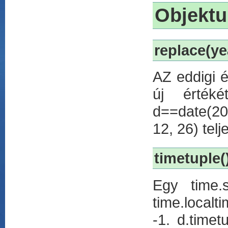
Objekt
replace(ye
AZ eddigi é
új érték
d==date(200
12, 26) telj
timetuple(
Egy time.s
time.localt
-1. d.timet