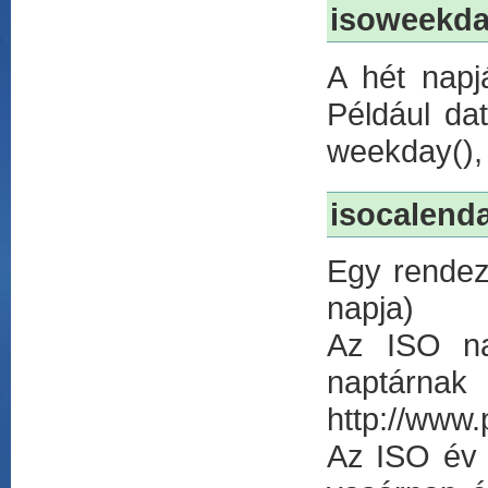
isoweekda
A hét napj
Például da
weekday(), 
isocalenda
Egy rendez
napja)
Az ISO na
na
http://www.
Az ISO év 5