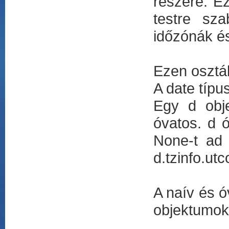
részére. E
testre sza
időzónák és
Ezen osztá
A date típu
Egy d obje
óvatos. d ó
None-t ad 
d.tzinfo.utc
A naív és ó
objektumok