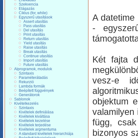
Értékadás
Szekvencia
Elágazás
Ciklus (for, while)
A datetime 
Egyszerű utasítások
Assert utasítás
- egyszer
Pass utasítás
Del utasítás
Print utasítás
támogatott
Return utasítás
Yield utasítás
Raise utasítás
Break utasítás
Continue utasítás
Két fajta 
Import utasítás
Future utasítás
megkülönbö
Alprogramok, modulok
Szintaxis
vesz-e id
Paraméterátadás
Rekurzió
Lambda formák
algoritmiku
Beépített függvények
Generátorok
objektum e
Sablonok
Kivételkezelés
Szintaxis
valamilyen 
Kivételek definiálása
Kivételek kiváltása
függ, csak
Kivételek kezelése
Kivételek terjedése
Kivételek argmentuma
bizonyos sz
A standard kivételek hierarchiája