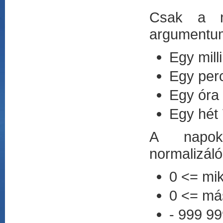
Csak a n
argumentum
Egy mil
Egy per
Egy óra
Egy hét
A napok
normalizál
0 <= mi
0 <= má
- 999 9