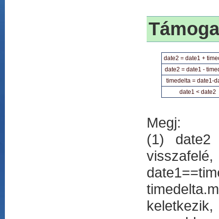
Támogat
date2 = date1 + time
date2 = date1 - time
timedelta = date1-d
date1 < date2
Megj:
(1) date2 
visszaf
date1==
timedelta.
keletkezi