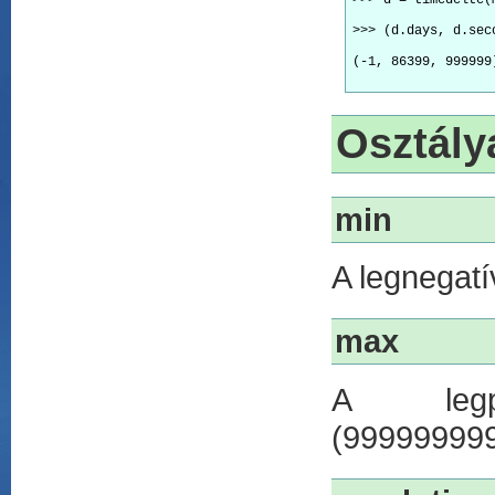
>>> (d.days, d.sec
(-1, 86399, 999999
Osztály
min
A legnegatí
max
A legpo
(999999999