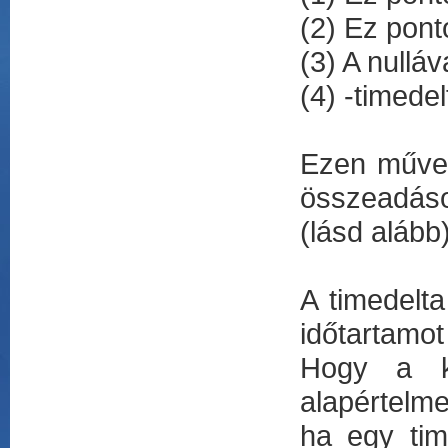
(2) Ez pont
(3) A nulláv
(4) -timede
Ezen művel
összeadáso
(lásd alább)
A timedelt
időtartamo
Hogy a kü
alapértelme
ha egy tim