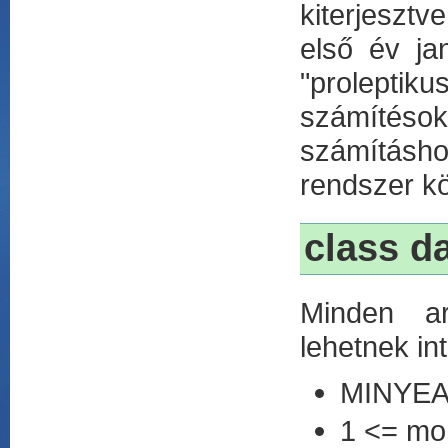
kiterjesztv
első év ja
"proleptik
számítésok
számításho
rendszer kö
class d
Minden a
lehetnek in
MINYEA
1 <= mo