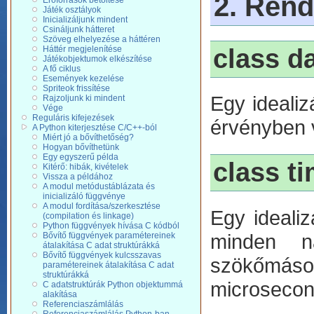
2. Rend
Erőforrások betöltése
Játék osztályok
Inicializáljunk mindent
Csináljunk hátteret
Szöveg elhelyezése a háttéren
class d
Háttér megjelenítése
Játékobjektumok elkészítése
A fő ciklus
Események kezelése
Spriteok frissítése
Egy idealiz
Rajzoljunk ki mindent
Vége
Reguláris kifejezések
érvényben v
A Python kiterjesztése C/C++-ból
Miért jó a bővíthetőség?
Hogyan bővíthetünk
Egy egyszerű példa
class t
Kitérő: hibák, kivételek
Vissza a példához
A modul metódustáblázata és
inicializáló függvénye
A modul fordítása/szerkesztése
Egy idealiz
(compilation és linkage)
Python függvények hívása C kódból
minden n
Bővítő függvények paramétereinek
átalakítása C adat struktúrákká
Bővítő függvények kulcsszavas
szökőmáso
paramétereinek átalakítása C adat
struktúrákká
microsecond
C adatstruktúrák Python objektummá
alakítása
Referenciaszámlálás