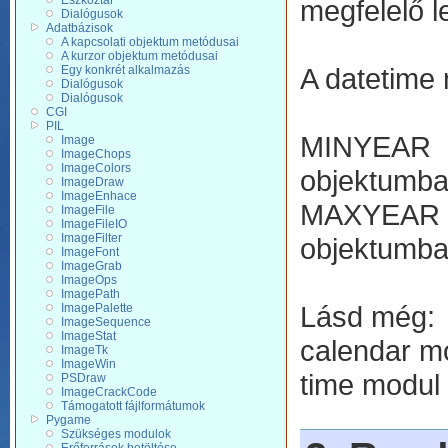
Eszköztár
megfelelő l
Dialógusok
Adatbázisok
A kapcsolati objektum metódusai
A kurzor objektum metódusai
A datetime 
Egy konkrét alkalmazás
Dialógusok
Dialógusok
CGI
PIL
MINYEAR -
Image
ImageChops
ImageColors
objektumba
ImageDraw
ImageEnhace
MAXYEAR -
ImageFile
ImageFileIO
ImageFilter
objektumba
ImageFont
ImageGrab
ImageOps
ImagePath
Lásd még:
ImagePalette
ImageSequence
ImageStat
calendar mo
ImageTk
ImageWin
time modul 
PSDraw
ImageCrackCode
Támogatott fájlformátumok
Pygame
Szükséges modulok