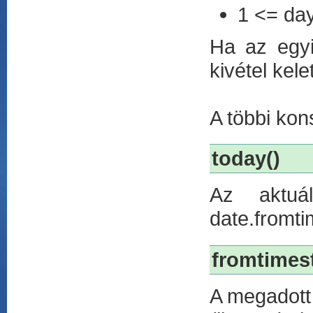
1 <= da
Ha az egyi
kivétel kele
A többi kon
today()
Az aktuá
date.fromti
fromtimes
A megadott