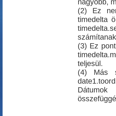
nagyobb, 
(2) Ez nem
timedelta 
timedelta
számítanak
(3) Ez pont
timedelta.
teljesül.
(4) Más s
date1.toord
Dátumok 
összefüggé