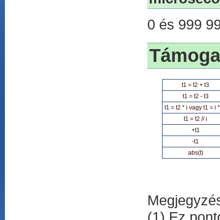
0 és 999 99
Támogat
t1 = t2 + t3
t1 = t2 - t3
t1 = t2 * i vagy t1 = i *
t1 = t2 // i
+t1
-t1
abs(t)
Megjegyzé
(1) Ez pont