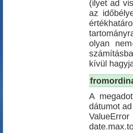
(ilyet ad vi
az időbélye
értékhatá
tartományr
olyan nem
számításba
kívül hagy
fromordina
A megadott
dátumot ad 
ValueError 
date.ma