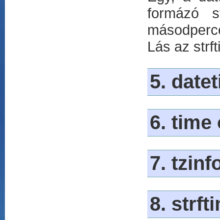
formázó s
másodperce
Lás az strf
5. date
6. time
7. tzin
8. strft