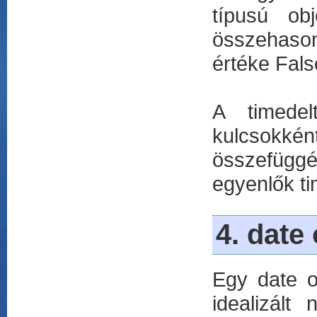
típusú ob
összehason
értéke Fals
A timedel
kulcsokké
összefüggé
egyenlők ti
4. date
Egy date o
idealizált