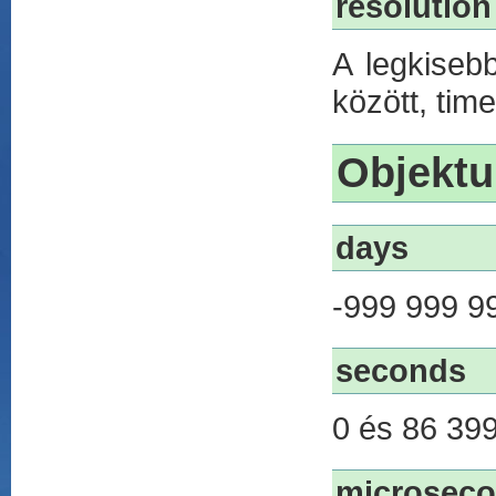
resolution
A legkiseb
között, tim
Objektu
days
-999 999 99
seconds
0 és 86 399
microsec