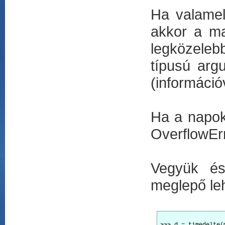
Ha valamel
akkor a ma
legközeleb
típusú arg
(információ
Ha a napok 
OverflowErr
Vegyük és
meglepő leh
>>> d = timedelte(