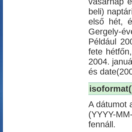
vasárnap é
beli) naptá
első hét, 
Gergely-év
Például 20
fete hétfő
2004. januá
és date(200
isoformat(
A dátumot 
(YYYY-MM-D
fennáll.