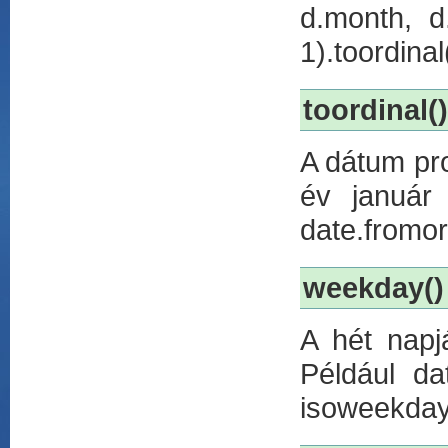
d.month, d.
1).toordinal
toordinal()
A dátum pro
év január
date.fromord
weekday()
A hét napj
Például d
isoweekday