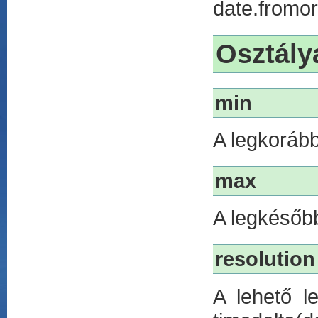
date.fromor
Osztály
min
A legkoráb
max
A legkésőb
resolution
A lehető l