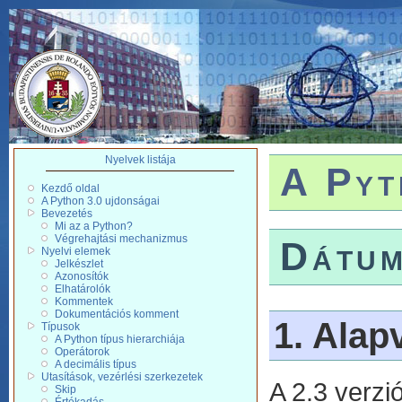
Nyelvek listája
A Pyt
Kezdő oldal
A Python 3.0 ujdonságai
Bevezetés
Mi az a Python?
Végrehajtási mechanizmus
Dátum
Nyelvi elemek
Jelkészlet
Azonosítók
Elhatárolók
Kommentek
Dokumentációs komment
1. Alap
Típusok
A Python típus hierarchiája
Operátorok
A decimális típus
Utasítások, vezérlési szerkezetek
A 2.3 verzi
Skip