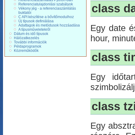
Referenciaszámlálás Python-ban
Referenciatulajdonlási szabályok
class d
Vékony jég - a referenciaszámlálás
buktatói
C API készítése a bővítőmodulhoz
Új típusok definiálása
Egy date és
Adattagok és metódusok hozzáadása
A típusműveletekről
Dátum és idő típusok
hour, minut
Hálózatkezelés
További információk
Példaprogramok
Közreműködők
class t
Egy időta
szimbolizál
class tz
Egy absztra