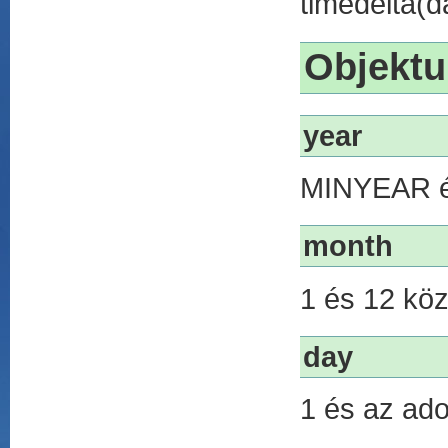
timedelta(d
Objektu
year
MINYEAR és
month
1 és 12 köz
day
1 és az ado