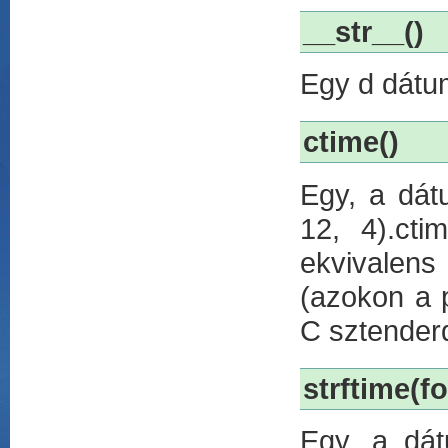
__str__()
Egy d dátum
ctime()
Egy, a dátu
12, 4).cti
ekvivalens
(azokon a p
C sztender
strftime(f
Egy, a dát