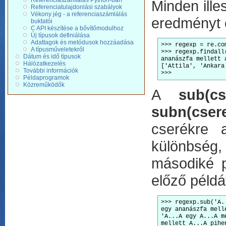
Referenciaszámlálás Python-ban
Minden ill
Referenciatulajdonlási szabályok
Vékony jég - a referenciaszámlálás
eredményt e
buktatói
C API készítése a bővítőmodulhoz
Új típusok definiálása
Adattagok és metódusok hozzáadása
>>> regexp = re.co
A típusműveletekről
>>> regexp.findall
Dátum és idő típusok
ananászfa mellett 
Hálózatkezelés
['Attila', 'Ankara
További információk
>>>
Példaprogramok
Közreműködők
A
sub(cs
subn(csere
cserékre 
különbség, 
másodiké p
előző példát
>>> regexp.sub('A.
egy ananászfa mell
'A...A egy A...A m
mellett A...A pihe