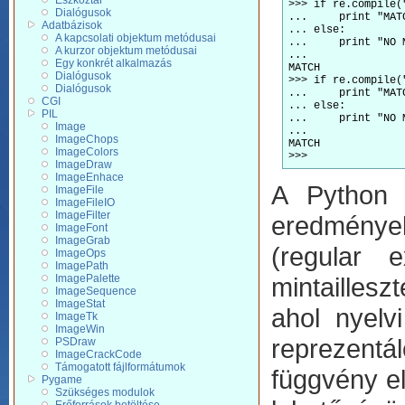
Eszköztár
>>> if re.compile(
Dialógusok
...     print "MAT
Adatbázisok
... else:
A kapcsolati objektum metódusai
...     print "NO 
A kurzor objektum metódusai
...
Egy konkrét alkalmazás
MATCH
Dialógusok
>>> if re.compile(
Dialógusok
...     print "MAT
CGI
... else:
PIL
...     print "NO 
Image
...
ImageChops
MATCH
ImageColors
>>>
ImageDraw
ImageEnhace
A Python o
ImageFile
ImageFileIO
ImageFilter
eredmények
ImageFont
ImageGrab
(regular 
ImageOps
ImagePath
ImagePalette
mintaillesz
ImageSequence
ImageStat
ahol nyelv
ImageTk
ImageWin
reprezentá
PSDraw
ImageCrackCode
Támogatott fájlformátumok
függvény e
Pygame
Szükséges modulok