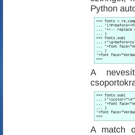
Python auto
>>> fonts = re.com
... '(?P<before><f
... '<!-- replace 
... )
>>> fonts.sub(
... r'\g<before>co
... '<font face="V
... )
'<font face="Verda
>>>
A nevesít
csoportokr
>>> fonts.sub(
... r'\1color="\4"
... '<font face="V
... )
'<font face="Verda
>>>
A match ob