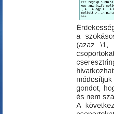
>>> regexp.subn('A
egy ananászfa mell
('A...A egy A...A 
mellett A...A pihe
>>>
Érdekesség
a szokásos
(azaz \1, 
csoportok
cseresztr
hivatkozh
módosítjuk
gondot, ho
és nem szá
A következ
csoporto