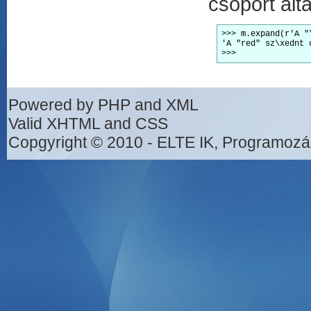
csoport ált
>>> m.expand(r'A "
'A "red" sz\xednt 
>>>
Powered by PHP and XML
Valid XHTML and CSS
Copgyright © 2010 - ELTE IK, Programozá