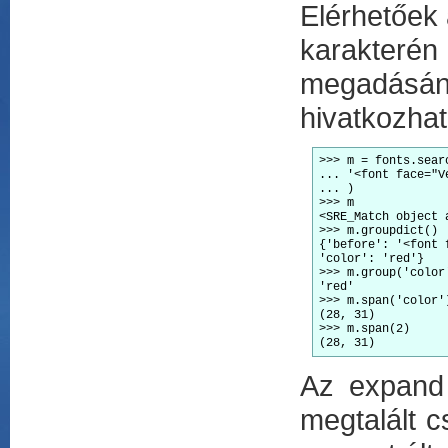
Elérhetőek 
karakterén 
megadásáná
hivatkozhat
>>> m = fonts.sear
... '<font face="V
... )
>>> m
<SRE_Match object 
>>> m.groupdict()
{'before': '<font 
'color': 'red'}
>>> m.group('color
'red'
>>> m.span('color'
(28, 31)
>>> m.span(2)
(28, 31)
Az expand 
megtalált c