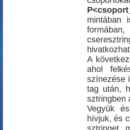
P<csoport
mintában 
formában,
cseresz
hivatkozhat
A következ
ahol felk
színezése 
tag után, 
sztringben 
Vegyük ész
hívjuk, és 
sztringet, 