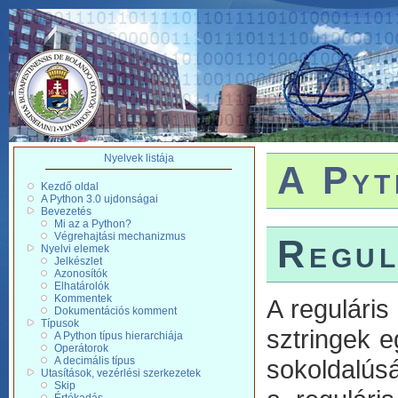
Nyelvek listája
A Pyt
Kezdő oldal
A Python 3.0 ujdonságai
Bevezetés
Mi az a Python?
Végrehajtási mechanizmus
Regul
Nyelvi elemek
Jelkészlet
Azonosítók
Elhatárolók
Kommentek
A regulári
Dokumentációs komment
Típusok
sztringek 
A Python típus hierarchiája
Operátorok
A decimális típus
sokoldalúsá
Utasítások, vezérlési szerkezetek
Skip