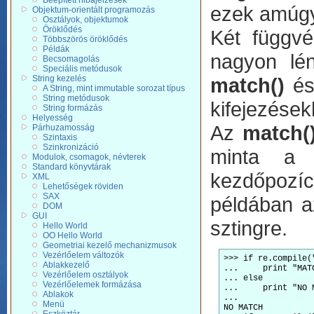
Beépített hibajelzések
ezek amúgy
Objektum-orientált programozás
Osztályok, objektumok
Öröklődés
Két függvé
Többszörös öröklődés
Példák
nagyon lé
Becsomagolás
Speciális metódusok
String kezelés
match()
és
A String, mint immutable sorozat típus
String metódusok
kifejezések
String formázás
Helyesség
Az
match(
Párhuzamosság
Szintaxis
Szinkronizáció
minta a s
Modulok, csomagok, névterek
Standard könyvtárak
kezdőpozíc
XML
Lehetőségek röviden
SAX
példában az
DOM
GUI
sztingre.
Hello World
OO Hello World
Geometriai kezelő mechanizmusok
Vezérlőelem változók
>>> if re.compile(
Ablakkezelő
...     print "MAT
Vezérlőelem osztályok
... else
Vezérlőelemek formázása
...     print "NO 
Ablakok
...
Menü
NO MATCH