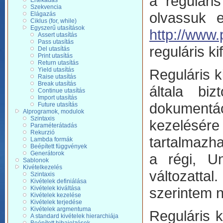
a regulári
Értékadás
Szekvencia
olvassuk 
Elágazás
Ciklus (for, while)
Egyszerű utasítások
http://www.
Assert utasítás
Pass utasítás
reguláris k
Del utasítás
Print utasítás
Return utasítás
Yield utasítás
Reguláris k
Raise utasítás
Break utasítás
általa biz
Continue utasítás
Import utasítás
dokumentác
Future utasítás
Alprogramok, modulok
Szintaxis
kezelésé
Paraméterátadás
Rekurzió
tartalmazha
Lambda formák
Beépített függvények
Generátorok
a régi, Un
Sablonok
Kivételkezelés
változatta
Szintaxis
Kivételek definiálása
Kivételek kiváltása
szerintem n
Kivételek kezelése
Kivételek terjedése
Kivételek argmentuma
Reguláris k
A standard kivételek hierarchiája