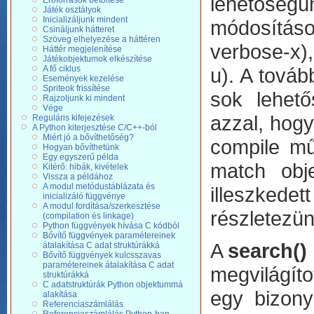
lehetőségü
Erőforrások betöltése
Játék osztályok
Inicializáljunk mindent
módosítások
Csináljunk hátteret
Szöveg elhelyezése a háttéren
verbose-x),
Háttér megjelenítése
Játékobjektumok elkészítése
A fő ciklus
u). A tová
Események kezelése
Spriteok frissítése
sok lehető
Rajzoljunk ki mindent
Vége
azzal, hog
Reguláris kifejezések
A Python kiterjesztése C/C++-ból
Miért jó a bővíthetőség?
compile műv
Hogyan bővíthetünk
Egy egyszerű példa
match obje
Kitérő: hibák, kivételek
Vissza a példához
A modul metódustáblázata és
illeszked
inicializáló függvénye
A modul fordítása/szerkesztése
részletezü
(compilation és linkage)
Python függvények hívása C kódból
Bővítő függvények paramétereinek
A
search()
átalakítása C adat struktúrákká
Bővítő függvények kulcsszavas
paramétereinek átalakítása C adat
megvilágíto
struktúrákká
C adatstruktúrák Python objektummá
egy bizony
alakítása
Referenciaszámlálás