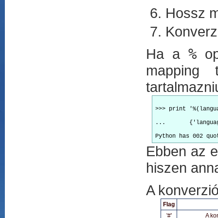
Hossz mó
Konverzi
Ha a
%
op
mapping t
tartalmazniu
>>> print '%(langu
...       {'langua
Ebben az es
hiszen ann
A konverzió
Flag
'#'
A kon