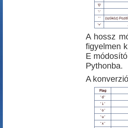
'0'
'-'
' '
(szóköz) Pozit
'+'
A hossz mó
figyelmen k
E módosító 
Pythonba.
A konverzió
Flag
'd'
'i'
'o'
'u'
'x'