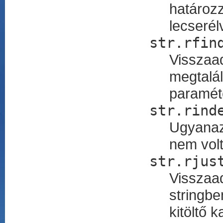
határo
lecserél
str.rfin
Visszaa
megtalá
paraméte
str.rind
Ugyanaz
nem volt
str.rjus
Visszaad
stringb
kitöltő 