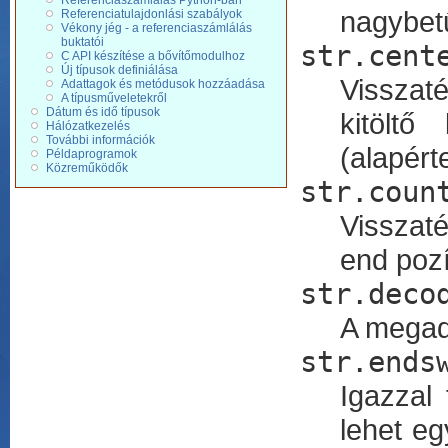
Referenciaszámlálás Python-ban
nagybetű
Referenciatulajdonlási szabályok
Vékony jég - a referenciaszámlálás
buktatói
str.cent
C API készítése a bővítőmodulhoz
Új típusok definiálása
Visszaté
Adattagok és metódusok hozzáadása
A típusműveletekről
Dátum és idő típusok
kitöltő
Hálózatkezelés
További információk
(alapért
Példaprogramok
Közreműködők
str.coun
Visszaté
end pozí
str.deco
A megado
str.ends
Igazzal 
lehet eg