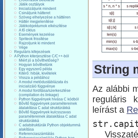
Erőforrások betöltése
Játék osztályok
s * n, n * s
s repl
Inicializáljunk mindent
Csináljunk hátteret
s[i]
s
Szöveg elhelyezése a háttéren
s[i:j]
Háttér megjelenítése
Játékobjektumok elkészítése
s[i:j:k]
s 
A fő ciklus
Események kezelése
len(s)
Spriteok frissítése
min(s)
s-
Rajzoljunk ki mindent
Vége
max(s)
s-b
Reguláris kifejezések
A Python kiterjesztése C/C++-ból
Miért jó a bővíthetőség?
String
Hogyan bővíthetünk
Egy egyszerű példa
Kitérő: hibák, kivételek
Vissza a példához
A modul metódustáblázata és
Az alábbi 
inicializáló függvénye
A modul fordítása/szerkesztése
(compilation és linkage)
reguláris 
Python függvények hívása C kódból
Bővítő függvények paramétereinek
leírást a
Re
átalakítása C adat struktúrákká
Bővítő függvények kulcsszavas
paramétereinek átalakítása C adat
struktúrákká
str.capi
C adatstruktúrák Python objektummá
alakítása
Vissza
Referenciaszámlálás