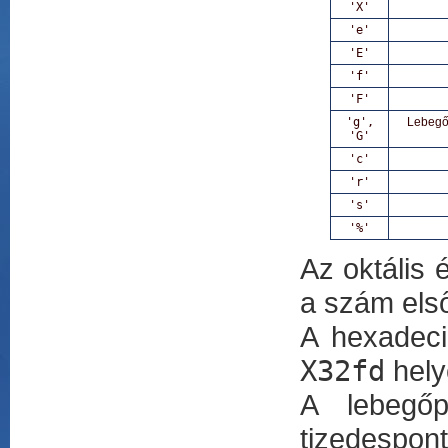
'X'
'e'
'E'
'f'
'F'
'g',
Lebegőp
'G'
'c'
'r'
's'
'%'
Az oktális é
a szám els
A hexadeci
X32fd
hely
A lebegőp
tizedespo