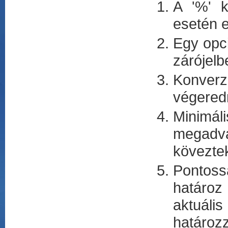
A '%' k
esetén ez
Egy opci
zárójelb
Konverz
végered
Minimáli
megadv
kövezte
Pontoss
határoz
aktuál
határoz