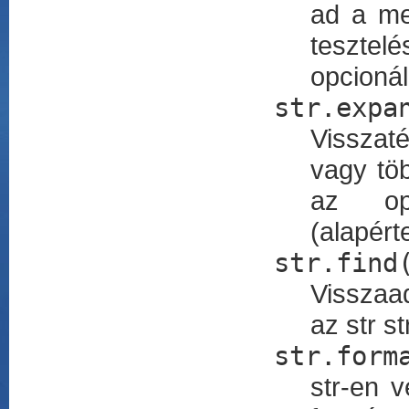
ad a me
tesztel
opcioná
str.expa
Visszaté
vagy tö
az op
(alapért
str.find
Visszaad
az str s
str.form
str-en v