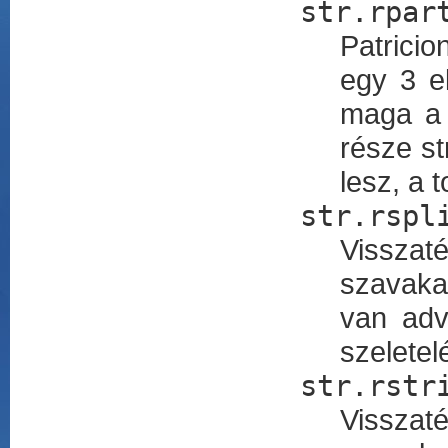
str.rpar
Patricio
egy 3 e
maga 
része st
lesz, a 
str.rspl
Visszaté
szavakat
van adv
szeletel
str.rstr
Visszaté