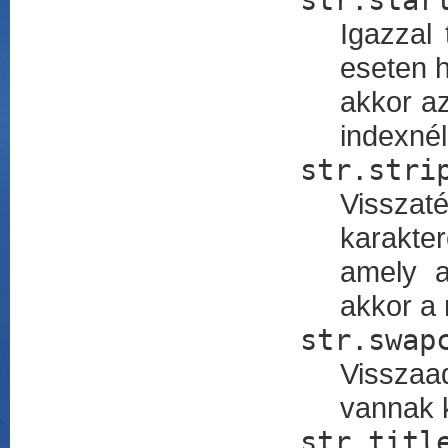
str.star
Igazzal 
eseten 
akkor az
indexnél
str.stri
Visszat
karakte
amely a
akkor a 
str.swap
Visszaa
vannak k
str.titl