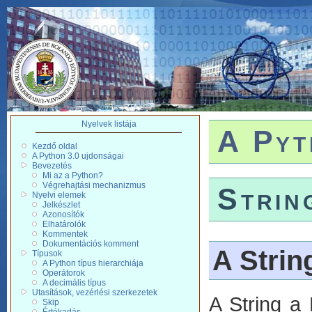
Nyelvek listája
A Pyt
Kezdő oldal
A Python 3.0 ujdonságai
Bevezetés
Mi az a Python?
Végrehajtási mechanizmus
Strin
Nyelvi elemek
Jelkészlet
Azonosítók
Elhatárolók
Kommentek
Dokumentációs komment
A Strin
Típusok
A Python típus hierarchiája
Operátorok
A decimális típus
Utasítások, vezérlési szerkezetek
A String a
Skip