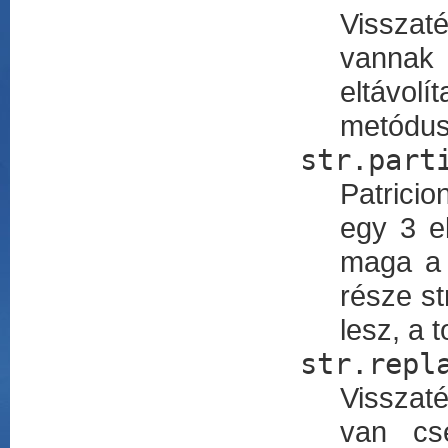
Visszaté
vannak 
eltávol
metódus 
str.part
Patricio
egy 3 e
maga 
része st
lesz, a 
str.repl
Visszat
van cs