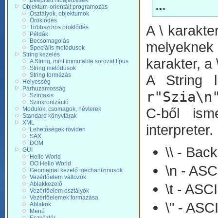
Beépített hibajelzések
Objektum-orientált programozás
Osztályok, objektumok
Öröklődés
A \ karakte
Többszörös öröklődés
Példák
Becsomagolás
melyeknek e
Speciális metódusok
String kezelés
karakter, a
A String, mint immutable sorozat típus
String metódusok
String formázás
A String l
Helyesség
Párhuzamosság
r"Szia\n
Szintaxis
Szinkronizáció
C-ből ism
Modulok, csomagok, névterek
Standard könyvtárak
XML
interpreter
Lehetőségek röviden
SAX
DOM
\\ - Bac
GUI
Hello World
OO Hello World
\n - ASC
Geometriai kezelő mechanizmusok
Vezérlőelem változók
Ablakkezelő
\t - ASCI
Vezérlőelem osztályok
Vezérlőelemek formázása
\" - ASCI
Ablakok
Menü