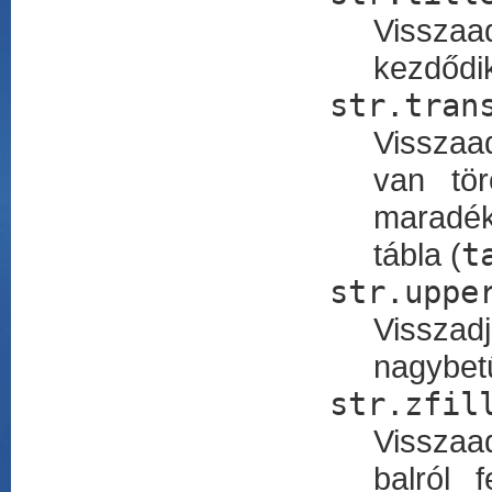
Visszaad
kezdődik
str.tran
Visszaad
van tö
maradék
tábla (
t
str.uppe
Visszad
nagybet
str.zfil
Visszaa
balról 