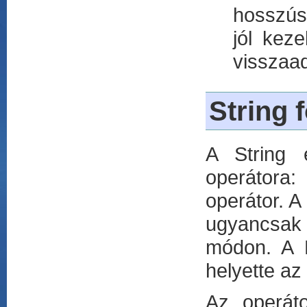
hosszús
jól kez
visszaad
String 
A String 
operátora
operátor. A
ugyancsak 
módon. A 
helyette az
Az operát