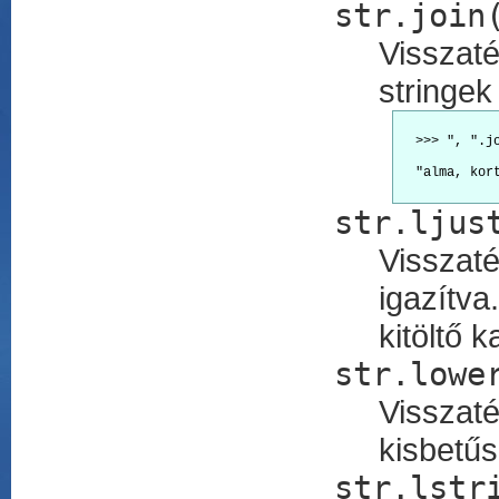
str.join
Visszaté
stringek
  >>> ", ".j
  "alma, kort
str.ljus
Visszaté
igazítv
kitöltő k
str.lowe
Visszat
kisbetűs
str.lstr