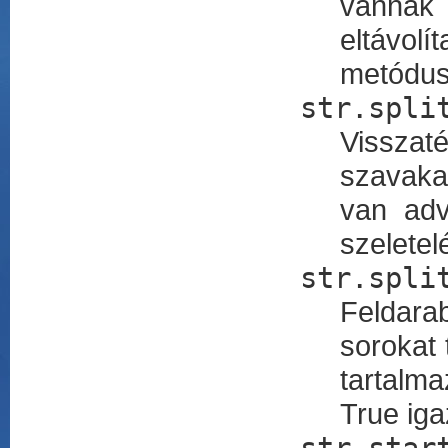
vannak 
eltávol
metódus 
str.spli
Visszaté
szavakat
van adv
szeletel
str.spli
Feldara
sorokat 
tartalm
True iga