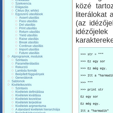
Értékadás
közé tartoz
Szekvencia
Elágazás
Ciklus (for, while)
literálokat
Egyszerű utasítások
Assert utasítás
(az idézője
Pass utasítás
Del utasítás
Print utasítás
idézőjelek 
Return utasítás
Yield utasítás
karaktereke
Raise utasítás
Break utasítás
Continue utasítás
Import utasítás
Future utasítás
>>> str = """ 
Alprogramok, modulok
Szintaxis
>>> Ez egy sor 
Paraméterátadás
Rekurzió
>>> Ez még egy. 
Lambda formák
Beépített függvények
>>> Itt a "harmadi
Generátorok
Sablonok
>>> """ 
Kivételkezelés
Szintaxis
>>> print str 
Kivételek definiálása
Kivételek kiváltása
Ez egy sor 
Kivételek kezelése
Kivételek terjedése
Ez még egy. 
Kivételek argmentuma
A standard kivételek hierarchiája
Itt a "harmadik" 