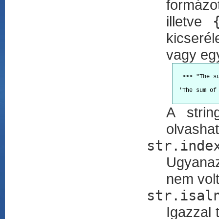
formázo
illetve
kicseré
vagy eg
  >>> "The s
 'The sum of 
A strin
olvashat
str.inde
Ugyanaz
nem volt
str.isal
Igazzal 