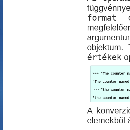
függvénnye
format
op
megfelelőe
argumentu
objektum. 
értékek
o
>>> "The counter n
"The counter named
>>> "the counter n
A konverzi
elemekből á