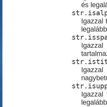
és legal
str.isal
Igazzal 
legaláb
str.issp
Igazzal
tartalma
str.isti
Igazzal
nagybetű
str.isup
Igazzal
legaláb