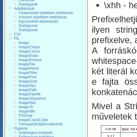
Eszköztár
\xhh - 
Dialógusok
Adatbázisok
A kapcsolati objektum metódusai
Prefixelhetj
A kurzor objektum metódusai
Egy konkrét alkalmazás
Dialógusok
ilyen stri
Dialógusok
CGI
prefixelve,
PIL
Image
ImageChops
A forráskó
ImageColors
ImageDraw
whitespace-
ImageEnhace
ImageFile
két literál 
ImageFileIO
ImageFilter
ImageFont
e fajta ös
ImageGrab
ImageOps
konkatenác
ImagePath
ImagePalette
ImageSequence
ImageStat
Mivel a Str
ImageTk
ImageWin
műveletek 
PSDraw
ImageCrackCode
Támogatott fájlformátumok
Pygame
x in str
Igaz, ha 
Szükséges modulok
s + t