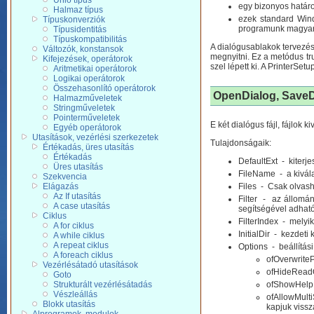
Unió típus
egy bizonyos határo
Halmaz típus
ezek standard Wind
Típuskonverziók
programunk magyar 
Típusidentitás
Típuskompatibilitás
A dialógusablakok tervezés
Változók, konstansok
megnyitni. Ez a metódus tr
Kifejezések, operátorok
szel lépett ki. A PrinterSe
Aritmetikai operátorok
Logikai operátorok
Összehasonlító operátorok
OpenDialog, SaveD
Halmazműveletek
Stringműveletek
Pointerműveletek
E két dialógus fájl, fájlok
Egyéb operátorok
Utasítások, vezérlési szerkezetek
Tulajdonságaik:
Értékadás, üres utasítás
Értékadás
DefaultExt - kiterj
Üres utasítás
FileName - a kiválas
Szekvencia
Elágazás
Files - Csak olvasha
Az If utasítás
Filter - az állomán
A case utasítás
segítségével adhat
Ciklus
FilterIndex - melyi
A for ciklus
InitialDir - kezdeti 
A while ciklus
A repeat ciklus
Options - beállítás
A foreach ciklus
ofOverwriteP
Vezérlésátadó utasítások
ofHideReadO
Goto
Strukturált vezérlésátadás
ofShowHelp -
Vészleállás
ofAllowMulti
Blokk utasítás
kapjuk vissz