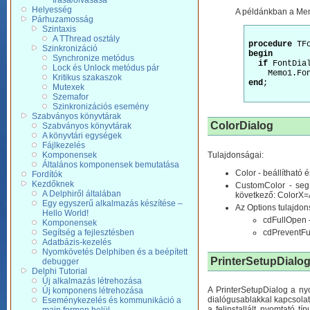
írása/olvasása
Helyesség
A példánkban a Mem
Párhuzamosság
Szintaxis
A TThread osztály
procedure
Szinkronizáció
begin
Synchronize metódus
if
 FontDia
Lock és Unlock metódus pár
Kritikus szakaszok
end
;

Mutexek
Szemafor
Szinkronizációs esemény
Szabványos könyvtárak
ColorDialog
Szabványos könyvtárak
A könyvtári egységek
Fájlkezelés
Komponensek
Tulajdonságai:
Általános komponensek bemutatása
Color - beállítható 
Fordítók
Kezdőknek
CustomColor - segí
A Delphiről általában
következő: ColorX=A
Egy egyszerű alkalmazás készítése –
Az Options tulajdon
Hello World!
cdFullOpen –
Komponensek
Segítség a fejlesztésben
cdPreventFul
Adatbázis-kezelés
Nyomkövetés Delphiben és a beépített
PrinterSetupDialog
debugger
Delphi Tutorial
Új alkalmazás létrehozása
A PrinterSetupDialog a ny
Új komponens létrehozása
dialógusablakkal kapcsola
Eseménykezelés és kommunikáció a
a felinstallált nyomtató t