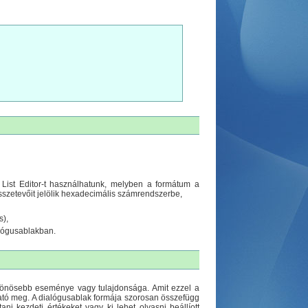
g List Editor-t használhatunk, melyben a formátum a
sszetevőit jelölik hexadecimális számrendszerbe,
s),
alógusablakban.
ülönösebb eseménye vagy tulajdonsága. Amit ezzel a
ató meg. A dialógusablak formája szorosan összefügg
ni kezdeti értékeket vagy ki lehet olvasni beállíott