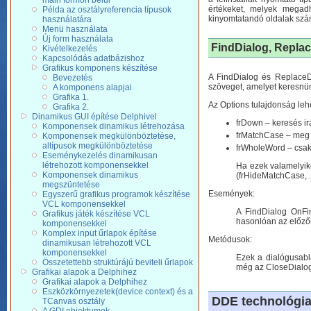
main formon belül
értékeket, melyek megadh
Példa az osztályreferencia típusok
kinyomtatandó oldalak sz
használatára
Menü használata
Új form használata
FindDialog, Repla
Kivételkezelés
Kapcsolódás adatbázishoz
Grafikus komponens készítése
A FindDialog és ReplaceDi
Bevezetés
szöveget, amelyet keresnün
A komponens alapjai
Grafika 1.
Az Options tulajdonság leh
Grafika 2.
Dinamikus GUI építése Delphivel
frDown – keresés irá
Komponensek dinamikus létrehozása
frMatchCase – meg 
Komponensek megkülönböztetése,
altípusok megkülönböztetése
frWholeWord – csak
Eseménykezelés dinamikusan
létrehozott komponensekkel
Ha ezek valamelyik
Komponensek dinamikus
(frHideMatchCase, .
megszüntetése
Események:
Egyszerű grafikus programok készítése
VCL komponensekkel
A FindDialog OnFin
Grafikus játék készítése VCL
hasonlóan az előző
komponensekkel
Komplex input űrlapok építése
Metódusok:
dinamikusan létrehozott VCL
komponensekkel
Ezek a dialógusabl
Összetettebb struktúrájú beviteli űrlapok
még az CloseDialog
Grafikai alapok a Delphihez
Grafikai alapok a Delphihez
Eszközkörnyezetek(device context) és a
DDE technológi
TCanvas osztály