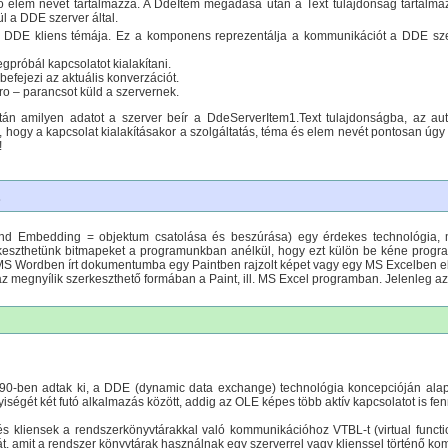
 elem nevét tartalmazza. A DdeItem megadása után a Text tulajdonság tartalma
l a DDE szerver által.
 DDE kliens témája. Ez a komponens reprezentálja a kommunikációt a DDE sz
gpróbál kapcsolatot kialakítani.
befejezi az aktuális konverzációt.
o – parancsot küld a szervernek.
tán amilyen adatot a szerver beír a DdeServerItem1.Text tulajdonságba, az au
, hogy a kapcsolat kialakításakor a szolgáltatás, téma és elem nevét pontosan úgy 
!
d Embedding = objektum csatolása és beszúrása) egy érdekes technológia, mel
rkeszthetünk bitmapeket a programunkban anélkül, hogy ezt külön be kéne progra
 MS Wordben írt dokumentumba egy Paintben rajzolt képet vagy egy MS Excelben elk
az megnyílik szerkeszthető formában a Paint, ill. MS Excel programban. Jelenleg a
90-ben adtak ki, a DDE (dynamic data exchange) technológia koncepcióján alap
ségét két futó alkalmazás között, addig az OLE képes több aktív kapcsolatot is fe
s kliensek a rendszerkönyvtárakkal való kommunikációhoz VTBL-t (virtual functi
ját, amit a rendszer könyvtárak használnak egy szerverrel vagy klienssel történő k