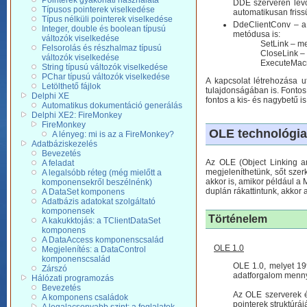
Pointerek gyakorlati használata
DDE szerveren levő
Típusos pointerek viselkedése
automatikusan frissü
Típus nélküli pointerek viselkedése
DdeClientConv – a
Integer, double és boolean típusú
metódusa is:
változók viselkedése
SetLink – me
Felsorolás és részhalmaz típusú
CloseLink – 
változók viselkedése
ExecuteMacr
String típusú változók viselkedése
PChar típusú változók viselkedése
A kapcsolat létrehozása u
Letölthető fájlok
tulajdonságában is. Fontos
Delphi XE
fontos a kis- és nagybetű is
Automatikus dokumentáció generálás
Delphi XE2: FireMonkey
FireMonkey
OLE technológia
A lényeg: mi is az a FireMonkey?
Adatbáziskezelés
Bevezetés
Az OLE (Object Linking an
A feladat
megjeleníthetünk, sőt sze
A legalsóbb réteg (még mielőtt a
akkor is, amikor például a
komponensekről beszélnénk)
duplán rákattintunk, akkor 
A DataSet komponens
Adatbázis adatokat szolgáltató
komponensek
Történelem
A kakukktojás: a TClientDataSet
komponens
A DataAccess komponenscsalád
OLE 1.0
Megjelenítés: a DataControl
komponenscsalád
OLE 1.0, melyet 19
Zárszó
adatforgalom mennyi
Hálózati programozás
Bevezetés
Az OLE szerverek é
A komponens családok
pointerek struktúrá