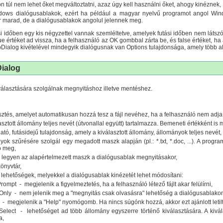
n túl nem lehet őket megváltoztatni, azaz úgy kell használni őket, ahogy kinéznek,
ows dialógusablakok, ezért ha például a magyar nyelvű programot angol Window
marad, de a dialógusablakok angolul jelennek meg.
i időben egy kis négyzettel vannak szemléltetve, amelyek futási időben nem látsz
ue értéket ad vissza, ha a felhasználó az OK gombbal zárta be, és false értéket, h
tupDialog kivételével mindegyik dialógusnak van Options tulajdonsága, amely több al
ialog
 kiválasztására szolgálnak megnyitáshoz illetve mentéshez.
esztés, amelyet automatikusan hozzá tesz a fájl nevéhez, ha a felhasználó nem adj
ztott állomány teljes nevét (útvonallal együtt) tartalmazza. Bemeneti értékként is 
tó, futásidejű tulajdonság, amely a kiválasztott állomány, állományok teljes nevét, 
yok szűrésére szolgál egy megadott maszk alapján (pl.: *.txt, *.doc, ...). A progra
ó meg,
k legyen az alapértelmezett maszk a dialógusablak megnyitásakor,
könyvtár,
i lehetőségek, melyekkel a dialógusablak kinézetét lehet módosítani:
rompt - megjelenik a figyelmeztetés, ha a felhasználó létező fájlt akar felülírni,
nly - nem jelenik meg a "megnyitás csak olvasásra" lehetőség a dialógusablako
 megjelenik a "Help" nyomógomb. Ha nincs súgónk hozzá, akkor ezt ajánlott letilt
Select - lehetőséget ad több állomány egyszerre történő kiválasztására. A kivála
a,