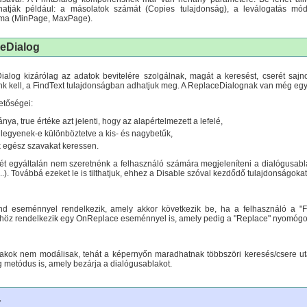
atják például: a másolatok számát (Copies tulajdonság), a leválogatás módj
áma (MinPage, MaxPage).
ceDialog
alog kizárólag az adatok bevitelére szolgálnak, magát a keresést, cserét sajn
k kell, a FindText tulajdonságban adhatjuk meg. A ReplaceDialognak van még egy
etőségei:
nya, true értéke azt jelenti, hogy az alapértelmezett a lefelé,
legyenek-e különböztetve a kis- és nagybetűk,
 egész szavakat keressen.
ét egyáltalán nem szeretnénk a felhasználó számára megjeleníteni a dialógusab
..). Továbbá ezeket le is tilthatjuk, ehhez a Disable szóval kezdődő tulajdonságoka
d eseménnyel rendelkezik, amely akkor következik be, ha a felhasználó a "F
höz rendelkezik egy OnReplace eseménnyel is, amely pedig a "Replace" nyomó
akok nem modálisak, tehát a képernyőn maradhatnak többszöri keresés/csere utá
 metódus is, amely bezárja a dialógusablakot.
a