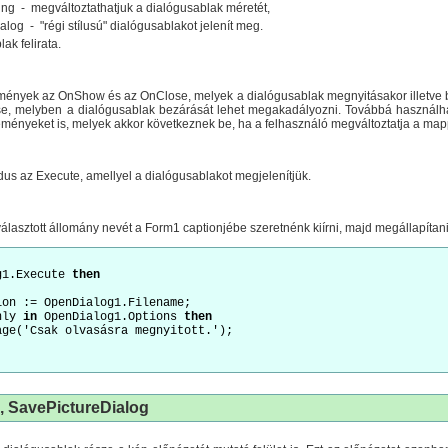
ng - megváltoztathatjuk a dialógusablak méretét,
alog - "régi stílusú" dialógusablakot jelenít meg.
ak felirata.
mények az OnShow és az OnClose, melyek a dialógusablak megnyitásakor illetve
, melyben a dialógusablak bezárását lehet megakadályozni. Továbbá használ
yeket is, melyek akkor következnek be, ha a felhasználó megváltoztatja a mappát, f
s az Execute, amellyel a dialógusablakot megjelenítjük.
választott állomány nevét a Form1 captionjébe szeretnénk kiírni, majd megállapítan
g1.Execute 
then
on := OpenDialog1.Filename;

nly 
in
 OpenDialog1.Options 
then
, SavePictureDialog