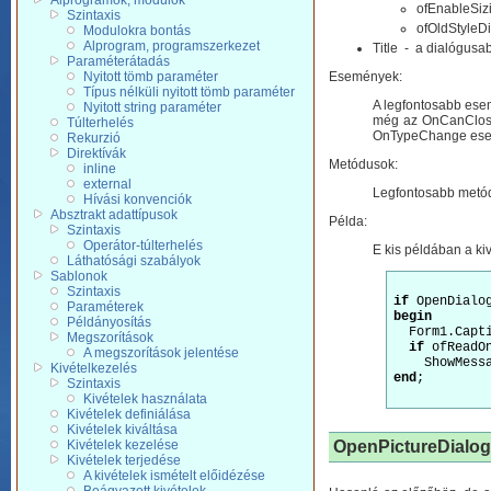
Alprogramok, modulok
ofEnableSizi
Szintaxis
ofOldStyleDi
Modulokra bontás
Alprogram, programszerkezet
Title - a dialógusabl
Paraméterátadás
Nyitott tömb paraméter
Események:
Típus nélküli nyitott tömb paraméter
A legfontosabb ese
Nyitott string paraméter
még az OnCanClose
Túlterhelés
OnTypeChange esemén
Rekurzió
Direktívák
Metódusok:
inline
external
Legfontosabb metódu
Hívási konvenciók
Absztrakt adattípusok
Példa:
Szintaxis
Operátor-túlterhelés
E kis példában a ki
Láthatósági szabályok
Sablonok
Szintaxis
if
 OpenDialo
Paraméterek
begin
Példányosítás
  Form1.Capti
Megszorítások
if
 ofReadO
A megszorítások jelentése
Kivételkezelés
end
;

Szintaxis
Kivételek használata
Kivételek definiálása
Kivételek kiváltása
OpenPictureDialog
Kivételek kezelése
Kivételek terjedése
A kivételek ismételt előidézése