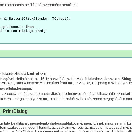
o komponens betűtípusát szeretnénk beállítani.
log1.Execute 
then
és lekérdezhető a konkrét szín,
tségével definiálhatunk 16 felhasználói színt. A definiáláshoz klasszikus Strin
ABBCC, ahol X helyére A..P betűket írhatunk, az AA, BB, CC pedig a szín egyes ö
ság altulajdonságai:
 az egész dialógusablak megnyitását eredményezi (tehát a felhasználói színeket i
lOpen – megakadályozza (tiltja) a felhasználói színek részének megnyitását a di
, PrintDialog
omtató beállításait megjelenítő dialógusablakot nyit meg. Ennek nincs semmi k
tban szükséges megemlítenünk, az csak annyi, hogy az Execute metódussal nyith
ípusával. A PrintDialog komponensnek már van néhány paramétere. Be lehet állíta