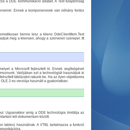
zza a DDE kommunikáció adatait. A Text tulajdonság
erverrel. Ennek a komponensnek van néhány fontos
tomatikusan benne lesz a kliens DdeClientItem.Text
adjuk meg a kliensen, ahogy a szerveren szerepel. Itt
yet a Microsoft fejlesztett ki. Ennek segítségével
moznunk. Valójában ezt a technológiát használjuk ki
észített táblázatot rakunk be. Ha az ilyen objektumra
z OLE 2-es verziója használt a gyakorlatban.
ul. Ugyanakkor amíg a DDE technológia limitálja az
nntartani két dokumentum között.
on tables) használnak. A VTBL tartalmazza a funkció
ommunikációra.