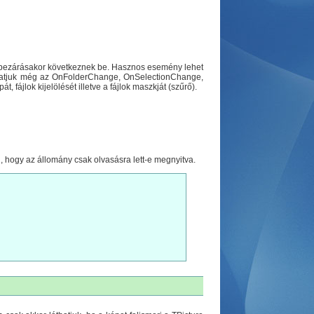
 bezárásakor következnek be. Hasznos esemény lehet
hatjuk még az OnFolderChange, OnSelectionChange,
ájlok kijelölését illetve a fájlok maszkját (szűrő).
i, hogy az állomány csak olvasásra lett-e megnyitva.