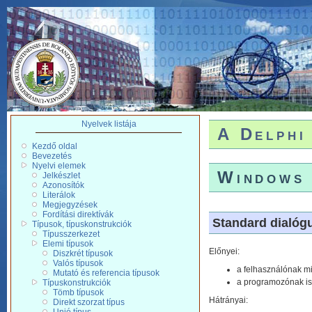
Nyelvek listája
A Delphi
Kezdő oldal
Bevezetés
Nyelvi elemek
Windows 
Jelkészlet
Azonosítók
Literálok
Megjegyzések
Fordítási direktívák
Standard dialóg
Típusok, típuskonstrukciók
Típusszerkezet
Elemi típusok
Előnyei:
Diszkrét típusok
Valós típusok
a felhasználónak mi
Mutató és referencia típusok
a programozónak is 
Típuskonstrukciók
Tömb típusok
Hátrányai:
Direkt szorzat típus