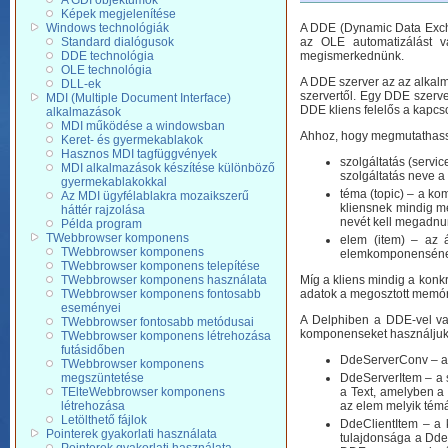
A GDI objektumok
Képek megjelenítése
A DDE (Dynamic Data Exchan
Windows technológiák
az OLE automatizálást 
Standard dialógusok
megismerkednünk.
DDE technológia
OLE technológia
A DDE szerver az az alkalm
DLL-ek
szervertől. Egy DDE szerve
MDI (Multiple Document Interface)
DDE kliens felelős a kapcso
alkalmazások
MDI működése a windowsban
Ahhoz, hogy megmutathassuk
Keret- és gyermekablakok
Hasznos MDI tagfüggvények
szolgáltatás (servi
MDI alkalmazások készítése különböző
szolgáltatás neve 
gyermekablakokkal
téma (topic) – a ko
Az MDI ügyfélablakra mozaikszerű
kliensnek mindig m
háttér rajzolása
nevét kell megadnu
Példa program
TWebbrowser komponens
elem (item) – az 
TWebbrowser komponens
elemkomponensének
TWebbrowser komponens telepítése
Míg a kliens mindig a konkr
TWebbrowser komponens használata
adatok a megosztott memóri
TWebbrowser komponens fontosabb
eseményei
A Delphiben a DDE-vel val
TWebbrowser fontosabb metódusai
komponenseket használjuk.
TWebbrowser komponens létrehozása
futásidőben
DdeServerConv – a 
TWebbrowser komponens
DdeServerItem – a 
megszüntetése
a Text, amelyben a
TElteWebbrowser komponens
az elem melyik témá
létrehozása
Letölthető fájlok
DdeClientItem – a 
Pointerek gyakorlati használata
tulajdonsága a Dde