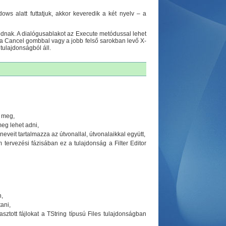
s alatt futtatjuk, akkor keveredik a két nyelv – a
ódnak. A dialógusablakot az Execute metódussal lehet
a a Cancel gombbal vagy a jobb felső sarokban levő X-
tulajdonságból áll.
a meg,
meg lehet adni,
neveit tartalmazza az útvonallal, útvonalaikkal együtt,
m tervezési fázisában ez a tulajdonság a Filter Editor
n,
ani,
sztott fájlokat a TString típusú Files tulajdonságban