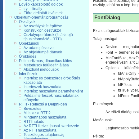
Beágyazott kivételek
Hasonló az előzőhöz, de a 
Egyéb kapcsolódó dolgok
osztály, tehát ha a kép .bmp
try ... finally
Előre definiált kivételek
FontDialog
Objektum-orientált programozás
Osztályok
Az osztályok felépítése
Konstruktor, destruktor
Ez a dialógusablak biztos
Osztályoperátorok (futásidejű
Tulajdonságai:
típusinformáció - RTTI)
Objektumok
Device – meghatároz
Az adatrejtés elve
Az objektumpéldányok
Font – bemeneti és k
Öröklődés
MinFontSize, MaxFo
Polimorfizmus, dinamikus kötés
engedélyezni a fdLi
Metódusok felüldefiniálása
Options – különféle
Absztrakt metódusok
fdAnsiOnly –
Interfészek
Interfész és többszörös öröklődés
fdApplyButt
kapcsolata
fdEffects – 
Interfészek használata
fdTrueTypeOn
Interfész használata paraméterként
Példa interfészek használatának
fdForceFontE
előnyeire
Események:
RTTI - Reflexió a Delphi-ben
Bevezetés
Az előző dialóguso
Mi is az a RTTI?
Mindennapos használata
Metódusok:
RTTI haladó
Az RTTI illetve típusai szerkezete
Legfontosabb metód
Az RTTI használata
Tetszőleges tulajdonság
Példa: