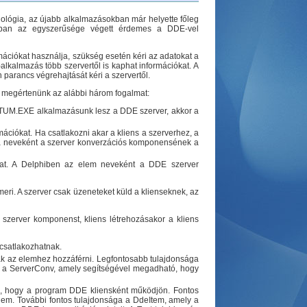
hnológia, az újabb alkalmazásokban már helyette főleg
rban az egyszerűsége végett érdemes a DDE-vel
ációkat használja, szükség esetén kéri az adatokat a
alkalmazás több szervertől is kaphat információkat. A
 parancs végrehajtását kéri a szervertől.
s megértenünk az alábbi három fogalmat:
 DATUM.EXE alkalmazásunk lesz a DDE szerver, akkor a
ációkat. Ha csatlakozni akar a kliens a szerverhez, a
éma neveként a szerver konverzációs komponensének a
zhat. A Delphiben az elem neveként a DDE szerver
meri. A szerver csak üzeneteket küld a klienseknek, az
szerver komponenst, kliens létrehozásakor a kliens
csatlakozhatnak.
ak az elemhez hozzáférni. Legfontosabb tulajdonsága
 a ServerConv, amely segítségével megadható, hogy
a, hogy a program DDE kliensként működjön. Fontos
lem. További fontos tulajdonsága a DdeItem, amely a