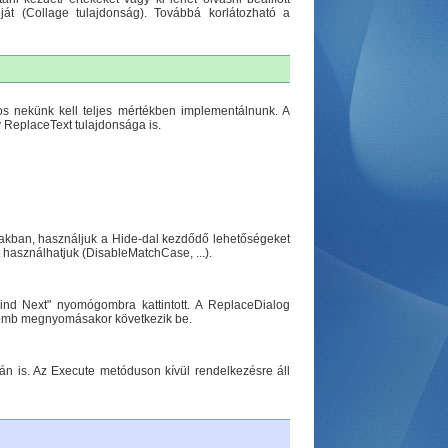
át (Collage tulajdonság). Továbbá korlátozható a
os nekünk kell teljes mértékben implementálnunk. A
 ReplaceText tulajdonsága is.
lakban, használjuk a Hide-dal kezdődő lehetőségeket
t használhatjuk (DisableMatchCase, ...).
ind Next" nyomógombra kattintott. A ReplaceDialog
gomb megnyomásakor következik be.
n is. Az Execute metóduson kívül rendelkezésre áll