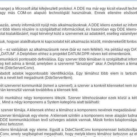
ge) a Microsoft által kifejlesztett protokol. A DDE ma már egy kicsit elavult tec
vagy más COM-on alapuló technológiát használnak. Ennek ellenére elsőso
azás, amely információt nyújt más alkalmazásoknak. A DDE kliens ezeket az inform
r több kliens részére is szolgáltathat információkat, és hasonlóan egy DDE kliens-
lat kialakításáért, majd kérvényt küld a szervernek az adatokért, esetleg valamilyen
, hogyan alakíthatunk ki kapcsolatot két alkalmazás között, mindenekelőtt fonto
ce) – ez valójában az alkalmazásunk neve (bár ez nem feltétel). Ha például egy
a „DATUM”. A Delphiben ehhez a projektet DATUM.DPR néven kell elmentenünk.
mmunikáció pontosabb definiálása. Egy szerver több témában is szolgáltathat inform
eg kell adnia a témát, amelyben a szerverrel "társalogni" akar. A Delphiben a t
nk (DdeServerConv).
átadott adatok legpontosabb identifikációja. Egy témához több elem is tarto
 a nevét kell megadnunk (DdeServerItem).
ét szerverrel kommunikál (ismeri a szervert), a szerver a konkrét klienseket nem is
án keresztül vannak továbbítva a kliensek felé.
ó munkához négy komponens létezik. Szerver létrehozásakor ezek közül a két 
 Mind a négy komponens a System kategória alatt található:
szerver témája. A kliensek ehhez a témához a komponens nevének megadásával 
szerver témájának egy eleme. A kliensek szintén a komponens neve alapján tudn
 DDE kommunikációban levő szöveges adatok vannak. Másik fontos tulajdonsága
hoz tartozzon.
kliens témájának egy eleme. Együtt a DdeClientConv komponenssel bebiztosítj
Conv, amely segítségével megadható, hogy melyik kliens témához tartozzon az e