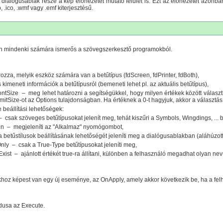
dialógusablak része a kép előnézetét mutató felület is. Ezt az előnézetet azonban 
, .ico, .wmf vagy .emf kiterjesztésű.
an mindenki számára ismerős a szövegszerkesztő programokból.
za, melyik eszköz számára van a betűtípus (fdScreen, fdPrinter, fdBoth),
imeneti információk a betűtípusról (bemeneti lehet pl. az aktuális betűtípus),
ntSize – meg lehet határozni a segítségükkel, hogy milyen értékek között válasz
mitSize-ot az Options tulajdonságban. Ha értéknek a 0-t hagyjuk, akkor a választás
 beállítási lehetőségek:
 csak szöveges betűtípusokat jelenít meg, tehát kiszűri a Symbols, Wingdings, ... b
on – megjeleníti az "Alkalmaz" nyomógombot,
a betűstílusok beállításának lehetőségét jeleníti meg a dialógusablakban (aláhúzott, 
ly – csak a True-Type betűtípusokat jeleníti meg,
xist – ajánlott értékét true-ra állítani, különben a felhasználó megadhat olyan nevű
khoz képest van egy új eseménye, az OnApply, amely akkor következik be, ha a 
usa az Execute.