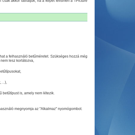
csak akkor láthatjuk, ha a képet felismeri a TPicture
that a felhasználó betűméretet. Szükséges hozzá még
 nem lesz korlátozva,
etűtípusokat,
...),
 betűtípust is, amely nem létezik.
felhasználó megnyomja az "Alkalmaz" nyomógombot.