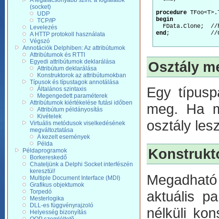
A legalacsonyabb szint: a foglalatok
(socket)
procedure
UDP
begin
TCP/IP
Levelezés
end
;            //
A HTTP protokoll használata
Végszó
Annotációk Delphiben: Az attribútumok
Attribútumok és RTTI
Egyedi attribútumok deklarálása
Osztály m
Attribútum deklarálása
Konstruktorok az attribútumokban
Típusok és típustagok annotálása
Egy típusp
Általános szintaxis
Megengedett paraméterek
Attribútumok kiértékelése futási időben
meg. Ha m
Attribútum példányosítás
Kivételek
osztály les
Virtuális metódusok viselkedésének
megváltoztatása
A kezelt események
Példa
Konstrukt
Példaprogramok
Borkereskedő
Chateljünk a Delphi Socket interfészén
keresztül!
Megadható
Multiple Document Interface (MDI)
Grafikus objektumok
aktuális p
Torpedó
Mesterlogika
DLL-es függvényrajzoló
nélküli kon
Helyesség bizonyítás