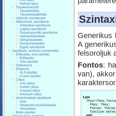
paramétere
Unió típus
Halmaz típus
Típuskonverziók
Típusidentitás
Típuskompatibilitás
Szintax
Változók, konstansok
Kifejezések, operátorok
Aritmetikai operátorok
Logikai operátorok
Összehasonlító operátorok
Generikus 
Halmazműveletek
Stringműveletek
A generikus
Pointerműveletek
Egyéb operátorok
felsoroljuk
Utasítások, vezérlési szerkezetek
Értékadás, üres utasítás
Értékadás
Üres utasítás
Fontos
: h
Szekvencia
Elágazás
van), akkor
Az If utasítás
A case utasítás
Ciklus
karaktersor
A for ciklus
A while ciklus
A repeat ciklus
A foreach ciklus
type
Vezérlésátadó utasítások
  TPair<TKey,TValu
Goto
    FKey: TKey;

Strukturált vezérlésátadás
    FValue: TValue;
Vészleállás
    function GetVal
Blokk utasítás
end
;
