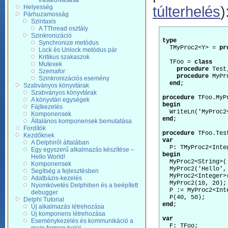
írása/olvasása
túlterhelés
)
Helyesség
Párhuzamosság
Szintaxis
A TThread osztály
Szinkronizáció
type
Synchronize metódus
  TMyProc2<Y> = 
pr
Lock és Unlock metódus pár
Kritikus szakaszok
  TFoo = 
class
Mutexek
procedure
 Test;
Szemafor
procedure
 MyPr
Szinkronizációs esemény
end
;

Szabványos könyvtárak
Szabványos könyvtárak
procedure
A könyvtári egységek
begin
Fájlkezelés
Komponensek
end
;

Általános komponensek bemutatása
Fordítók
procedure
Kezdőknek
var
A Delphiről általában
Egy egyszerű alkalmazás készítése –
begin
Hello World!
  MyProc2<String>(
Komponensek
  MyProc2('Hello',
Segítség a fejlesztésben
  MyProc2<Integer>(
Adatbázis-kezelés
  MyProc2(10, 20);

Nyomkövetés Delphiben és a beépített
  P := MyProc2<Inte
debugger
Delphi Tutorial
end
;

Új alkalmazás létrehozása
Új komponens létrehozása
var
Eseménykezelés és kommunikáció a
  F: TFoo;
