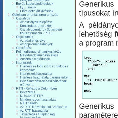
Beágyazott kivételek
Generikus 
Egyéb kapcsolódó dolgok
try ... finally
típusokat í
Előre definiált kivételek
Objektum-orientált programozás
Osztályok
Az osztályok felépítése
A példányo
Konstruktor, destruktor
Osztályoperátorok (futásidejű
lehetőség f
típusinformáció - RTTI)
Objektumok
a program 
Az adatrejtés elve
Az objektumpéldányok
Öröklődés
Polimorfizmus, dinamikus kötés
Metódusok felüldefiniálása
type
Absztrakt metódusok
  TFoo<T> = 
class
Interfészek
    FData: T;

Interfész és többszörös öröklődés
end
;

kapcsolata
Interfészek használata
var
Interfész használata paraméterként
  F: TFoo<Integer>
Példa interfészek használatának
begin
előnyeire
RTTI - Reflexió a Delphi-ben
end
.

Bevezetés
Mi is az a RTTI?
Mindennapos használata
RTTI haladó
Generikus
Az RTTI illetve típusai szerkezete
Az RTTI használata
paramétere
Tetszőleges tulajdonság