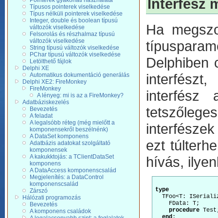
Interfész 
Pointerek gyakorlati használata
Típusos pointerek viselkedése
Típus nélküli pointerek viselkedése
Integer, double és boolean típusú
Ha megszor
változók viselkedése
Felsorolás és részhalmaz típusú
változók viselkedése
típuspara
String típusú változók viselkedése
PChar típusú változók viselkedése
Delphiben 
Letölthető fájlok
Delphi XE
interfészt
Automatikus dokumentáció generálás
Delphi XE2: FireMonkey
FireMonkey
interfész
A lényeg: mi is az a FireMonkey?
Adatbáziskezelés
tetszőlege
Bevezetés
A feladat
A legalsóbb réteg (még mielőtt a
interfésze
komponensekről beszélnénk)
A DataSet komponens
ezt túlterh
Adatbázis adatokat szolgáltató
komponensek
A kakukktojás: a TClientDataSet
hívás, ilyen
komponens
A DataAccess komponenscsalád
Megjelenítés: a DataControl
komponenscsalád
type
Zárszó
  TFoo<T: ISeriali
Hálózati programozás
    FData: T;

Bevezetés
procedure
 Test;
A komponens családok
end
;
