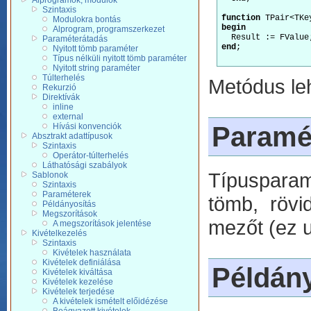
Alprogramok, modulok
Szintaxis
function
Modulokra bontás
begin
Alprogram, programszerkezet
Paraméterátadás
end
;

Nyitott tömb paraméter
Típus nélküli nyitott tömb paraméter
Nyitott string paraméter
Túlterhelés
Metódus leh
Rekurzió
Direktívák
inline
external
Paramé
Hívási konvenciók
Absztrakt adattípusok
Szintaxis
Operátor-túlterhelés
Láthatósági szabályok
Típusparam
Sablonok
Szintaxis
Paraméterek
tömb, rövid
Példányosítás
Megszorítások
mezőt (ez u
A megszorítások jelentése
Kivételkezelés
Szintaxis
Kivételek használata
Kivételek definiálása
Példány
Kivételek kiváltása
Kivételek kezelése
Kivételek terjedése
A kivételek ismételt előidézése