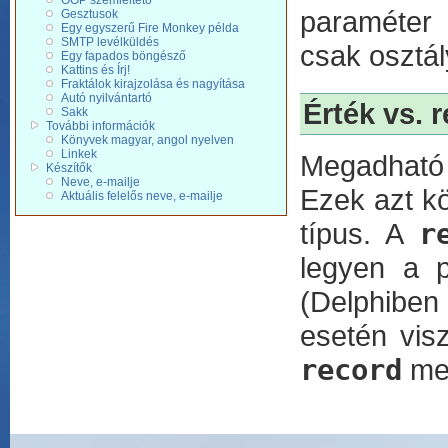
OOP szemléltetõ
paraméter 
Gesztusok
Egy egyszerű Fire Monkey példa
SMTP levélküldés
csak osztál
Egy fapados böngésző
Kattins és Írj!
Fraktálok kirajzolása és nagyítása
Autó nyilvántartó
Érték vs. 
Sakk
További információk
Könyvek magyar, angol nyelven
Linkek
Megadható
Készítők
Neve, e-mailje
Ezek azt köt
Aktuális felelős neve, e-mailje
típus. A
r
legyen a p
(Delphiben 
esetén vis
record
meg