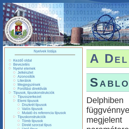
Nyelvek listája
A Del
Kezdő oldal
Bevezetés
Nyelvi elemek
Jelkészlet
Azonosítók
Sabl
Literálok
Megjegyzések
Fordítási direktívák
Típusok, típuskonstrukciók
Típusszerkezet
Delphiben
Elemi típusok
Diszkrét típusok
függvénnye
Valós típusok
Mutató és referencia típusok
Típuskonstrukciók
megjelen
Tömb típusok
Direkt szorzat típus