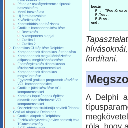
main formon belül
Példa az osztályreferencia típusok
begin
használatára
  F := TFoo.Create;
Menü használata
  F.Test;

Új form használata
Kivételkezelés
end
.

Kapcsolódás adatbázishoz
Grafikus komponens készítése
Bevezetés
A komponens alapjai
Tapasztala
Grafika 1.
Grafika 2.
hívásoknál
Dinamikus GUI építése Delphivel
Komponensek dinamikus létrehozása
fordítani.
Komponensek megkülönböztetése,
altípusok megkülönböztetése
Eseménykezelés dinamikusan
létrehozott komponensekkel
Komponensek dinamikus
Megszo
megszüntetése
Egyszerű grafikus programok készítése
VCL komponensekkel
Grafikus játék készítése VCL
komponensekkel
A Delphi a
Komplex input űrlapok építése
dinamikusan létrehozott VCL
komponensekkel
típuspara
Összetettebb struktúrájú beviteli űrlapok
Grafikai alapok a Delphihez
megkövetel
Grafikai alapok a Delphihez
Eszközkörnyezetek(device context) és a
róla, hogy 
TCanvas osztály