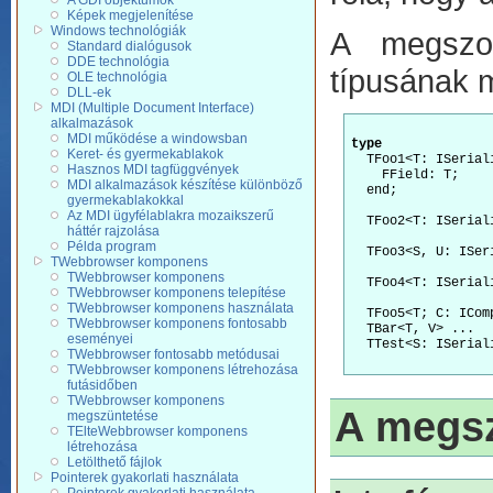
A GDI objektumok
Képek megjelenítése
Windows technológiák
A megszor
Standard dialógusok
DDE technológia
típusának 
OLE technológia
DLL-ek
MDI (Multiple Document Interface)
alkalmazások
MDI működése a windowsban
type
Keret- és gyermekablakok
  TFoo1<T: ISerial
Hasznos MDI tagfüggvények
    FField: T;

MDI alkalmazások készítése különböző
  end;

gyermekablakokkal
Az MDI ügyfélablakra mozaikszerű
  TFoo2<T: ISerial
háttér rajzolása
Példa program
  TFoo3<S, U: ISer
TWebbrowser komponens
TWebbrowser komponens
  TFoo4<T: ISerial
TWebbrowser komponens telepítése
TWebbrowser komponens használata
  TFoo5<T; C: ICom
TWebbrowser komponens fontosabb
  TBar<T, V> ...  
eseményei
  TTest<S: ISeriali
TWebbrowser fontosabb metódusai
TWebbrowser komponens létrehozása
futásidőben
TWebbrowser komponens
A megsz
megszüntetése
TElteWebbrowser komponens
létrehozása
Letölthető fájlok
Pointerek gyakorlati használata