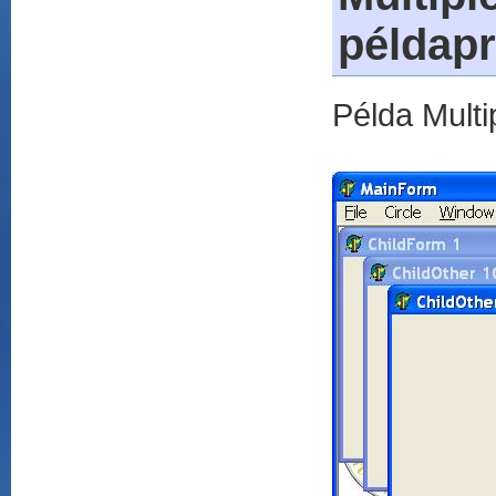
példap
Példa Multi