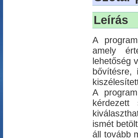
Leírás
A program
amely ért
lehetőség v
bővítésre,
kiszélesíte
A program
kérdezett 
kiválasztha
ismét betöl
áll tovább 