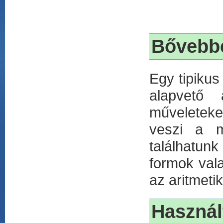
Bővebb
Egy tipikus
alapvető 
műveleteke
veszi a m
találhatunk
formok vala
az aritmeti
Használ