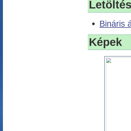
Letölté
Bináris 
Képek