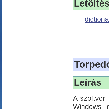
Letölté
dictiona
Torped
Leírás
A szoftver
Windows o