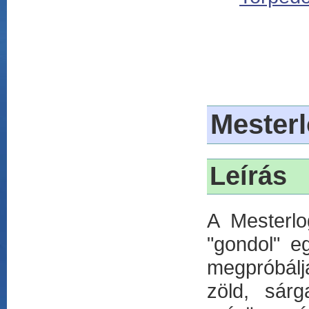
Mesterl
Leírás
A Mesterlo
"gondol" eg
megpróbálja
zöld, sár