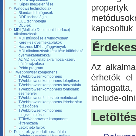
A GDI objektumok
Képek megjelenítése
propertyk
Windows technológiák
Standard dialógusok
metódusokr
DDE technológia
OLE technológia
kapcsoltuk 
DLL-ek
MDI (Multiple Document Interface)
alkalmazások
MDI működése a windowsban
Keret- és gyermekablakok
Érdeke
Hasznos MDI tagfüggvények
MDI alkalmazások készítése különböző
gyermekablakokkal
Az MDI ügyfélablakra mozaikszerű
háttér rajzolása
Az alkalma
Példa program
TWebbrowser komponens
érhetők el
TWebbrowser komponens
TWebbrowser komponens telepítése
támogatta,
TWebbrowser komponens használata
TWebbrowser komponens fontosabb
eseményei
include-olni
TWebbrowser fontosabb metódusai
TWebbrowser komponens létrehozása
futásidőben
TWebbrowser komponens
Letölté
megszüntetése
TElteWebbrowser komponens
létrehozása
Letölthető fájlok
Pointerek gyakorlati használata