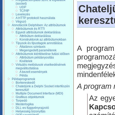
A legalacsonyabb szint: a foglalatok
(socket)
Chatel
UDP
TCP/IP
Levelezés
kereszt
A HTTP protokoll használata
Végszó
Annotációk Delphiben: Az attribútumok
Attribútumok és RTTI
Egyedi attribútumok deklarálása
Attribútum deklarálása
Konstruktorok az attribútumokban
Típusok és típustagok annotálása
A program
Általános szintaxis
Megengedett paraméterek
Attribútumok kiértékelése futási időben
programoz
Attribútum példányosítás
Kivételek
megjegyzé
Virtuális metódusok viselkedésének
megváltoztatása
A kezelt események
mindenféle
Példa
Példaprogramok
Borkereskedő
A program
Chateljünk a Delphi Socket interfészén
keresztül!
Multiple Document Interface (MDI)
Az egye
Grafikus objektumok
Torpedó
Mesterlogika
Kapcso
DLL-es függvényrajzoló
Helyesség bizonyítás