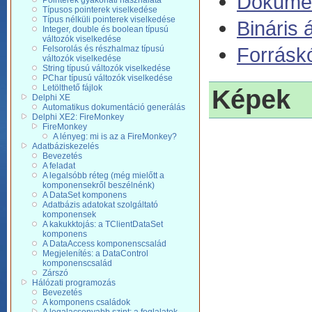
Dokumen
Pointerek gyakorlati használata
Típusos pointerek viselkedése
Típus nélküli pointerek viselkedése
Bináris 
Integer, double és boolean típusú
változók viselkedése
Forrásk
Felsorolás és részhalmaz típusú
változók viselkedése
String típusú változók viselkedése
PChar típusú változók viselkedése
Letölthető fájlok
Képek
Delphi XE
Automatikus dokumentáció generálás
Delphi XE2: FireMonkey
FireMonkey
A lényeg: mi is az a FireMonkey?
Adatbáziskezelés
Bevezetés
A feladat
A legalsóbb réteg (még mielőtt a
komponensekről beszélnénk)
A DataSet komponens
Adatbázis adatokat szolgáltató
komponensek
A kakukktojás: a TClientDataSet
komponens
A DataAccess komponenscsalád
Megjelenítés: a DataControl
komponenscsalád
Zárszó
Hálózati programozás
Bevezetés
A komponens családok