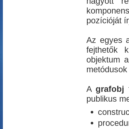
hagyott r
komponense
pozícióját í
Az egyes a
fejthetők 
objektum 
metódusok 
A
grafobj
t
publikus m
construc
procedure