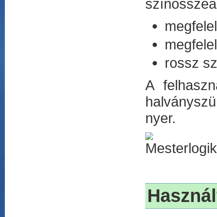
színösszeál
megfelel
megfelel
rossz sz
A felhaszn
halványszür
nyer.
Használ