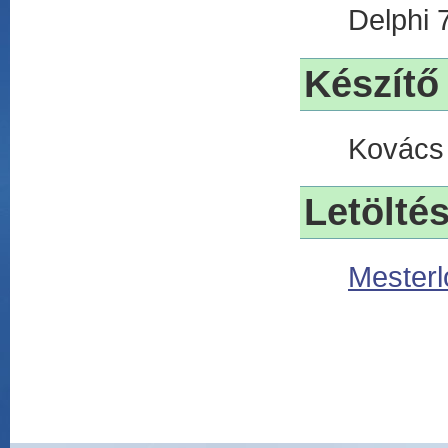
Delphi 
Készítő
Kovács P
Letölté
Mesterl