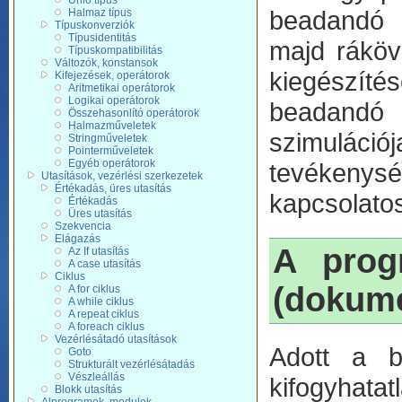
Unió típus
beadandó f
Halmaz típus
Típuskonverziók
Típusidentitás
majd ráköve
Típuskompatibilitás
Változók, konstansok
kiegészíté
Kifejezések, operátorok
Aritmetikai operátorok
Logikai operátorok
beadandó f
Összehasonlító operátorok
Halmazműveletek
szimuláció
Stringműveletek
Pointerműveletek
Egyéb operátorok
tevékenys
Utasítások, vezérlési szerkezetek
Értékadás, üres utasítás
kapcsolato
Értékadás
Üres utasítás
Szekvencia
Elágazás
A prog
Az If utasítás
A case utasítás
Ciklus
(dokume
A for ciklus
A while ciklus
A repeat ciklus
A foreach ciklus
Vezérlésátadó utasítások
Adott a b
Goto
Strukturált vezérlésátadás
Vészleállás
kifogyhatat
Blokk utasítás