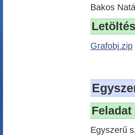
Bakos Natá
Letölté
Grafobj.zip
Egysze
Feladat
Egyszerű sz