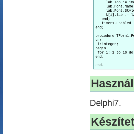
     lab.Top := im
     lab.Font.Name
     lab.Font.Style
     k[i].lab := la
   end;

   timer1.Enabled :
end;

procedure TForm1.F
var

 i:integer;

begin

 for i:=1 to 16 do 
end;

Használ
Delphi7.
Készítet