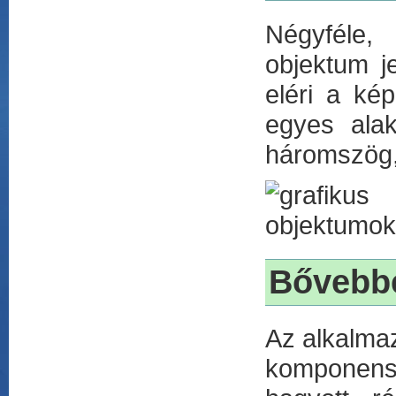
Négyféle, 
objektum j
eléri a kép
egyes alak
háromszög,
Bővebb
Az alkalmaz
komponens,