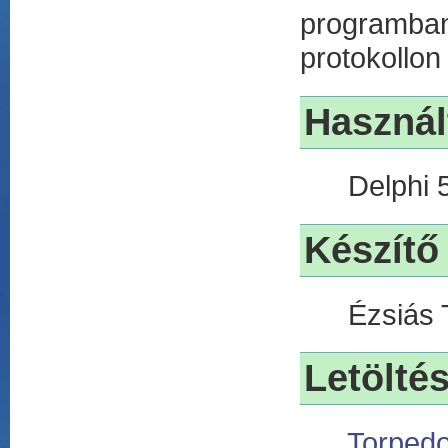
programban
protokollon
Használ
Delphi 
Készítő
Ézsiás 
Letölté
Torpedo