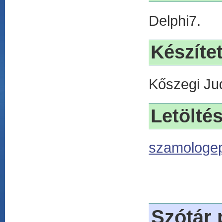
Delphi7.
Készítet
Kőszegi Jud
Letölté
szamologep
Szótár