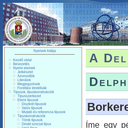
Nyelvek listája
A Del
Kezdő oldal
Bevezetés
Nyelvi elemek
Jelkészlet
Azonosítók
Delph
Literálok
Megjegyzések
Fordítási direktívák
Típusok, típuskonstrukciók
Típusszerkezet
Elemi típusok
Borker
Diszkrét típusok
Valós típusok
Mutató és referencia típusok
Típuskonstrukciók
Tömb típusok
Íme egy pé
Direkt szorzat típus