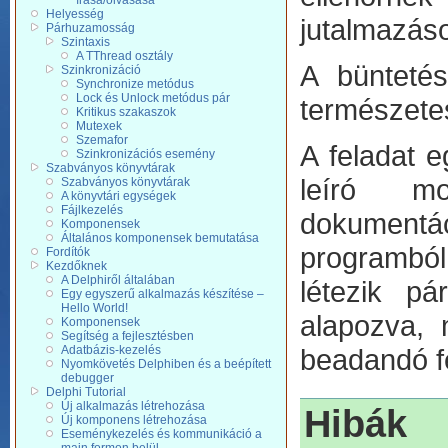
írása/olvasása
Helyesség
jutalmazáso
Párhuzamosság
Szintaxis
A TThread osztály
A büntetés
Szinkronizáció
Synchronize metódus
Lock és Unlock metódus pár
természetes
Kritikus szakaszok
Mutexek
Szemafor
A feladat e
Szinkronizációs esemény
Szabványos könyvtárak
leíró mo
Szabványos könyvtárak
A könyvtári egységek
Fájlkezelés
dokumentá
Komponensek
Általános komponensek bemutatása
programból 
Fordítók
Kezdőknek
A Delphiről általában
létezik p
Egy egyszerű alkalmazás készítése –
Hello World!
alapozva, 
Komponensek
Segítség a fejlesztésben
Adatbázis-kezelés
beadandó fe
Nyomkövetés Delphiben és a beépített
debugger
Delphi Tutorial
Új alkalmazás létrehozása
Hibák
Új komponens létrehozása
Eseménykezelés és kommunikáció a