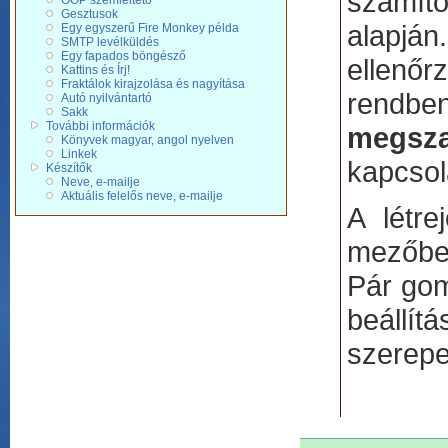
számító
OOP szemléltetõ
Gesztusok
alapjá
Egy egyszerű Fire Monkey példa
SMTP levélküldés
Egy fapados böngésző
ellenő
Kattins és Írj!
Fraktálok kirajzolása és nagyítása
rendben
Autó nyilvántartó
Sakk
További információk
megsza
Könyvek magyar, angol nyelven
Linkek
kapcsol
Készítők
Neve, e-mailje
Aktuális felelős neve, e-mailje
A létre
mezőbe,
Pár gom
beállít
szerepe