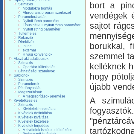
Alprogramok, modulok
bort a pin
Szintaxis
Modulokra bontás
Alprogram, programszerkezet
vendégek ér
Paraméterátadás
Nyitott tömb paraméter
sajtot rágc
Típus nélküli nyitott tömb paraméter
Nyitott string paraméter
mennyisége
Túlterhelés
Rekurzió
Direktívák
borukkal, 
inline
external
szemmel tar
Hívási konvenciók
Absztrakt adattípusok
Szintaxis
kelléknek h
Operátor-túlterhelés
Láthatósági szabályok
hogy pótolj
Sablonok
Szintaxis
Paraméterek
újabb vend
Példányosítás
Megszorítások
A megszorítások jelentése
A szimulá
Kivételkezelés
Szintaxis
fogyasztók
Kivételek használata
Kivételek definiálása
Kivételek kiváltása
"pénztárcáv
Kivételek kezelése
Kivételek terjedése
tartózkodn
A kivételek ismételt előidézése