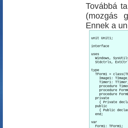
Továbbá ta
(mozgás g
Ennek a uni
unit Unit1;

interface

uses

  Windows, SysUtil
  Stdctrls, ExtCtr
type

  TForm1 = class(TF
    Image1: TImage;
    Timer1: TTimer;
    procedure Time
    procedure Form
    procedure Form
  private

    { Private decla
  public

    { Public declar
  end;

var

  Form1: TForm1;
