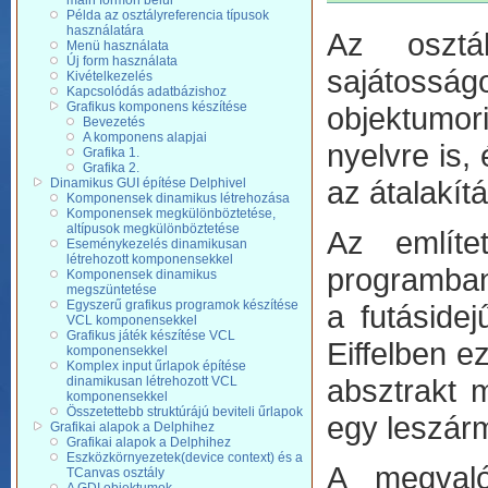
main formon belül
Példa az osztályreferencia típusok
használatára
Az osztál
Menü használata
Új form használata
sajátoss
Kivételkezelés
Kapcsolódás adatbázishoz
Grafikus komponens készítése
objektumori
Bevezetés
A komponens alapjai
nyelvre is
Grafika 1.
Grafika 2.
az átalakít
Dinamikus GUI építése Delphivel
Komponensek dinamikus létrehozása
Komponensek megkülönböztetése,
altípusok megkülönböztetése
Az említe
Eseménykezelés dinamikusan
létrehozott komponensekkel
programban 
Komponensek dinamikus
megszüntetése
Egyszerű grafikus programok készítése
a futásidej
VCL komponensekkel
Grafikus játék készítése VCL
Eiffelben e
komponensekkel
Komplex input űrlapok építése
absztrakt 
dinamikusan létrehozott VCL
komponensekkel
Összetettebb struktúrájú beviteli űrlapok
egy leszár
Grafikai alapok a Delphihez
Grafikai alapok a Delphihez
Eszközkörnyezetek(device context) és a
A megvaló
TCanvas osztály