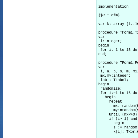
implementation

{$R *.dfm}

var k: array [1..1
procedure TForm1.T
var

 i:integer;

begin

 for i:=1 to 16 do 
end;

procedure TForm1.F
var

 i, a, b, s, m, m1,
 mx,my:integer;

 lab : TLabel;

begin

 randomize;

 for i:=1 to 16 do

   begin

     repeat

       mx:=random(
       my:=random(5
     until (mx<>0) 
     if (i>=1) and
       begin

       s := random(
       k[i]:=TKor.
                  