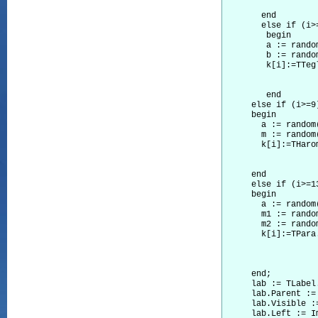
                  
       end

       else if (i>
        begin

        a := random
        b := random
        k[i]:=TTeg
                  
                  
        end

     else if (i>=9
     begin

       a := random(
       m := random(
       k[i]:=THaro
                  
                  
     end

     else if (i>=1
     begin

       a := random(
       m1 := random
       m2 := random
       k[i]:=TPara
                  
                  
                  
     end;

     lab := TLabel.
     lab.Parent := 
     lab.Visible :=
     lab.Left := I