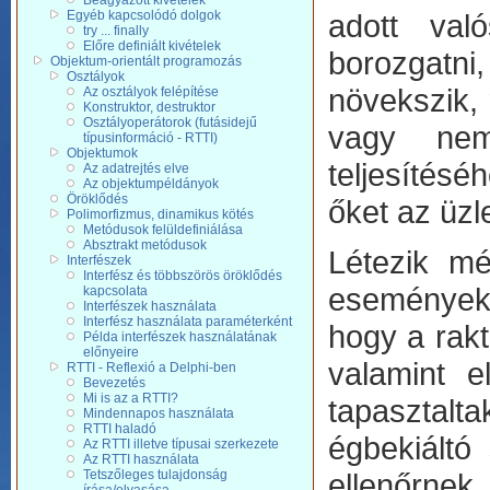
Beágyazott kivételek
Egyéb kapcsolódó dolgok
adott val
try ... finally
Előre definiált kivételek
borozgatni,
Objektum-orientált programozás
Osztályok
növekszik, 
Az osztályok felépítése
Konstruktor, destruktor
Osztályoperátorok (futásidejű
vagy nem
típusinformáció - RTTI)
Objektumok
teljesítésé
Az adatrejtés elve
Az objektumpéldányok
Öröklődés
őket az üzle
Polimorfizmus, dinamikus kötés
Metódusok felüldefiniálása
Absztrakt metódusok
Létezik mé
Interfészek
Interfész és többszörös öröklődés
eseményeket
kapcsolata
Interfészek használata
Interfész használata paraméterként
hogy a rak
Példa interfészek használatának
előnyeire
valamint e
RTTI - Reflexió a Delphi-ben
Bevezetés
Mi is az a RTTI?
tapasztalta
Mindennapos használata
RTTI haladó
égbekiáltó
Az RTTI illetve típusai szerkezete
Az RTTI használata
Tetszőleges tulajdonság
ellenőrne