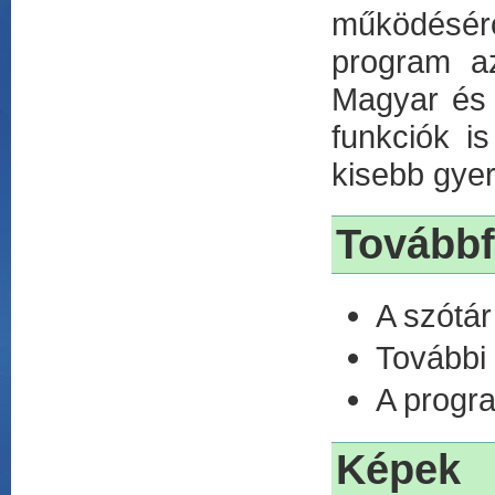
működésérő
program a
Magyar és M
funkciók i
kisebb gye
Továbbf
A szótár
További
A progr
Képek