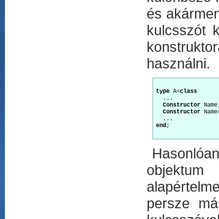
és akármen
kulcsszót 
konstrukt
használni.
type
 A=
class
  ...

Constructor
 Name
Constructor
 Name
end
;

Hasonlóan e
objektum 
alapértelm
persze má