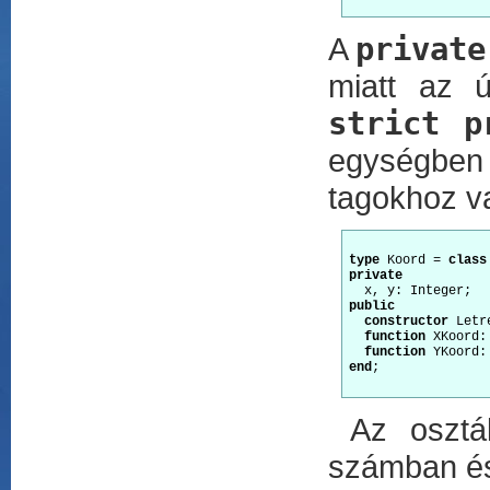
A
private
miatt az 
strict p
egységben 
tagokhoz va
type
 Koord = 
class
private
public
constructor
 Letr
function
 XKoord:
function
end
;

Az osztál
számban és