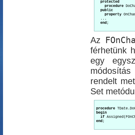
protected
procedure
 DoCh
public
property
 OnCha
  ...

end
;

Az
FOnCh
férhetünk 
egy egysz
módosítás
rendelt me
Set metódu
procedure
begin
if
 Assigned(FOnC
end
;
