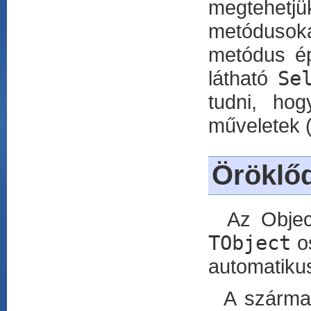
megtehetjü
metódusok
metódus ép
látható
Se
tudni, ho
műveletek 
Öröklő
Az Object
TObject
os
automatiku
A származt