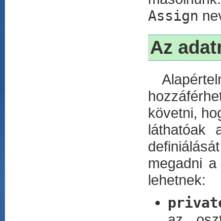
Assign
nev
Az adatr
Alapértelm
hozzáférhe
követni, h
láthatóak
definiálásá
megadni a 
lehetnek:
privat
az oszt