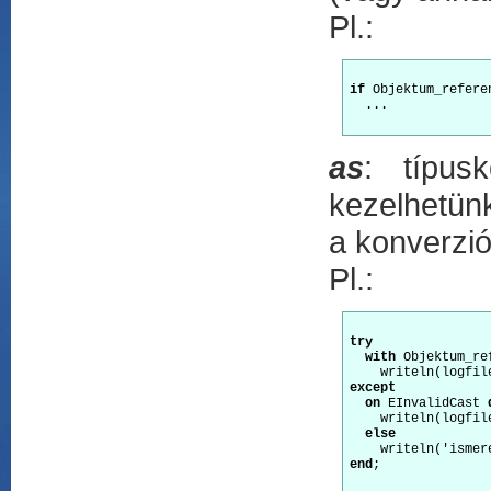
Pl.:
if
 Objektum_refere
...

as
: típus
kezelhetünk
a konverzió,
Pl.:
try
with
 Objektum_re
except
on
 EInvalidCast 
    writeln(logfil
else
end
;
