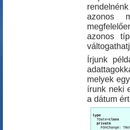
rendelnénk
azonos m
megfelelő
azonos tí
váltogatha
Írjunk pél
adattagokka
melyek egy-
írunk neki 
a dátum ért
type
  TDate=
class
private
    FOnChange: TNot