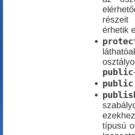
elérhet
részeit
érhetik e
protec
látható
osztály
public
public
publis
szabályo
ezekhez 
típusú o