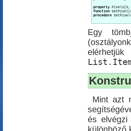
property
 Pixels[X,
function
procedure
 SetPixel
Egy tömb
(osztályon
elérhetjü
List.Ite
Konstru
Mint azt m
segítségéve
és elvégzi 
különböző k