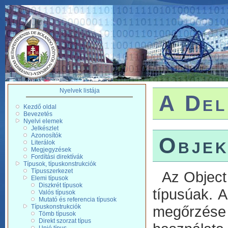
Nyelvek listája
A Del
Kezdő oldal
Bevezetés
Nyelvi elemek
Jelkészlet
Azonosítók
Objek
Literálok
Megjegyzések
Fordítási direktívák
Típusok, típuskonstrukciók
Típusszerkezet
Az Object 
Elemi típusok
Diszkrét típusok
típusúak. 
Valós típusok
Mutató és referencia típusok
Típuskonstrukciók
megőrzése
Tömb típusok
Direkt szorzat típus