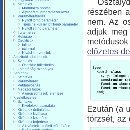
Osztálydek
Alprogramok, modulok
Szintaxis
Modulokra bontás
részében a
Alprogram, programszerkezet
Paraméterátadás
nem. Az os
Nyitott tömb paraméter
Típus nélküli nyitott tömb paraméter
Nyitott string paraméter
adjuk meg 
Túlterhelés
Rekurzió
metódusok 
Direktívák
inline
előzetes de
external
Hívási konvenciók
Absztrakt adattípusok
Szintaxis
Operátor-túlterhelés
type
Láthatósági szabályok
  Koord =
class
Sablonok
    x, y: Integer;

Szintaxis
constructor
 Cr
Paraméterek
function
 Xkoor
Példányosítás
function
 Ykoor
Megszorítások
end
;

A megszorítások jelentése
Kivételkezelés
Szintaxis
Kivételek használata
Ezután (a 
Kivételek definiálása
Kivételek kiváltása
törzsét, az
Kivételek kezelése
Kivételek terjedése
A kivételek ismételt előidézése