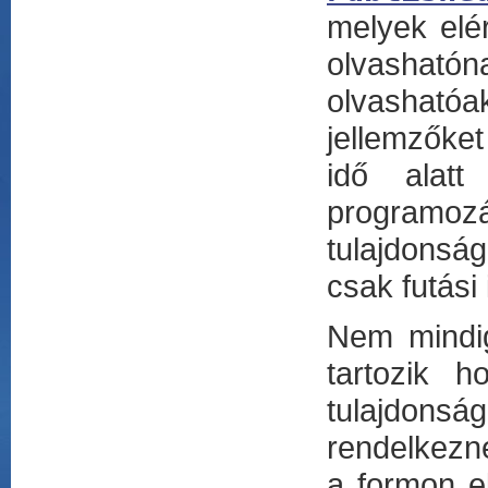
melyek elér
olvashatóna
olvashatóa
jellemzőke
idő alatt
programo
tulajdonsá
csak futási
Nem mindig
tartozik 
tulajdons
rendelkezne
a formon 