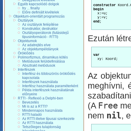
Beágyazott kivételek
Egyéb kapcsolódó dolgok
constructor
try ... finally
begin
Előre definiált kivételek
  x:=u;

Objektum-orientált programozás
Osztályok
end
;

Az osztályok felépítése
Konstruktor, destruktor
Osztályoperátorok (futásidejű
Ezután létr
típusinformáció - RTTI)
Objektumok
Az adatrejtés elve
Az objektumpéldányok
Öröklődés
var
Polimorfizmus, dinamikus kötés
  xy: Koord;

Metódusok felüldefiniálása
Absztrakt metódusok
Interfészek
Az objektum
Interfész és többszörös öröklődés
kapcsolata
Interfészek használata
meghívni, 
Interfész használata paraméterként
Példa interfészek használatának
szabadítani
előnyeire
RTTI - Reflexió a Delphi-ben
Bevezetés
(A
Free
met
Mi is az a RTTI?
Mindennapos használata
nem
nil
, 
RTTI haladó
Az RTTI illetve típusai szerkezete
Az RTTI használata
Tetszőleges tulajdonság