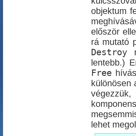
kulcsszóva
objektum f
meghívásá
először ell
rá mutató 
Destroy
m
lentebb.) E
Free
hívás
különösen a
végezzük,
komponens
megsemmis
lehet megol