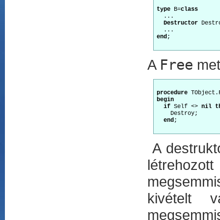
type
 B=
class
  ...

Destructor
 Destr
end
;

A
Free
metó
procedure
begin
if
 Self <> 
nil
t
    Destroy;

end
;

A destrukt
létrehozo
megsemmis
kivételt 
megsemmis