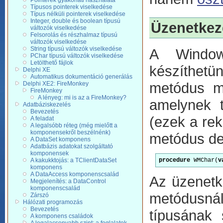
Pointerek gyakorlati használata
Típusos pointerek viselkedése
Típus nélküli pointerek viselkedése
Integer, double és boolean típusú
Üzenetkez
változók viselkedése
Felsorolás és részhalmaz típusú
változók viselkedése
String típusú változók viselkedése
A Window
PChar típusú változók viselkedése
Letölthető fájlok
készíthetü
Delphi XE
Automatikus dokumentáció generálás
metódus mi
Delphi XE2: FireMonkey
FireMonkey
A lényeg: mi is az a FireMonkey?
amelynek t
Adatbáziskezelés
Bevezetés
(ezek a re
A feladat
A legalsóbb réteg (még mielőtt a
komponensekről beszélnénk)
metódus dek
A DataSet komponens
Adatbázis adatokat szolgáltató
komponensek
procedure
 WMChar(
v
A kakukktojás: a TClientDataSet
komponens
A DataAccess komponenscsalád
Az üzenetk
Megjelenítés: a DataControl
komponenscsalád
metódusnál
Zárszó
Hálózati programozás
Bevezetés
típusának 
A komponens családok