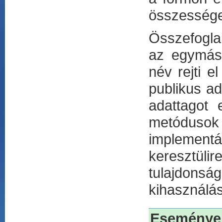
összesség
Összefogla
az egymásb
név rejti e
publikus ad
adattagot 
metóduso
implementá
keresztülir
tulajdons
kihasználá
Események