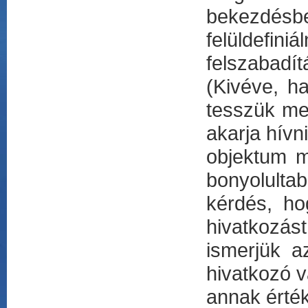
bekezdésb
felüldefi
felszabadí
(Kivéve, h
tesszük me
akarja hívn
objektum m
bonyolulta
kérdés, h
hivatkozás
ismerjük a
hivatkozó v
annak érték