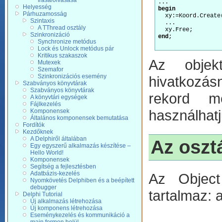
írása/olvasása
Helyesség
begin
Párhuzamosság
  xy:=Koord.Create(
Szintaxis
  ...

A TThread osztály
Szinkronizáció
end
;

Synchronize metódus
Lock és Unlock metódus pár
Kritikus szakaszok
Az objek
Mutexek
Szemafor
Szinkronizációs esemény
hivatkozásn
Szabványos könyvtárak
Szabványos könyvtárak
rekord m
A könyvtári egységek
Fájlkezelés
használhat
Komponensek
Általános komponensek bemutatása
Fordítók
Kezdőknek
A Delphiről általában
Az oszt
Egy egyszerű alkalmazás készítése –
Hello World!
Komponensek
Segítség a fejlesztésben
Adatbázis-kezelés
Az Object
Nyomkövetés Delphiben és a beépített
debugger
tartalmaz:
Delphi Tutorial
Új alkalmazás létrehozása
Új komponens létrehozása
Eseménykezelés és kommunikáció a