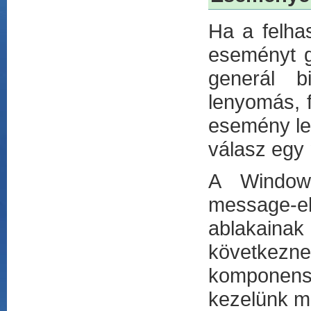
Ha a felha
eseményt g
generál b
lenyomás, 
esemény le
válasz egy
A Windows
message-ek
ablakaina
következne
komponensh
kezelünk m