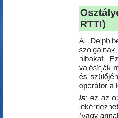
Osztály
RTTI)
A Delphib
szolgálnak
hibákat. Ez
valósítják 
és szülőjén
operátor a 
is
: ez az o
lekérdezhet
(vagy annak