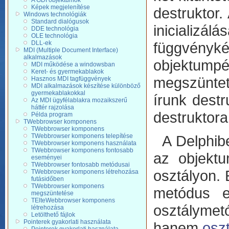
A GDI objektumok
Képek megjelenítése
destruktor.
Windows technológiák
Standard dialógusok
inicializ
DDE technológia
OLE technológia
DLL-ek
függvényké
MDI (Multiple Document Interface)
alkalmazások
objektump
MDI működése a windowsban
Keret- és gyermekablakok
megszüntet
Hasznos MDI tagfüggvények
MDI alkalmazások készítése különböző
gyermekablakokkal
írunk destr
Az MDI ügyfélablakra mozaikszerű
háttér rajzolása
destruktora 
Példa program
TWebbrowser komponens
TWebbrowser komponens
TWebbrowser komponens telepítése
A Delphibe
TWebbrowser komponens használata
TWebbrowser komponens fontosabb
az objektu
eseményei
TWebbrowser fontosabb metódusai
osztályon.
TWebbrowser komponens létrehozása
futásidőben
TWebbrowser komponens
metódus 
megszüntetése
TElteWebbrowser komponens
osztályme
létrehozása
Letölthető fájlok
Pointerek gyakorlati használata
hanem
oszt