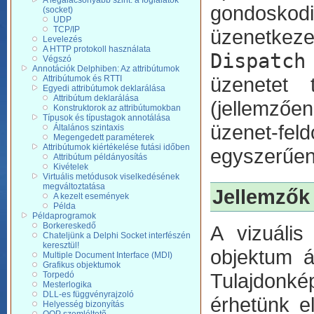
A legalacsonyabb szint: a foglalatok
gondoskod
(socket)
UDP
TCP/IP
üzenetkeze
Levelezés
A HTTP protokoll használata
Dispatch
Végszó
Annotációk Delphiben: Az attribútumok
üzenetet 
Attribútumok és RTTI
Egyedi attribútumok deklarálása
Attribútum deklarálása
(jellemző
Konstruktorok az attribútumokban
Típusok és típustagok annotálása
üzenet-fe
Általános szintaxis
Megengedett paraméterek
Attribútumok kiértékelése futási időben
egyszerűen
Attribútum példányosítás
Kivételek
Virtuális metódusok viselkedésének
megváltoztatása
Jellemzők 
A kezelt események
Példa
Példaprogramok
Borkereskedő
A vizuáli
Chateljünk a Delphi Socket interfészén
keresztül!
objektum á
Multiple Document Interface (MDI)
Grafikus objektumok
Tulajdonk
Torpedó
Mesterlogika
DLL-es függvényrajzoló
érhetünk el
Helyesség bizonyítás