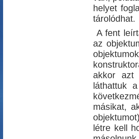
helyet fog
tárolódhat.
A fent leír
az objektu
objektumo
konstrukto
akkor azt 
láthattuk 
következmé
másikat, a
objektumot
létre kell 
másolnunk.