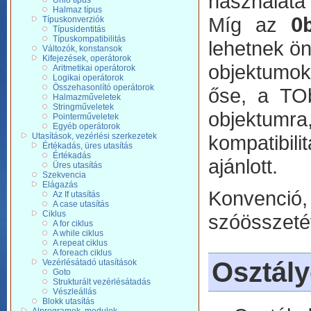
használata
Unió típus
Halmaz típus
Míg az
O
Típuskonverziók
Típusidentitás
Típuskompatibilitás
lehetnek ön
Változók, konstansok
Kifejezések, operátorok
objektumok
Aritmetikai operátorok
Logikai operátorok
Összehasonlító operátorok
őse, a TOb
Halmazműveletek
Stringműveletek
objektum
Pointerműveletek
Egyéb operátorok
Utasítások, vezérlési szerkezetek
kompatibili
Értékadás, üres utasítás
Értékadás
ajánlott.
Üres utasítás
Szekvencia
Elágazás
Konvenci
Az If utasítás
A case utasítás
Ciklus
szóösszetét
A for ciklus
A while ciklus
A repeat ciklus
A foreach ciklus
Osztál
Vezérlésátadó utasítások
Goto
Strukturált vezérlésátadás
Vészleállás
Blokk utasítás