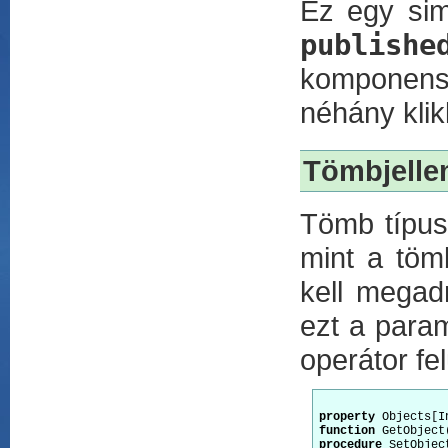
Ez egy sim
publishe
komponens 
néhány klik
Tömbjell
Tömb típusú
mint a tömb
kell megad
ezt a param
operátor fel
property
 Objects[I
function
procedure
 SetObjec