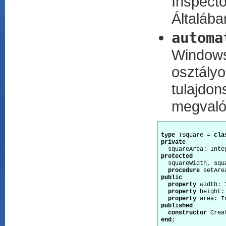
Inspec
Általába
automa
Windows
osztál
tulajdo
megvalós
type
 TSquare = 
cla
private
protected
  squareWidth, squ
procedure
public
property
 width: 
property
 height:
property
published
constructor
end
;
