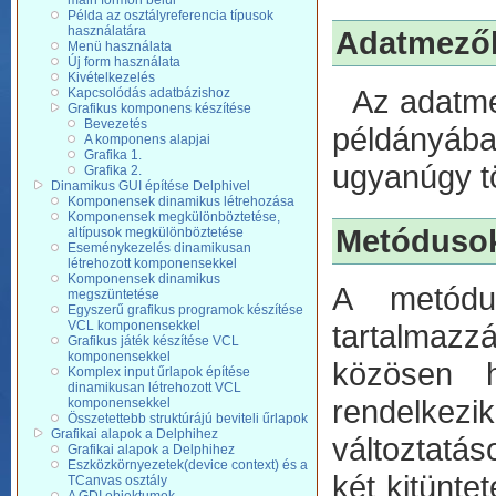
main formon belül
Példa az osztályreferencia típusok
használatára
Adatmező
Menü használata
Új form használata
Kivételkezelés
Az adatmez
Kapcsolódás adatbázishoz
Grafikus komponens készítése
Bevezetés
példányáb
A komponens alapjai
Grafika 1.
ugyanúgy tö
Grafika 2.
Dinamikus GUI építése Delphivel
Komponensek dinamikus létrehozása
Komponensek megkülönböztetése,
Metóduso
altípusok megkülönböztetése
Eseménykezelés dinamikusan
létrehozott komponensekkel
Komponensek dinamikus
A metódu
megszüntetése
Egyszerű grafikus programok készítése
VCL komponensekkel
tartalmazz
Grafikus játék készítése VCL
komponensekkel
közösen h
Komplex input űrlapok építése
dinamikusan létrehozott VCL
rendelkez
komponensekkel
Összetettebb struktúrájú beviteli űrlapok
Grafikai alapok a Delphihez
változtatás
Grafikai alapok a Delphihez
Eszközkörnyezetek(device context) és a
két kitünte
TCanvas osztály