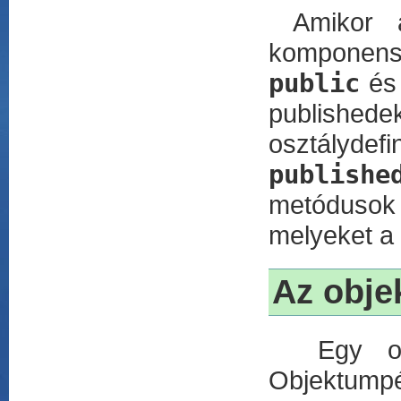
Amikor a 
komponense
public
é
published
osztályde
publishe
metódusok
melyeket a
Az obj
Egy objek
Objektumpé