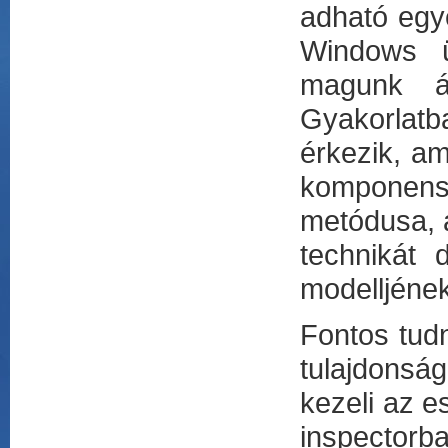
adható egy
Windows ü
magunk ál
Gyakorlatb
érkezik, a
komponens
metódusa, a
technikát 
modelljének
Fontos tud
tulajdonsá
kezeli az 
inspectorba