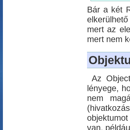
Bár a két 
elkerülhet
mert az el
mert nem kel
Objekt
Az Object 
lényege, ho
nem magát
(hivatkoz
objektumot
van, példáu