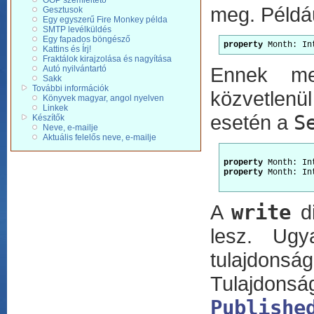
OOP szemléltetõ
meg. Példáu
Gesztusok
Egy egyszerű Fire Monkey példa
SMTP levélküldés
Egy fapados böngésző
property
 Month: In
Kattins és Írj!
Fraktálok kirajzolása és nagyítása
Ennek m
Autó nyilvántartó
Sakk
További információk
közvetlenü
Könyvek magyar, angol nyelven
Linkek
esetén a
S
Készítők
Neve, e-mailje
Aktuális felelős neve, e-mailje
property
 Month: In
property
 Month: In
A
write
di
lesz. Ugy
tulajdons
Tulajdonsá
Publishe